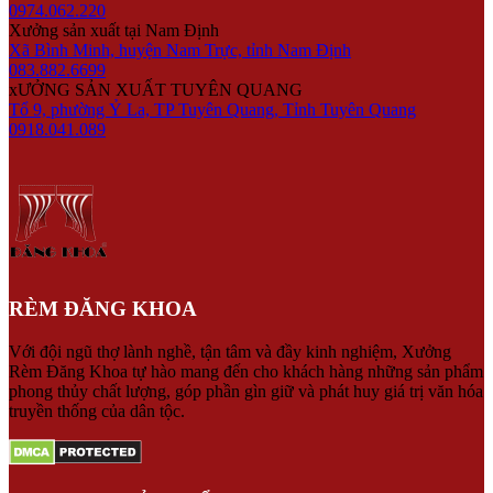
0974.062.220
Xưởng sản xuất tại Nam Định
Xã Bình Minh, huyện Nam Trực, tỉnh Nam Định
083.882.6699
xƯỞNG SẢN XUẤT TUYÊN QUANG
Tổ 9, phường Ỷ La, TP Tuyên Quang, Tỉnh Tuyên Quang
0918.041.089
RÈM ĐĂNG KHOA
Với đội ngũ thợ lành nghề, tận tâm và đầy kinh nghiệm, Xưởng
Rèm Đăng Khoa tự hào mang đến cho khách hàng những sản phẩm
phong thủy chất lượng, góp phần gìn giữ và phát huy giá trị văn hóa
truyền thống của dân tộc.