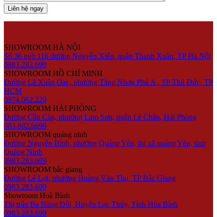
SHOWROOM HÀ NỘI
Số 36 ngõ 116 đường Nguyễn Xiển, quận Thanh Xuân, TP Hà Nội
0983.283.699
SHOWROOM HỒ CHÍ MINH
Đường Lã Xuân Oai , phường Tăng Nhơn Phú A , TP Thủ Đức, TP
HCM
0974.062.220
SHOWROOM HẢI PHÒNG
Đường Cầu Cáp, phường Lam Sơn, quận Lê Chân, Hải Phòng
083.882.6699
SHOWROOM quảng ninh
Đường Nguyễn Bình, phường Quảng Yên, thị xã quảng Yên, tỉnh
Quảng Ninh
0983.283.699
SHOWROOM bắc giang
Đường Lê Lợi, phường Hoàng Văn Thụ, TP Bắc Giang
0983.283.699
Showroom Hoà Bình
Thị trấn Ba Hàng Đồi, Huyện Lạc Thủy, Tỉnh Hòa Bình
0983.283.699