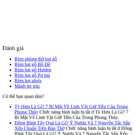
Đánh giá
Rèm phòng thờ hạt gỗ
Rèm hạt gỗ Bồ Đề
Rèm hạt gỗ Hương
Rèm hạt gỗ Pơ mu
Rèm hạt nhựa
Mành tre trúc
Có thể bạn quan tâm?
Tỳ Hưu Là Gì? 7 Bí Mật Về Linh Vật Giữ Tiền Của Trong
Phong Thủy
Chức năng bình luận bị tắt
ở Tỳ Hưu Là Gì? 7
Bí Mật Về Linh Vật Giữ Tiền Của Trong Phong Thủy
Đông Bình Tây Quả Là Gì? Ý Nghĩa Và 7 Nguyên Tắc Sắp
Xếp Chuẩn Trên Bàn Thờ
Chức năng bình luận bị tắt
ở Đông
Bình Tây Quả Là Gì? Ý Nghĩa Và 7 Nguyên Tắc Sắp Xếp