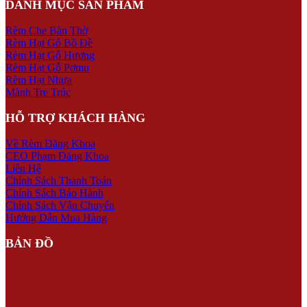
DANH MỤC SẢN PHẨM
Rèm Che Bàn Thờ
Rèm Hạt Gỗ Bồ Đề
Rèm Hạt Gỗ Hương
Rèm Hạt Gỗ Pơmu
Rèm Hạt Nhựa
Mành Tre Trúc
HỖ TRỢ KHÁCH HÀNG
Về Rèm Đăng Khoa
CEO Phạm Đăng Khoa
Liên Hệ
Chính Sách Thanh Toán
Chính Sách Bảo Hành
Chính Sách Vận Chuyển
Hướng Dẫn Mua Hàng
BẢN ĐỒ