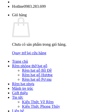
Hotline
0983.283.699
Giỏ hàng
Chưa có sản phẩm trong giỏ hàng.
Quay trở lại cửa hàng
Trang chủ
Rèm phòng thờ hạt gỗ
Rèm hạt gỗ Bồ Đề
Rèm hạt gỗ Hương
Rèm hạt gỗ Pơ mu
Rèm hạt nhựa
Mành tre trúc
Giới thiệu
Tin tức
Kiến Thức Về Rèm
Kiến Thức Phong Thủy
Liên hệ