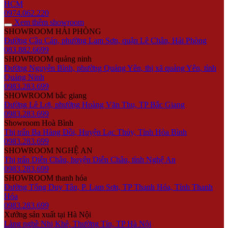
HCM
0974.062.220
Xem thêm showroom
SHOWROOM HẢI PHÒNG
Đường Cầu Cáp, phường Lam Sơn, quận Lê Chân, Hải Phòng
083.882.6699
SHOWROOM quảng ninh
Đường Nguyễn Bình, phường Quảng Yên, thị xã quảng Yên, tỉnh
Quảng Ninh
0983.283.699
SHOWROOM bắc giang
Đường Lê Lợi, phường Hoàng Văn Thụ, TP Bắc Giang
0983.283.699
Showroom Hoà Bình
Thị trấn Ba Hàng Đồi, Huyện Lạc Thủy, Tỉnh Hòa Bình
0983.283.699
SHOWROOM NGHỆ AN
Thị trấn Diễn Châu, huyện Diễn Châu, tỉnh Nghệ An
0983.283.699
SHOWROOM thanh hóa
Đường Tống Duy Tân, P. Lam Sơn, TP Thanh Hóa, Tỉnh Thanh
Hóa
0983.283.699
Xưởng sản xuất tại Hà Nội
Làng nghề Nhị Khê, Thường Tín, TP Hà Nội