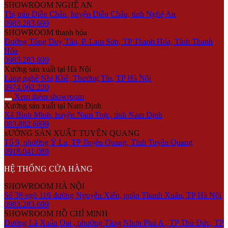
SHOWROOM NGHỆ AN
Thị trấn Diễn Châu, huyện Diễn Châu, tỉnh Nghệ An
0983.283.699
SHOWROOM thanh hóa
Đường Tống Duy Tân, P. Lam Sơn, TP Thanh Hóa, Tỉnh Thanh
Hóa
0983.283.699
Xưởng sản xuất tại Hà Nội
Làng nghề Nhị Khê, Thường Tín, TP Hà Nội
0974.062.220
Xem thêm showroom
Xưởng sản xuất tại Nam Định
Xã Bình Minh, huyện Nam Trực, tỉnh Nam Định
083.882.6699
xƯỞNG SẢN XUẤT TUYÊN QUANG
Tổ 9, phường Ỷ La, TP Tuyên Quang, Tỉnh Tuyên Quang
0918.041.089
HỆ THỐNG CỬA HÀNG
SHOWROOM HÀ NỘI
Số 36 ngõ 116 đường Nguyễn Xiển, quận Thanh Xuân, TP Hà Nội
0983.283.699
SHOWROOM HỒ CHÍ MINH
Đường Lã Xuân Oai , phường Tăng Nhơn Phú A , TP Thủ Đức, TP