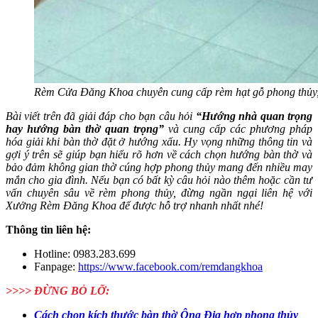
Rèm Cửa Đăng Khoa chuyên cung cấp rèm hạt gỗ phong thủy, c
Bài viết trên đã giải đáp cho bạn câu hỏi
“Hướng nhà quan trọng
hay hướng bàn thờ quan trọng”
và cung cấp các phương pháp
hóa giải khi bàn thờ đặt ở hướng xấu. Hy vọng những thông tin và
gợi ý trên sẽ giúp bạn hiểu rõ hơn về cách chọn hướng bàn thờ và
bảo đảm không gian thờ cúng hợp phong thủy mang đến nhiều may
mắn cho gia đình. Nếu bạn có bất kỳ câu hỏi nào thêm hoặc cần tư
vấn chuyên sâu về rèm phong thủy, đừng ngần ngại liên hệ với
Xưởng Rèm Đăng Khoa để được hỗ trợ nhanh nhất nhé!
Thông tin liên hệ:
Hotline: 0983.283.699
Fanpage:
https://www.facebook.com/remdangkhoa
>>>> ĐỪNG BỎ LỠ:
Cách chọn kích thước bàn thờ Ông Địa hợp phong thủy