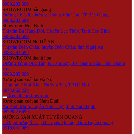
0983.283.699
SHOWROOM bắc giang
Đường Lê Lợi, phường Hoàng Văn Thụ, TP Bắc Giang
0983.283.699
Showroom Hoà Bình
Thị trấn Ba Hàng Đồi, Huyện Lạc Thủy, Tỉnh Hòa Bình
0983.283.699
SHOWROOM NGHỆ AN
Thị trấn Diễn Châu, huyện Diễn Châu, tỉnh Nghệ An
0983.283.699
SHOWROOM thanh hóa
Đường Tống Duy Tân, P. Lam Sơn, TP Thanh Hóa, Tỉnh Thanh
Hóa
0983.283.699
Xưởng sản xuất tại Hà Nội
Làng nghề Nhị Khê, Thường Tín, TP Hà Nội
0974.062.220
Xem thêm showroom
Xưởng sản xuất tại Nam Định
Xã Bình Minh, huyện Nam Trực, tỉnh Nam Định
083.882.6699
xƯỞNG SẢN XUẤT TUYÊN QUANG
Tổ 9, phường Ỷ La, TP Tuyên Quang, Tỉnh Tuyên Quang
0918.041.089