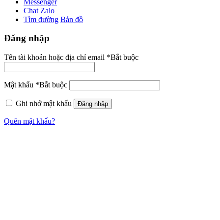
Messenger
Chat Zalo
Tìm đường
Bản đồ
Đăng nhập
Tên tài khoản hoặc địa chỉ email
*
Bắt buộc
Mật khẩu
*
Bắt buộc
Ghi nhớ mật khẩu
Đăng nhập
Quên mật khẩu?