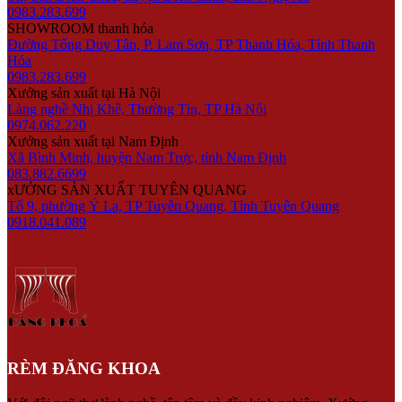
0983.283.699
SHOWROOM thanh hóa
Đường Tống Duy Tân, P. Lam Sơn, TP Thanh Hóa, Tỉnh Thanh
Hóa
0983.283.699
Xưởng sản xuất tại Hà Nội
Làng nghề Nhị Khê, Thường Tín, TP Hà Nội
0974.062.220
Xưởng sản xuất tại Nam Định
Xã Bình Minh, huyện Nam Trực, tỉnh Nam Định
083.882.6699
xƯỞNG SẢN XUẤT TUYÊN QUANG
Tổ 9, phường Ỷ La, TP Tuyên Quang, Tỉnh Tuyên Quang
0918.041.089
RÈM ĐĂNG KHOA