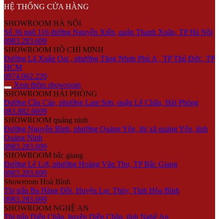
HỆ THỐNG CỬA HÀNG
SHOWROOM HÀ NỘI
Số 36 ngõ 116 đường Nguyễn Xiển, quận Thanh Xuân, TP Hà Nội
0983.283.699
SHOWROOM HỒ CHÍ MINH
Đường Lã Xuân Oai , phường Tăng Nhơn Phú A , TP Thủ Đức, TP
HCM
0974.062.220
Xem thêm showroom
SHOWROOM HẢI PHÒNG
Đường Cầu Cáp, phường Lam Sơn, quận Lê Chân, Hải Phòng
083.882.6699
SHOWROOM quảng ninh
Đường Nguyễn Bình, phường Quảng Yên, thị xã quảng Yên, tỉnh
Quảng Ninh
0983.283.699
SHOWROOM bắc giang
Đường Lê Lợi, phường Hoàng Văn Thụ, TP Bắc Giang
0983.283.699
Showroom Hoà Bình
Thị trấn Ba Hàng Đồi, Huyện Lạc Thủy, Tỉnh Hòa Bình
0983.283.699
SHOWROOM NGHỆ AN
Thị trấn Diễn Châu, huyện Diễn Châu, tỉnh Nghệ An