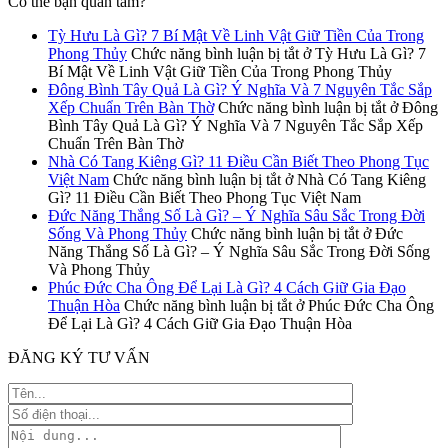
Có thể bạn quan tâm?
Tỳ Hưu Là Gì? 7 Bí Mật Về Linh Vật Giữ Tiền Của Trong
Phong Thủy
Chức năng bình luận bị tắt
ở Tỳ Hưu Là Gì? 7
Bí Mật Về Linh Vật Giữ Tiền Của Trong Phong Thủy
Đông Bình Tây Quả Là Gì? Ý Nghĩa Và 7 Nguyên Tắc Sắp
Xếp Chuẩn Trên Bàn Thờ
Chức năng bình luận bị tắt
ở Đông
Bình Tây Quả Là Gì? Ý Nghĩa Và 7 Nguyên Tắc Sắp Xếp
Chuẩn Trên Bàn Thờ
Nhà Có Tang Kiêng Gì? 11 Điều Cần Biết Theo Phong Tục
Việt Nam
Chức năng bình luận bị tắt
ở Nhà Có Tang Kiêng
Gì? 11 Điều Cần Biết Theo Phong Tục Việt Nam
Đức Năng Thắng Số Là Gì? – Ý Nghĩa Sâu Sắc Trong Đời
Sống Và Phong Thủy
Chức năng bình luận bị tắt
ở Đức
Năng Thắng Số Là Gì? – Ý Nghĩa Sâu Sắc Trong Đời Sống
Và Phong Thủy
Phúc Đức Cha Ông Để Lại Là Gì? 4 Cách Giữ Gia Đạo
Thuận Hòa
Chức năng bình luận bị tắt
ở Phúc Đức Cha Ông
Để Lại Là Gì? 4 Cách Giữ Gia Đạo Thuận Hòa
ĐĂNG KÝ TƯ VẤN