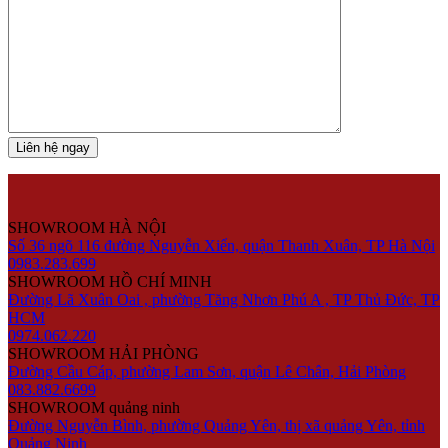
SHOWROOM HÀ NỘI
Số 36 ngõ 116 đường Nguyễn Xiển, quận Thanh Xuân, TP Hà Nội
0983.283.699
SHOWROOM HỒ CHÍ MINH
Đường Lã Xuân Oai , phường Tăng Nhơn Phú A , TP Thủ Đức, TP
HCM
0974.062.220
SHOWROOM HẢI PHÒNG
Đường Cầu Cáp, phường Lam Sơn, quận Lê Chân, Hải Phòng
083.882.6699
SHOWROOM quảng ninh
Đường Nguyễn Bình, phường Quảng Yên, thị xã quảng Yên, tỉnh
Quảng Ninh