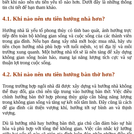
biết khi nào nên ưu tiên yếu tố nào hơn. Dưới đây là những thông
tin chi tiết để bạn tham khảo.
4.1. Khi nào nên ưu tiên hướng nhà hơn?
Hướng nhà là yếu tố phong thủy có tính bao quát, ảnh hưởng trực
tiếp đến toàn bộ không gian sống và cuộc sống của các thành viên
trong gia đình. Nếu bạn đang xây nhà mới hoặc mua nhà, hãy ưu
tiên chọn hướng nhà phù hợp với tuổi mệnh, vị trí địa lý và môi
trường xung quanh. Một hướng nhà tốt sẽ là nền tảng để xây dựng
không gian sống hoàn hảo, mang lại năng lượng tích cực và sự
thuận lợi trong cuộc sống.
4.2. Khi nào nên ưu tiên hướng bàn thờ hơn?
Trong trường hợp ngôi nhà đã được xây dựng và hướng nhà không
thể thay đổi, gia chủ nên tập trung vào hướng bàn thờ. Việc điều
chỉnh hướng bàn thờ hợp phong thủy giúp cân bằng năng lượng
trong không gian sống và tăng sự kết nối tâm linh. Đây cũng là cách
để gia đình cải thiện vượng khí, hướng tới sự bình an và thịnh
vượng.
Dù là hướng nhà hay hướng bàn thờ, gia chủ cần đảm bảo sự hài
hòa và phù hợp với tổng thể không gian. Việc cân nhắc kỹ lưỡng
giữa hai yếu tố này sẽ giúp gia đình luôn đón nhận những điều tốt