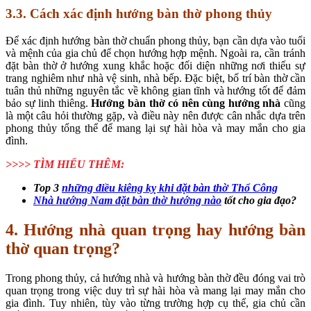
3.3. Cách xác định hướng bàn thờ phong thủy
Để xác định hướng bàn thờ chuẩn phong thủy, bạn cần dựa vào tuổi
và mệnh của gia chủ để chọn hướng hợp mệnh. Ngoài ra, cần tránh
đặt bàn thờ ở hướng xung khắc hoặc đối diện những nơi thiếu sự
trang nghiêm như nhà vệ sinh, nhà bếp. Đặc biệt, bố trí bàn thờ cần
tuân thủ những nguyên tắc về không gian tĩnh và hướng tốt để đảm
bảo sự linh thiêng.
Hướng bàn thờ có nên cùng hướng nhà
cũng
là một câu hỏi thường gặp, và điều này nên được cân nhắc dựa trên
phong thủy tổng thể để mang lại sự hài hòa và may mắn cho gia
đình.
>>>> TÌM HIỂU THÊM:
Top 3
những điều kiêng kỵ khi đặt bàn thờ Thổ Công
Nhà hướng Nam đặt bàn thờ hướng nào
tốt cho gia đạo?
4. Hướng nhà quan trọng hay hướng bàn
thờ quan trọng?
Trong phong thủy, cả hướng nhà và hướng bàn thờ đều đóng vai trò
quan trọng trong việc duy trì sự hài hòa và mang lại may mắn cho
gia đình. Tuy nhiên, tùy vào từng trường hợp cụ thể, gia chủ cần