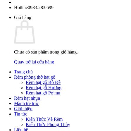
Hotline
0983.283.699
Giỏ hàng
Chưa có sản phẩm trong giỏ hàng.
Quay trở lại cửa hàng
Trang chủ
Rèm phòng thờ hạt gỗ
Rèm hạt gỗ Bồ Đề
Rèm hạt gỗ Hương
Rèm hạt gỗ Pơ mu
Rèm hạt nhựa
Mành tre trúc
Giới thiệu
Tin tức
Kiến Thức Về Rèm
Kiến Thức Phong Thủy
Liên hệ