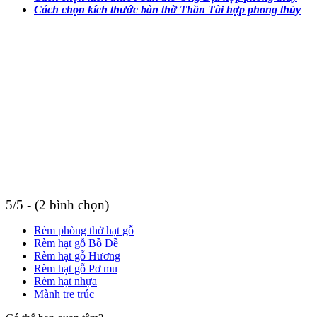
Cách chọn kích thước bàn thờ Thần Tài hợp phong thủy
5/5 - (2 bình chọn)
Rèm phòng thờ hạt gỗ
Rèm hạt gỗ Bồ Đề
Rèm hạt gỗ Hương
Rèm hạt gỗ Pơ mu
Rèm hạt nhựa
Mành tre trúc