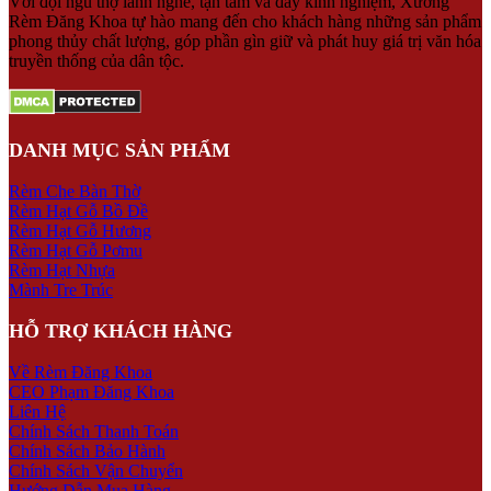
Với đội ngũ thợ lành nghề, tận tâm và đầy kinh nghiệm, Xưởng
Rèm Đăng Khoa tự hào mang đến cho khách hàng những sản phẩm
phong thủy chất lượng, góp phần gìn giữ và phát huy giá trị văn hóa
truyền thống của dân tộc.
DANH MỤC SẢN PHẨM
Rèm Che Bàn Thờ
Rèm Hạt Gỗ Bồ Đề
Rèm Hạt Gỗ Hương
Rèm Hạt Gỗ Pơmu
Rèm Hạt Nhựa
Mành Tre Trúc
HỖ TRỢ KHÁCH HÀNG
Về Rèm Đăng Khoa
CEO Phạm Đăng Khoa
Liên Hệ
Chính Sách Thanh Toán
Chính Sách Bảo Hành
Chính Sách Vận Chuyển
Hướng Dẫn Mua Hàng