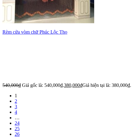
Rèm cửa vòm chữ Phúc Lộc Thọ
540,000
₫
Giá gốc là: 540,000₫.
380,000
₫
Giá hiện tại là: 380,000₫.
1
2
3
4
…
24
25
26