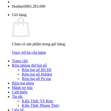
Hotline
0983.283.699
Giỏ hàng
Chưa có sản phẩm trong giỏ hàng.
Quay trở lại cửa hàng
Trang chủ
Rèm phòng thờ hạt gỗ
Rèm hạt gỗ Bồ Đề
Rèm hạt gỗ Hương
Rèm hạt gỗ Pơ mu
Rèm hạt nhựa
Mành tre trúc
Giới thiệu
Tin tức
Kiến Thức Về Rèm
Kiến Thức Phong Thủy
Liên hệ