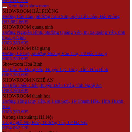
0974.062.220
Xem thêm showroom
SHOWROOM HẢI PHÒNG
Đường Cầu Cáp, phường Lam Sơn, quận Lê Chân, Hải Phòng
083.882.6699
SHOWROOM quảng ninh
Đường Nguyễn Bình, phường Quảng Yên, thị xã quảng Yên, tỉnh
Quảng Ninh
0983.283.699
SHOWROOM bắc giang
Đường Lê Lợi, phường Hoàng Văn Thụ, TP Bắc Giang
0983.283.699
Showroom Hoà Bình
Thị trấn Ba Hàng Đồi, Huyện Lạc Thủy, Tỉnh Hòa Bình
0983.283.699
SHOWROOM NGHỆ AN
Thị trấn Diễn Châu, huyện Diễn Châu, tỉnh Nghệ An
0983.283.699
SHOWROOM thanh hóa
Đường Tống Duy Tân, P. Lam Sơn, TP Thanh Hóa, Tỉnh Thanh
Hóa
0983.283.699
Xưởng sản xuất tại Hà Nội
Làng nghề Nhị Khê, Thường Tín, TP Hà Nội
0974.062.220