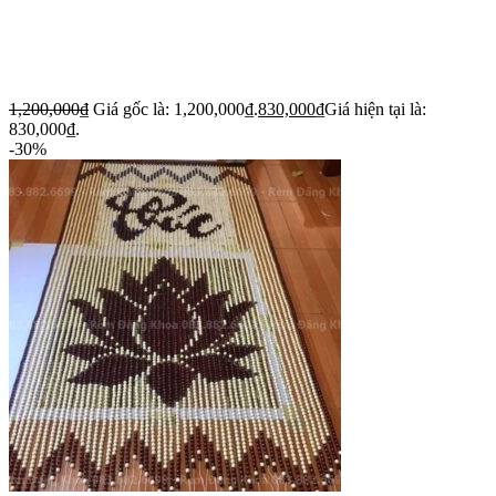
1,200,000
₫
Giá gốc là: 1,200,000₫.
830,000
₫
Giá hiện tại là:
830,000₫.
-30%