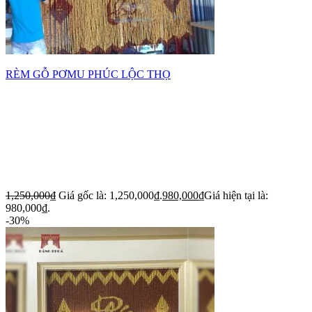
RÈM GỖ PƠMU PHÚC LỘC THỌ
1,250,000
₫
Giá gốc là: 1,250,000₫.
980,000
₫
Giá hiện tại là:
980,000₫.
-30%