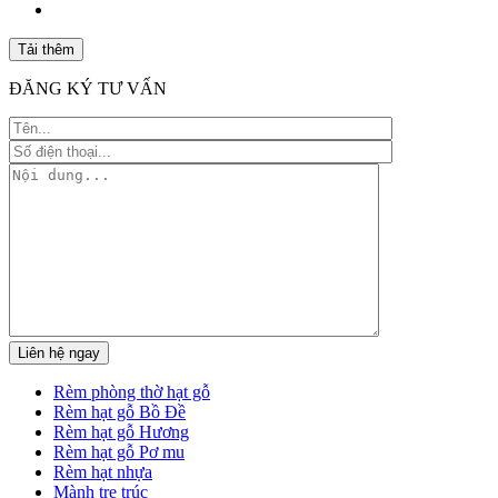
Tải thêm
ĐĂNG KÝ TƯ VẤN
Rèm phòng thờ hạt gỗ
Rèm hạt gỗ Bồ Đề
Rèm hạt gỗ Hương
Rèm hạt gỗ Pơ mu
Rèm hạt nhựa
Mành tre trúc