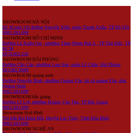
SHOWROOM HÀ NỘI
Số 36 ngõ 116 đường Nguyễn Xiển, quận Thanh Xuân, TP Hà Nội
0983.283.699
SHOWROOM HỒ CHÍ MINH
Đường Lã Xuân Oai , phường Tăng Nhơn Phú A , TP Thủ Đức, TP
HCM
0974.062.220
SHOWROOM HẢI PHÒNG
Đường Cầu Cáp, phường Lam Sơn, quận Lê Chân, Hải Phòng
083.882.6699
SHOWROOM quảng ninh
Đường Nguyễn Bình, phường Quảng Yên, thị xã quảng Yên, tỉnh
Quảng Ninh
0983.283.699
SHOWROOM bắc giang
Đường Lê Lợi, phường Hoàng Văn Thụ, TP Bắc Giang
0983.283.699
Showroom Hoà Bình
Thị trấn Ba Hàng Đồi, Huyện Lạc Thủy, Tỉnh Hòa Bình
0983.283.699
SHOWROOM NGHỆ AN