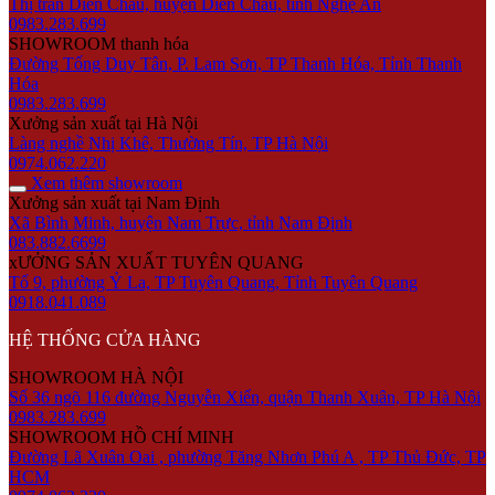
Thị trấn Diễn Châu, huyện Diễn Châu, tỉnh Nghệ An
0983.283.699
SHOWROOM thanh hóa
Đường Tống Duy Tân, P. Lam Sơn, TP Thanh Hóa, Tỉnh Thanh
Hóa
0983.283.699
Xưởng sản xuất tại Hà Nội
Làng nghề Nhị Khê, Thường Tín, TP Hà Nội
0974.062.220
Xem thêm showroom
Xưởng sản xuất tại Nam Định
Xã Bình Minh, huyện Nam Trực, tỉnh Nam Định
083.882.6699
xƯỞNG SẢN XUẤT TUYÊN QUANG
Tổ 9, phường Ỷ La, TP Tuyên Quang, Tỉnh Tuyên Quang
0918.041.089
HỆ THỐNG CỬA HÀNG
SHOWROOM HÀ NỘI
Số 36 ngõ 116 đường Nguyễn Xiển, quận Thanh Xuân, TP Hà Nội
0983.283.699
SHOWROOM HỒ CHÍ MINH
Đường Lã Xuân Oai , phường Tăng Nhơn Phú A , TP Thủ Đức, TP
HCM