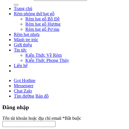
Trang chủ
Rèm phòng thờ hạt gỗ
Rèm hạt gỗ Bồ Đề
Rèm hạt gỗ Hương
Rèm hạt gỗ Pơ mu
Rèm hạt nhựa
Mành tre trúc
Giới thiệu
Tin tức
Kiến Thức Về Rèm
Kiến Thức Phong Thủy
Liên hệ
Gọi Hotline
Messenger
Chat Zalo
Tìm đường
Bản đồ
Đăng nhập
Tên tài khoản hoặc địa chỉ email
*
Bắt buộc