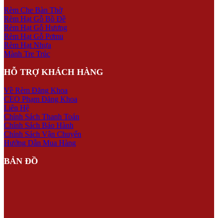
Rèm Che Bàn Thờ
Rèm Hạt Gỗ Bồ Đề
Rèm Hạt Gỗ Hương
Rèm Hạt Gỗ Pơmu
Rèm Hạt Nhựa
Mành Tre Trúc
HỖ TRỢ KHÁCH HÀNG
Về Rèm Đăng Khoa
CEO Phạm Đăng Khoa
Liên Hệ
Chính Sách Thanh Toán
Chính Sách Bảo Hành
Chính Sách Vận Chuyển
Hướng Dẫn Mua Hàng
BẢN ĐỒ