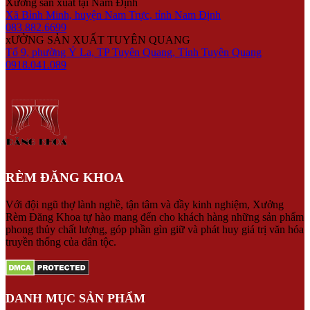
Xưởng sản xuất tại Nam Định
Xã Bình Minh, huyện Nam Trực, tỉnh Nam Định
083.882.6699
xƯỞNG SẢN XUẤT TUYÊN QUANG
Tổ 9, phường Ỷ La, TP Tuyên Quang, Tỉnh Tuyên Quang
0918.041.089
RÈM ĐĂNG KHOA
Với đội ngũ thợ lành nghề, tận tâm và đầy kinh nghiệm, Xưởng
Rèm Đăng Khoa tự hào mang đến cho khách hàng những sản phẩm
phong thủy chất lượng, góp phần gìn giữ và phát huy giá trị văn hóa
truyền thống của dân tộc.
DANH MỤC SẢN PHẨM