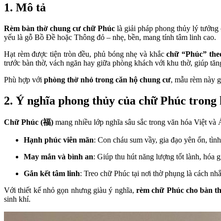
1. Mô tả
Rèm bàn thờ chung cư chữ Phúc
là giải pháp phong thủy lý tưởng 
yếu là gỗ Bồ Đề hoặc Thông đỏ – nhẹ, bền, mang tính tâm linh cao.
Hạt rèm được tiện tròn đều, phủ bóng nhẹ và khắc
chữ “Phúc” the
trước bàn thờ, vách ngăn hay giữa phòng khách với khu thờ, giúp tăn
Phù hợp với
phòng thờ nhỏ trong căn hộ chung cư
, mẫu rèm này g
2. Ý nghĩa phong thủy của chữ Phúc trong
Chữ Phúc (福)
mang nhiều lớp nghĩa sâu sắc trong văn hóa Việt và Á
Hạnh phúc viên mãn
: Con cháu sum vầy, gia đạo yên ổn, tìn
May mắn và bình an
: Giúp thu hút năng lượng tốt lành, hóa 
Gắn kết tâm linh
: Treo chữ Phúc tại nơi thờ phụng là cách nh
Với thiết kế nhỏ gọn nhưng giàu ý nghĩa,
rèm chữ Phúc cho bàn t
sinh khí.