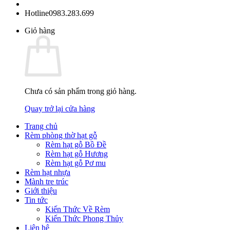
Hotline
0983.283.699
Giỏ hàng
Chưa có sản phẩm trong giỏ hàng.
Quay trở lại cửa hàng
Trang chủ
Rèm phòng thờ hạt gỗ
Rèm hạt gỗ Bồ Đề
Rèm hạt gỗ Hương
Rèm hạt gỗ Pơ mu
Rèm hạt nhựa
Mành tre trúc
Giới thiệu
Tin tức
Kiến Thức Về Rèm
Kiến Thức Phong Thủy
Liên hệ