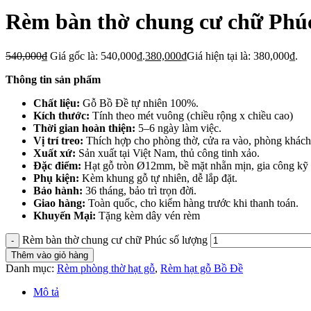
Rèm bàn thờ chung cư chữ Phú
540,000
₫
Giá gốc là: 540,000₫.
380,000
₫
Giá hiện tại là: 380,000₫.
Thông tin sản phẩm
Chất liệu:
Gỗ Bồ Đề tự nhiên 100%.
Kích thước:
Tính theo mét vuông (chiều rộng x chiều cao)
Thời gian hoàn thiện:
5–6 ngày làm việc.
Vị trí treo:
Thích hợp cho phòng thờ, cửa ra vào, phòng khá
Xuất xứ:
Sản xuất tại Việt Nam, thủ công tinh xảo.
Đặc điểm:
Hạt gỗ tròn Ø12mm, bề mặt nhẵn mịn, gia công kỹ 
Phụ kiện:
Kèm khung gỗ tự nhiên, dễ lắp đặt.
Bảo hành:
36 tháng, bảo trì trọn đời.
Giao hàng:
Toàn quốc, cho kiểm hàng trước khi thanh toán.
Khuyến Mại:
Tặng kèm dây vén rèm
Rèm bàn thờ chung cư chữ Phúc số lượng
Thêm vào giỏ hàng
Danh mục:
Rèm phòng thờ hạt gỗ
,
Rèm hạt gỗ Bồ Đề
Mô tả