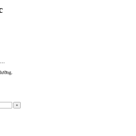
c
ch…
lưỡng.