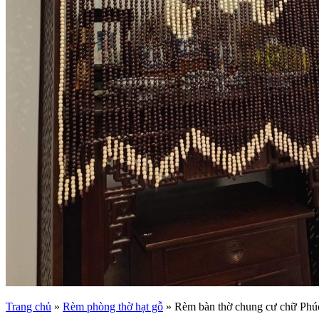
Trang chủ
»
Rèm phòng thờ hạt gỗ
»
Rèm bàn thờ chung cư chữ Phú