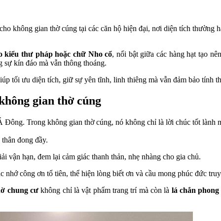
cho không gian thờ cúng tại các căn hộ hiện đại, nơi diện tích thường
o kiểu thư pháp hoặc chữ Nho cổ
, nổi bật giữa các hàng hạt tạo n
g sự kín đáo mà vẫn thông thoáng.
iúp tối ưu diện tích, giữ sự yên tĩnh, linh thiêng mà vẫn đảm bảo tính
 không gian thờ cúng
 Đông. Trong không gian thờ cúng, nó không chỉ là lời chúc tốt lành m
h thân đong đầy.
giải vận hạn, đem lại cảm giác thanh thản, nhẹ nhàng cho gia chủ.
ắc nhớ công ơn tổ tiên, thể hiện lòng biết ơn và cầu mong phúc đức truy
hờ chung cư
không chỉ là vật phẩm trang trí mà còn là
lá chắn phong