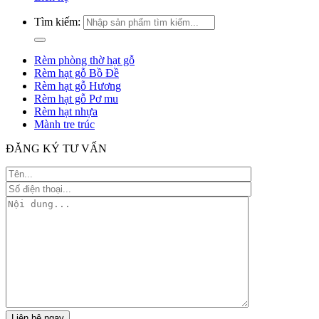
Tìm kiếm:
Rèm phòng thờ hạt gỗ
Rèm hạt gỗ Bồ Đề
Rèm hạt gỗ Hương
Rèm hạt gỗ Pơ mu
Rèm hạt nhựa
Mành tre trúc
ĐĂNG KÝ TƯ VẤN