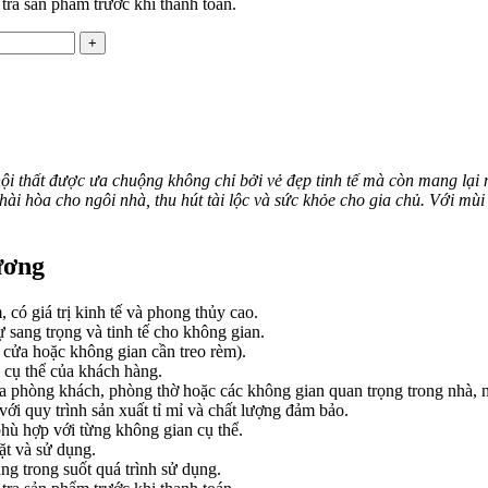
 tra sản phẩm trước khi thanh toán.
ội thất được ưa chuộng không chỉ bởi vẻ đẹp tinh tế mà còn mang lại
 hài hòa cho ngôi nhà, thu hút tài lộc và sức khỏe cho gia chủ. Với
ương
ó giá trị kinh tế và phong thủy cao.
 sang trọng và tinh tế cho không gian.
a cửa hoặc không gian cần treo rèm).
 cụ thể của khách hàng.
a phòng khách, phòng thờ hoặc các không gian quan trọng trong nhà, nơ
i quy trình sản xuất tỉ mỉ và chất lượng đảm bảo.
phù hợp với từng không gian cụ thể.
ặt và sử dụng.
àng trong suốt quá trình sử dụng.