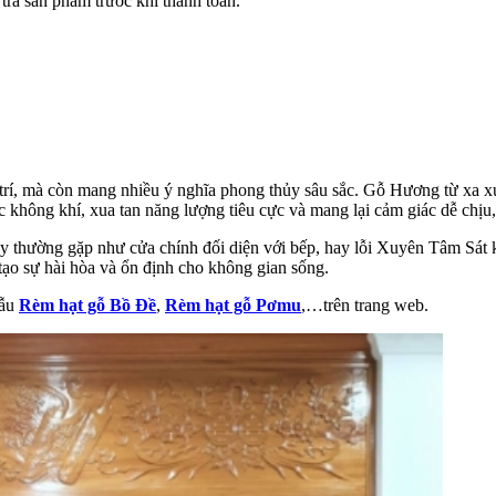
 tra sản phẩm trước khi thanh toán.
rí, mà còn mang nhiều ý nghĩa phong thủy sâu sắc. Gỗ Hương từ xa xưa 
 không khí, xua tan năng lượng tiêu cực và mang lại cảm giác dễ chịu
y thường gặp như cửa chính đối diện với bếp, hay lỗi Xuyên Tâm Sát 
ạo sự hài hòa và ổn định cho không gian sống.
mẫu
Rèm hạt gỗ Bồ Đề
,
Rèm hạt gỗ Pơmu
,…trên trang web.