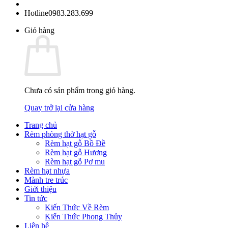
Hotline
0983.283.699
Giỏ hàng
Chưa có sản phẩm trong giỏ hàng.
Quay trở lại cửa hàng
Trang chủ
Rèm phòng thờ hạt gỗ
Rèm hạt gỗ Bồ Đề
Rèm hạt gỗ Hương
Rèm hạt gỗ Pơ mu
Rèm hạt nhựa
Mành tre trúc
Giới thiệu
Tin tức
Kiến Thức Về Rèm
Kiến Thức Phong Thủy
Liên hệ