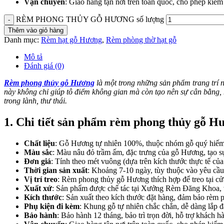
Vận chuyển
: Giao hàng tận nơi trên toàn quốc, cho phép kiểm
RÈM PHONG THỦY GỖ HƯƠNG số lượng
Thêm vào giỏ hàng
Danh mục:
Rèm hạt gỗ Hương
,
Rèm phòng thờ hạt gỗ
Mô tả
Đánh giá (0)
Rèm phong thủy gỗ Hương
là một trong những sản phẩm trang trí n
này không chỉ giúp tô điểm không gian mà còn tạo nên sự cân bằng,
trong lành, thư thái.
1. Chi tiết sản phẩm rèm phong thủy gỗ H
Chất liệu
: Gỗ Hương tự nhiên 100%, thuộc nhóm gỗ quý hiếm, c
Màu sắc
: Màu nâu đỏ trầm ấm, đặc trưng của gỗ Hương, tạo sự
Đơn giá
: Tính theo mét vuông (dựa trên kích thước thực tế củ
Thời gian sản xuất
: Khoảng 7-10 ngày, tùy thuộc vào yêu cầu
Vị trí treo
: Rèm phong thủy gỗ Hương thích hợp để treo tại cử
Xuất xứ
: Sản phẩm được chế tác tại Xưởng Rèm Đăng Khoa, vớ
Kích thước
: Sản xuất theo kích thước đặt hàng, đảm bảo rèm 
Phụ kiện đi kèm
: Khung gỗ tự nhiên chắc chắn, dễ dàng lắp đ
Bảo hành
: Bảo hành 12 tháng, bảo trì trọn đời, hỗ trợ khách h