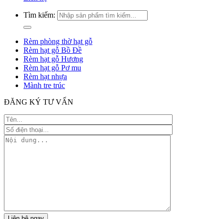
Tìm kiếm:
Rèm phòng thờ hạt gỗ
Rèm hạt gỗ Bồ Đề
Rèm hạt gỗ Hương
Rèm hạt gỗ Pơ mu
Rèm hạt nhựa
Mành tre trúc
ĐĂNG KÝ TƯ VẤN