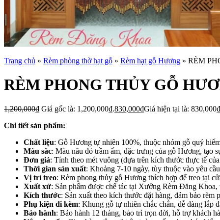
Trang chủ
»
Rèm phòng thờ hạt gỗ
»
Rèm hạt gỗ Hương
»
RÈM PH
RÈM PHONG THỦY GỖ HƯ
1,200,000
₫
Giá gốc là: 1,200,000₫.
830,000
₫
Giá hiện tại là: 830,000₫
Chi tiết sản phẩm:
Chất liệu
: Gỗ Hương tự nhiên 100%, thuộc nhóm gỗ quý hiếm, c
Màu sắc
: Màu nâu đỏ trầm ấm, đặc trưng của gỗ Hương, tạo sự
Đơn giá
: Tính theo mét vuông (dựa trên kích thước thực tế củ
Thời gian sản xuất
: Khoảng 7-10 ngày, tùy thuộc vào yêu cầu
Vị trí treo
: Rèm phong thủy gỗ Hương thích hợp để treo tại cử
Xuất xứ
: Sản phẩm được chế tác tại Xưởng Rèm Đăng Khoa, vớ
Kích thước
: Sản xuất theo kích thước đặt hàng, đảm bảo rèm 
Phụ kiện đi kèm
: Khung gỗ tự nhiên chắc chắn, dễ dàng lắp đ
Bảo hành
: Bảo hành 12 tháng, bảo trì trọn đời, hỗ trợ khách h