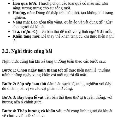
Hoa quả tươi
: Thường chọn các loại quả có màu sắc tươi
sáng, tượng trưng cho sự sống mới.
Hương, nến
: Dùng để thắp trên bàn thờ, tạo không khí trang
nghiêm.
Vàng mã
: Bao gồm tiền vàng, quần áo và vật dụng để “gửi”
cho người đã khuất.
Trà, rượu
: Đặt trên bàn thờ để mời vong linh người đã mất.
Khăn tang mới
: Để thay thế khăn tang cũ khi thực hiện nghi
lễ.
3.2. Nghi thức cúng bái
Nghi thức cúng bái khi xả tang thường tuân theo các bước sau:
Bước 1: Chọn ngày lành tháng tốt
để thực hiện nghi lễ, thường
tránh những ngày xung khắc với tuổi người đã mất.
Bước 2: Sắp xếp ban thờ
đảm bảo sạch sẽ, trang nghiêm với đầy
đủ di ảnh, bài vị và các vật phẩm thờ cúng.
Bước 3: Bày biện lễ vật
trên bàn thờ theo thứ tự truyền thống, với
hương nến ở chính giữa.
Bước 4: Thắp hương và khấn vái
, mời vong linh người đã khuất
về chứng giám lễ xả tang.