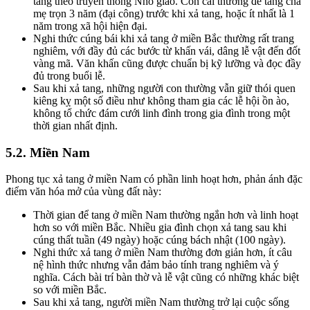
tang theo truyền thống Nho giáo. Con cái thường để tang cha
mẹ trọn 3 năm (đại công) trước khi xả tang, hoặc ít nhất là 1
năm trong xã hội hiện đại.
Nghi thức cúng bái khi xả tang ở miền Bắc thường rất trang
nghiêm, với đầy đủ các bước từ khấn vái, dâng lễ vật đến đốt
vàng mã. Văn khấn cũng được chuẩn bị kỹ lưỡng và đọc đầy
đủ trong buổi lễ.
Sau khi xả tang, những người con thường vẫn giữ thói quen
kiêng kỵ một số điều như không tham gia các lễ hội ồn ào,
không tổ chức đám cưới linh đình trong gia đình trong một
thời gian nhất định.
5.2. Miền Nam
Phong tục xả tang ở miền Nam có phần linh hoạt hơn, phản ánh đặc
điểm văn hóa mở của vùng đất này:
Thời gian để tang ở miền Nam thường ngắn hơn và linh hoạt
hơn so với miền Bắc. Nhiều gia đình chọn xả tang sau khi
cúng thất tuần (49 ngày) hoặc cúng bách nhật (100 ngày).
Nghi thức xả tang ở miền Nam thường đơn giản hơn, ít câu
nệ hình thức nhưng vẫn đảm bảo tính trang nghiêm và ý
nghĩa. Cách bài trí bàn thờ và lễ vật cũng có những khác biệt
so với miền Bắc.
Sau khi xả tang, người miền Nam thường trở lại cuộc sống