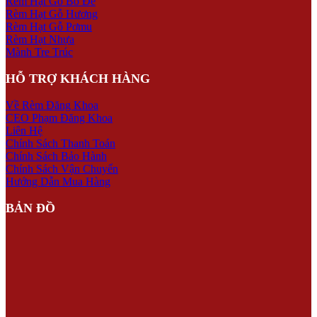
Rèm Hạt Gỗ Bồ Đề
Rèm Hạt Gỗ Hương
Rèm Hạt Gỗ Pơmu
Rèm Hạt Nhựa
Mành Tre Trúc
HỖ TRỢ KHÁCH HÀNG
Về Rèm Đăng Khoa
CEO Phạm Đăng Khoa
Liên Hệ
Chính Sách Thanh Toán
Chính Sách Bảo Hành
Chính Sách Vận Chuyển
Hướng Dẫn Mua Hàng
BẢN ĐỒ