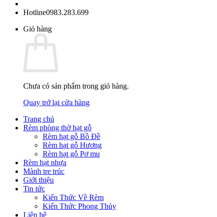
Hotline
0983.283.699
Giỏ hàng
Chưa có sản phẩm trong giỏ hàng.
Quay trở lại cửa hàng
Trang chủ
Rèm phòng thờ hạt gỗ
Rèm hạt gỗ Bồ Đề
Rèm hạt gỗ Hương
Rèm hạt gỗ Pơ mu
Rèm hạt nhựa
Mành tre trúc
Giới thiệu
Tin tức
Kiến Thức Về Rèm
Kiến Thức Phong Thủy
Liên hệ