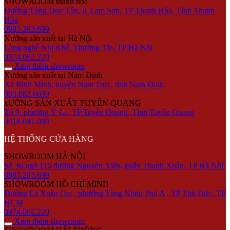
SHOWROOM thanh hóa
Đường Tống Duy Tân, P. Lam Sơn, TP Thanh Hóa, Tỉnh Thanh
Hóa
0983.283.699
Xưởng sản xuất tại Hà Nội
Làng nghề Nhị Khê, Thường Tín, TP Hà Nội
0974.062.220
Xem thêm showroom
Xưởng sản xuất tại Nam Định
Xã Bình Minh, huyện Nam Trực, tỉnh Nam Định
083.882.6699
xƯỞNG SẢN XUẤT TUYÊN QUANG
Tổ 9, phường Ỷ La, TP Tuyên Quang, Tỉnh Tuyên Quang
0918.041.089
HỆ THỐNG CỬA HÀNG
SHOWROOM HÀ NỘI
Số 36 ngõ 116 đường Nguyễn Xiển, quận Thanh Xuân, TP Hà Nội
0983.283.699
SHOWROOM HỒ CHÍ MINH
Đường Lã Xuân Oai , phường Tăng Nhơn Phú A , TP Thủ Đức, TP
HCM
0974.062.220
Xem thêm showroom