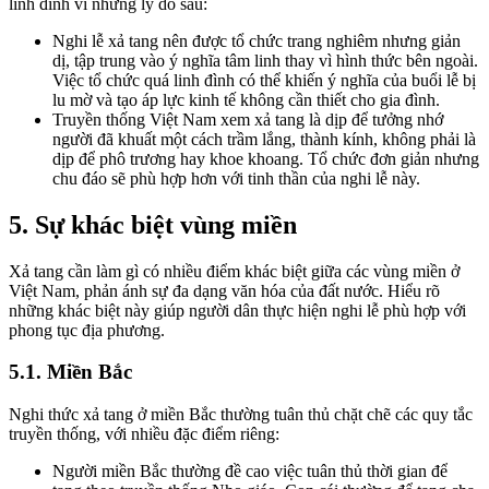
linh đình vì những lý do sau:
Nghi lễ xả tang nên được tổ chức trang nghiêm nhưng giản
dị, tập trung vào ý nghĩa tâm linh thay vì hình thức bên ngoài.
Việc tổ chức quá linh đình có thể khiến ý nghĩa của buổi lễ bị
lu mờ và tạo áp lực kinh tế không cần thiết cho gia đình.
Truyền thống Việt Nam xem xả tang là dịp để tưởng nhớ
người đã khuất một cách trầm lắng, thành kính, không phải là
dịp để phô trương hay khoe khoang. Tổ chức đơn giản nhưng
chu đáo sẽ phù hợp hơn với tinh thần của nghi lễ này.
5. Sự khác biệt vùng miền
Xả tang cần làm gì có nhiều điểm khác biệt giữa các vùng miền ở
Việt Nam, phản ánh sự đa dạng văn hóa của đất nước. Hiểu rõ
những khác biệt này giúp người dân thực hiện nghi lễ phù hợp với
phong tục địa phương.
5.1. Miền Bắc
Nghi thức xả tang ở miền Bắc thường tuân thủ chặt chẽ các quy tắc
truyền thống, với nhiều đặc điểm riêng:
Người miền Bắc thường đề cao việc tuân thủ thời gian để