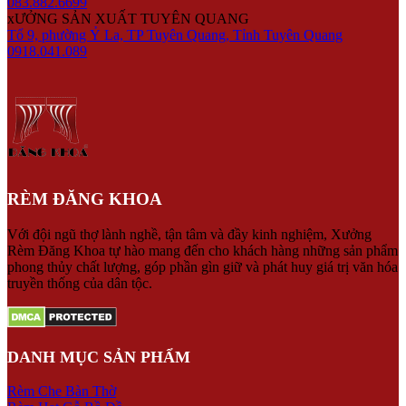
083.882.6699
xƯỞNG SẢN XUẤT TUYÊN QUANG
Tổ 9, phường Ỷ La, TP Tuyên Quang, Tỉnh Tuyên Quang
0918.041.089
RÈM ĐĂNG KHOA
Với đội ngũ thợ lành nghề, tận tâm và đầy kinh nghiệm, Xưởng
Rèm Đăng Khoa tự hào mang đến cho khách hàng những sản phẩm
phong thủy chất lượng, góp phần gìn giữ và phát huy giá trị văn hóa
truyền thống của dân tộc.
DANH MỤC SẢN PHẨM
Rèm Che Bàn Thờ