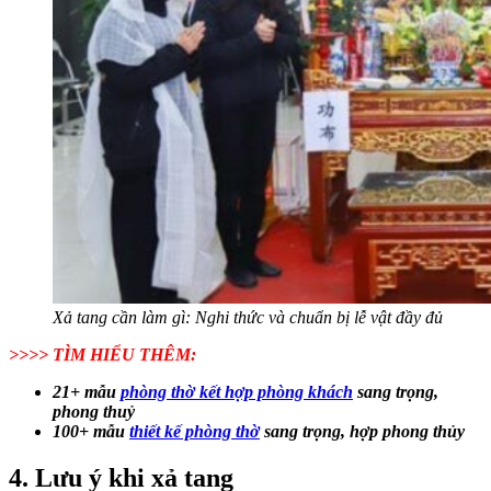
Xả tang cần làm gì: Nghi thức và chuẩn bị lễ vật đầy đủ
>>>> TÌM HIỂU THÊM:
21+ mẫu
phòng thờ kết hợp phòng khách
sang trọng,
phong thuỷ
100+ mẫu
thiết kế phòng thờ
sang trọng, hợp phong thủy
4. Lưu ý khi xả tang