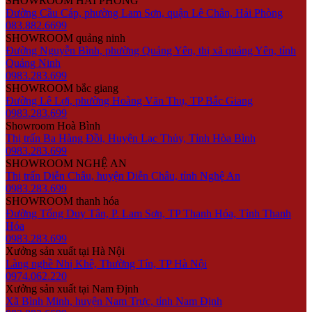
SHOWROOM HẢI PHÒNG
Đường Cầu Cáp, phường Lam Sơn, quận Lê Chân, Hải Phòng
083.882.6699
SHOWROOM quảng ninh
Đường Nguyễn Bình, phường Quảng Yên, thị xã quảng Yên, tỉnh
Quảng Ninh
0983.283.699
SHOWROOM bắc giang
Đường Lê Lợi, phường Hoàng Văn Thụ, TP Bắc Giang
0983.283.699
Showroom Hoà Bình
Thị trấn Ba Hàng Đồi, Huyện Lạc Thủy, Tỉnh Hòa Bình
0983.283.699
SHOWROOM NGHỆ AN
Thị trấn Diễn Châu, huyện Diễn Châu, tỉnh Nghệ An
0983.283.699
SHOWROOM thanh hóa
Đường Tống Duy Tân, P. Lam Sơn, TP Thanh Hóa, Tỉnh Thanh
Hóa
0983.283.699
Xưởng sản xuất tại Hà Nội
Làng nghề Nhị Khê, Thường Tín, TP Hà Nội
0974.062.220
Xưởng sản xuất tại Nam Định
Xã Bình Minh, huyện Nam Trực, tỉnh Nam Định