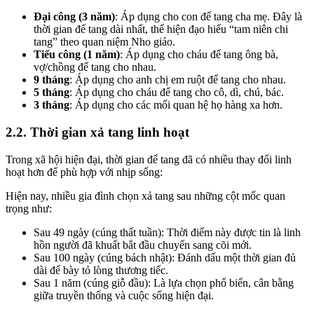
Đại công (3 năm)
: Áp dụng cho con để tang cha mẹ. Đây là
thời gian để tang dài nhất, thể hiện đạo hiếu “tam niên chi
tang” theo quan niệm Nho giáo.
Tiểu công (1 năm)
: Áp dụng cho cháu để tang ông bà,
vợ/chồng để tang cho nhau.
9 tháng
: Áp dụng cho anh chị em ruột để tang cho nhau.
5 tháng
: Áp dụng cho cháu để tang cho cô, dì, chú, bác.
3 tháng
: Áp dụng cho các mối quan hệ họ hàng xa hơn.
2.2. Thời gian xả tang linh hoạt
Trong xã hội hiện đại, thời gian để tang đã có nhiều thay đổi linh
hoạt hơn để phù hợp với nhịp sống:
Hiện nay, nhiều gia đình chọn xả tang sau những cột mốc quan
trọng như:
Sau 49 ngày (cúng thất tuần): Thời điểm này được tin là linh
hồn người đã khuất bắt đầu chuyển sang cõi mới.
Sau 100 ngày (cúng bách nhật): Đánh dấu một thời gian đủ
dài để bày tỏ lòng thương tiếc.
Sau 1 năm (cúng giỗ đầu): Là lựa chọn phổ biến, cân bằng
giữa truyền thống và cuộc sống hiện đại.