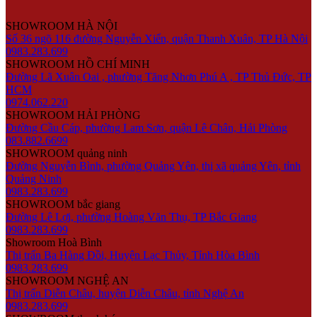
SHOWROOM HÀ NỘI
Số 36 ngõ 116 đường Nguyễn Xiển, quận Thanh Xuân, TP Hà Nội
0983.283.699
SHOWROOM HỒ CHÍ MINH
Đường Lã Xuân Oai , phường Tăng Nhơn Phú A , TP Thủ Đức, TP
HCM
0974.062.220
SHOWROOM HẢI PHÒNG
Đường Cầu Cáp, phường Lam Sơn, quận Lê Chân, Hải Phòng
083.882.6699
SHOWROOM quảng ninh
Đường Nguyễn Bình, phường Quảng Yên, thị xã quảng Yên, tỉnh
Quảng Ninh
0983.283.699
SHOWROOM bắc giang
Đường Lê Lợi, phường Hoàng Văn Thụ, TP Bắc Giang
0983.283.699
Showroom Hoà Bình
Thị trấn Ba Hàng Đồi, Huyện Lạc Thủy, Tỉnh Hòa Bình
0983.283.699
SHOWROOM NGHỆ AN
Thị trấn Diễn Châu, huyện Diễn Châu, tỉnh Nghệ An
0983.283.699