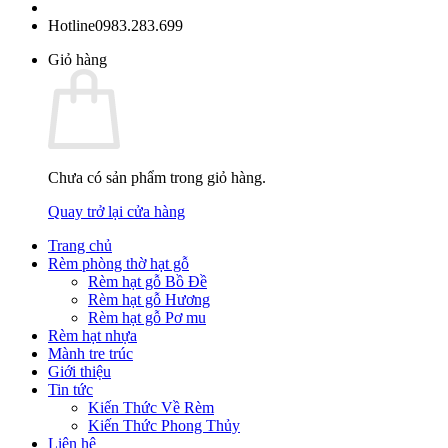
Hotline
0983.283.699
Giỏ hàng
Chưa có sản phẩm trong giỏ hàng.
Quay trở lại cửa hàng
Trang chủ
Rèm phòng thờ hạt gỗ
Rèm hạt gỗ Bồ Đề
Rèm hạt gỗ Hương
Rèm hạt gỗ Pơ mu
Rèm hạt nhựa
Mành tre trúc
Giới thiệu
Tin tức
Kiến Thức Về Rèm
Kiến Thức Phong Thủy
Liên hệ