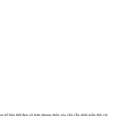
g trí bàn thờ đẹp và hợp phong thủy gia chủ cần phải tuân thủ các