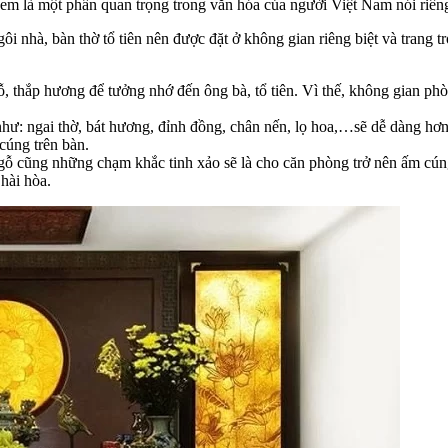
em là một phần quan trọng trong văn hóa của người Việt Nam nói riê
 nhà, bàn thờ tổ tiên nên được đặt ở không gian riêng biệt và trang 
ỗ, thắp hương để tưởng nhớ đến ông bà, tổ tiên. Vì thế, không gian phòn
 như: ngai thờ, bát hương, đỉnh đồng, chân nến, lọ hoa,…sẽ dễ dàng hơn
cúng trên bàn.
u gỗ cũng những chạm khắc tinh xảo sẽ là cho căn phòng trở nên ấm cú
hài hòa.