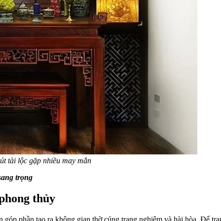
hút tài lộc gặp nhiều may mắn
sang trọng
p phong thủy
 góp phần tạo ra không gian thờ cúng trang nghiêm và hài hòa. Để tran