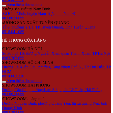
Xem thêm showroom
Xưởng sản xuất tại Nam Định
Xã Bình Minh, huyện Nam Trực, tỉnh Nam Định
083.882.6699
xƯỞNG SẢN XUẤT TUYÊN QUANG
Tổ 9, phường Ỷ La, TP Tuyên Quang, Tỉnh Tuyên Quang
0918.041.089
HỆ THỐNG CỬA HÀNG
SHOWROOM HÀ NỘI
Số 36 ngõ 116 đường Nguyễn Xiển, quận Thanh Xuân, TP Hà Nội
0983.283.699
SHOWROOM HỒ CHÍ MINH
Đường Lã Xuân Oai , phường Tăng Nhơn Phú A , TP Thủ Đức, TP
HCM
0974.062.220
Xem thêm showroom
SHOWROOM HẢI PHÒNG
Đường Cầu Cáp, phường Lam Sơn, quận Lê Chân, Hải Phòng
083.882.6699
SHOWROOM quảng ninh
Đường Nguyễn Bình, phường Quảng Yên, thị xã quảng Yên, tỉnh
Quảng Ninh
0983.283.699