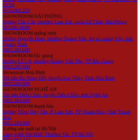
HCM
0974.062.220
SHOWROOM HẢI PHÒNG
Đường Cầu Cáp, phường Lam Sơn, quận Lê Chân, Hải Phòng
083.882.6699
SHOWROOM quảng ninh
Đường Nguyễn Bình, phường Quảng Yên, thị xã quảng Yên, tỉnh
Quảng Ninh
0983.283.699
SHOWROOM bắc giang
Đường Lê Lợi, phường Hoàng Văn Thụ, TP Bắc Giang
0983.283.699
Showroom Hoà Bình
Thị trấn Ba Hàng Đồi, Huyện Lạc Thủy, Tỉnh Hòa Bình
0983.283.699
SHOWROOM NGHỆ AN
Thị trấn Diễn Châu, huyện Diễn Châu, tỉnh Nghệ An
0983.283.699
SHOWROOM thanh hóa
Đường Tống Duy Tân, P. Lam Sơn, TP Thanh Hóa, Tỉnh Thanh
Hóa
0983.283.699
Xưởng sản xuất tại Hà Nội
Làng nghề Nhị Khê, Thường Tín, TP Hà Nội
0974.062.220