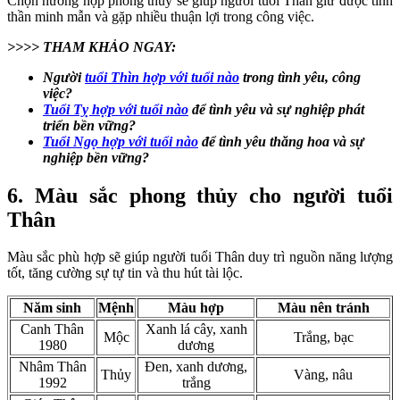
Chọn hướng hợp phong thủy sẽ giúp người tuổi Thân giữ được tinh
thần minh mẫn và gặp nhiều thuận lợi trong công việc.
>>>> THAM KHẢO NGAY:
Người
tuổi Thìn hợp với tuổi nào
trong tình yêu, công
việc?
Tuổi Tỵ hợp với tuổi nào
để tình yêu và sự nghiệp phát
triển bền vững?
Tuổi Ngọ hợp với tuổi nào
để tình yêu thăng hoa và sự
nghiệp bền vững?
6. Màu sắc phong thủy cho người tuổi
Thân
Màu sắc phù hợp sẽ giúp người tuổi Thân duy trì nguồn năng lượng
tốt, tăng cường sự tự tin và thu hút tài lộc.
Năm sinh
Mệnh
Màu hợp
Màu nên tránh
Canh Thân
Xanh lá cây, xanh
Mộc
Trắng, bạc
1980
dương
Nhâm Thân
Đen, xanh dương,
Thủy
Vàng, nâu
1992
trắng