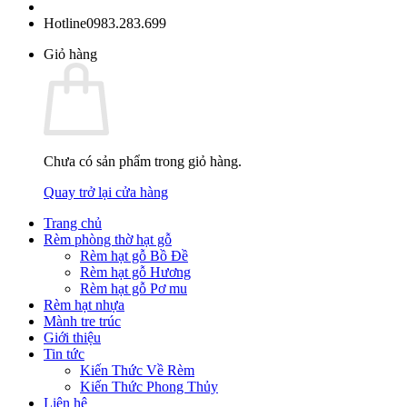
Hotline
0983.283.699
Giỏ hàng
Chưa có sản phẩm trong giỏ hàng.
Quay trở lại cửa hàng
Trang chủ
Rèm phòng thờ hạt gỗ
Rèm hạt gỗ Bồ Đề
Rèm hạt gỗ Hương
Rèm hạt gỗ Pơ mu
Rèm hạt nhựa
Mành tre trúc
Giới thiệu
Tin tức
Kiến Thức Về Rèm
Kiến Thức Phong Thủy
Liên hệ