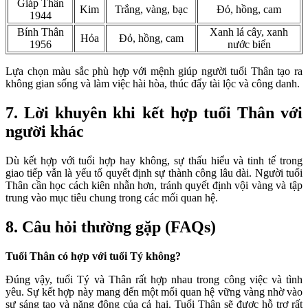
Giáp Thân
Kim
Trắng, vàng, bạc
Đỏ, hồng, cam
1944
Bính Thân
Xanh lá cây, xanh
Hỏa
Đỏ, hồng, cam
1956
nước biển
Lựa chọn màu sắc phù hợp với mệnh giúp người tuổi Thân tạo ra
không gian sống và làm việc hài hòa, thúc đẩy tài lộc và công danh.
7. Lời khuyên khi kết hợp tuổi Thân với
người khác
Dù kết hợp với tuổi hợp hay không, sự thấu hiểu và tinh tế trong
giao tiếp vẫn là yếu tố quyết định sự thành công lâu dài. Người tuổi
Thân cần học cách kiên nhẫn hơn, tránh quyết định vội vàng và tập
trung vào mục tiêu chung trong các mối quan hệ.
8. Câu hỏi thường gặp (FAQs)
Tuổi Thân có hợp với tuổi Tý không?
Đúng vậy, tuổi Tý và Thân rất hợp nhau trong công việc và tình
yêu. Sự kết hợp này mang đến một mối quan hệ vững vàng nhờ vào
sự sáng tạo và năng động của cả hai. Tuổi Thân sẽ được hỗ trợ rất