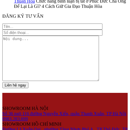
Thuận Hòa
Chức năng bình luận bị tắt
ở Phúc Đức Cha Ông
Để Lại Là Gì? 4 Cách Giữ Gia Đạo Thuận Hòa
ĐĂNG KÝ TƯ VẤN
SHOWROOM HÀ NỘI
Số 36 ngõ 116 đường Nguyễn Xiển, quận Thanh Xuân, TP Hà Nội
0983.283.699
SHOWROOM HỒ CHÍ MINH
Đường Lã Xuân Oai , phường Tăng Nhơn Phú A , TP Thủ Đức, TP