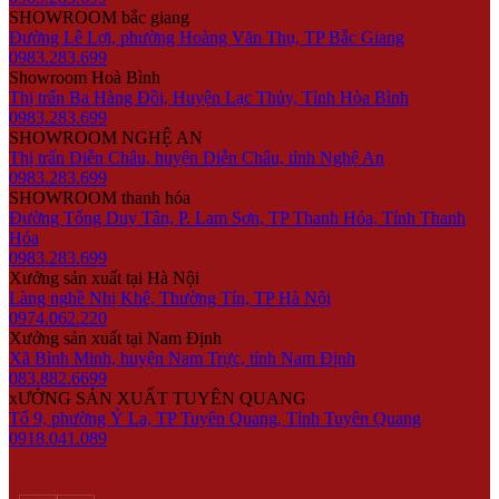
SHOWROOM bắc giang
Đường Lê Lợi, phường Hoàng Văn Thụ, TP Bắc Giang
0983.283.699
Showroom Hoà Bình
Thị trấn Ba Hàng Đồi, Huyện Lạc Thủy, Tỉnh Hòa Bình
0983.283.699
SHOWROOM NGHỆ AN
Thị trấn Diễn Châu, huyện Diễn Châu, tỉnh Nghệ An
0983.283.699
SHOWROOM thanh hóa
Đường Tống Duy Tân, P. Lam Sơn, TP Thanh Hóa, Tỉnh Thanh
Hóa
0983.283.699
Xưởng sản xuất tại Hà Nội
Làng nghề Nhị Khê, Thường Tín, TP Hà Nội
0974.062.220
Xưởng sản xuất tại Nam Định
Xã Bình Minh, huyện Nam Trực, tỉnh Nam Định
083.882.6699
xƯỞNG SẢN XUẤT TUYÊN QUANG
Tổ 9, phường Ỷ La, TP Tuyên Quang, Tỉnh Tuyên Quang
0918.041.089