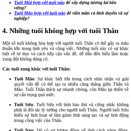
Tuổi Mùi hợp với tuổi nào
để xây dựng tương lai bền
vững?
Tuổi Mão hợp với tuổi nào
để viên mãn cả tình duyên và sự
nghiệp?
4. Những tuổi không hợp với tuổi Thân
Một số tuổi không hòa hợp với người tuổi Thân có thể gây ra mâu
thuẫn lớn trong tình yêu và công việc. Những tuổi này có sự khác
biệt về tư duy và cách tiếp cận vấn đề, dễ dẫn đến hiểu lầm hoặc
xung đột không đáng có.
Các tuổi xung khắc với tuổi Thân:
Tuổi Mão
: Sự khác biệt lớn trong cách nhìn nhận và giải
quyết vấn đề có thể tạo ra nhiều căng thẳng giữa Thân và
Mão. Tuổi Thân thích sự nhanh chóng, còn Mão lại thiên về
sự cẩn trọng quá mức.
Tuổi Sửu
: Tuổi Sửu với tính bảo thủ và cứng nhắc không
phải là đối tác lý tưởng cho người tuổi Thân. Người tuổi Sửu
thiếu sự linh hoạt sẽ làm giảm tính sáng tạo và sự linh động
trong công việc của Thân.
Tuổi Ngọ
: Dù có sự tương đồng về tính cách năng động,