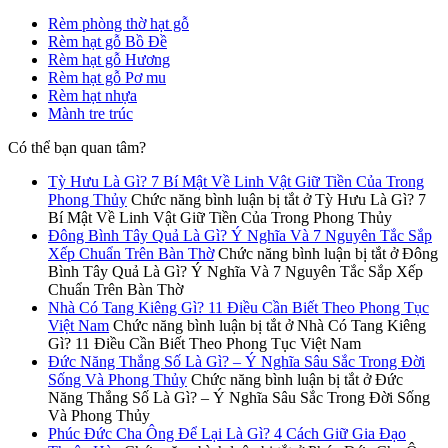
Rèm phòng thờ hạt gỗ
Rèm hạt gỗ Bồ Đề
Rèm hạt gỗ Hương
Rèm hạt gỗ Pơ mu
Rèm hạt nhựa
Mành tre trúc
Có thể bạn quan tâm?
Tỳ Hưu Là Gì? 7 Bí Mật Về Linh Vật Giữ Tiền Của Trong
Phong Thủy
Chức năng bình luận bị tắt
ở Tỳ Hưu Là Gì? 7
Bí Mật Về Linh Vật Giữ Tiền Của Trong Phong Thủy
Đông Bình Tây Quả Là Gì? Ý Nghĩa Và 7 Nguyên Tắc Sắp
Xếp Chuẩn Trên Bàn Thờ
Chức năng bình luận bị tắt
ở Đông
Bình Tây Quả Là Gì? Ý Nghĩa Và 7 Nguyên Tắc Sắp Xếp
Chuẩn Trên Bàn Thờ
Nhà Có Tang Kiêng Gì? 11 Điều Cần Biết Theo Phong Tục
Việt Nam
Chức năng bình luận bị tắt
ở Nhà Có Tang Kiêng
Gì? 11 Điều Cần Biết Theo Phong Tục Việt Nam
Đức Năng Thắng Số Là Gì? – Ý Nghĩa Sâu Sắc Trong Đời
Sống Và Phong Thủy
Chức năng bình luận bị tắt
ở Đức
Năng Thắng Số Là Gì? – Ý Nghĩa Sâu Sắc Trong Đời Sống
Và Phong Thủy
Phúc Đức Cha Ông Để Lại Là Gì? 4 Cách Giữ Gia Đạo