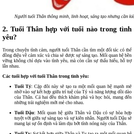
Người tuổi Thân thông minh, linh hoạt, sáng tạo nhưng cần ki
2. Tuổi Thân hợp với tuổi nào trong tình
yêu?
Trong chuyện tình cảm, người tuổi Thân cần tìm một đối tác có thể
đồng điệu về cảm xúc và chia sẻ được sự sáng tạo. Mối quan hệ bền
vững không chỉ dựa vào tình yêu, mà còn cần sự thấu hiểu, hỗ trợ
lẫn nhau.
Các tuổi hợp với tuổi Thân trong tình yêu:
Tuổi Tý
: Cặp đôi này sẽ tạo ra một mối quan hệ mạnh mẽ
nhờ vào sự kết hợp giữa trí tuệ của Tý và năng lượng dồi dào
của Thân. Cả hai đều thích khám phá và học hỏi, mang đến
những trải nghiệm mới mẻ cho nhau.
Tuổi Dậu
: Mối quan hệ giữa Thân và Dậu có sự hòa hợp
tuyệt vời giữa sự sáng tạo và sự kiên nhẫn. Người tuổi Dậu sẽ
mang lại sự ổn định và làm dịu bớt tính nóng nảy của Thân.
Tuổi Tỵ
: Sự kết hợp giữa Thân và Tỵ tạo ra một mối quan hệ