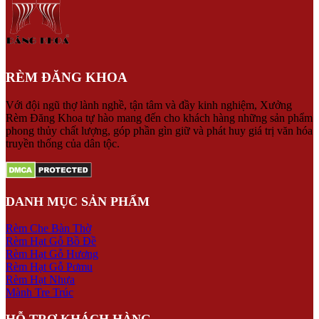
RÈM ĐĂNG KHOA
Với đội ngũ thợ lành nghề, tận tâm và đầy kinh nghiệm, Xưởng
Rèm Đăng Khoa tự hào mang đến cho khách hàng những sản phẩm
phong thủy chất lượng, góp phần gìn giữ và phát huy giá trị văn hóa
truyền thống của dân tộc.
DANH MỤC SẢN PHẨM
Rèm Che Bàn Thờ
Rèm Hạt Gỗ Bồ Đề
Rèm Hạt Gỗ Hương
Rèm Hạt Gỗ Pơmu
Rèm Hạt Nhựa
Mành Tre Trúc
HỖ TRỢ KHÁCH HÀNG