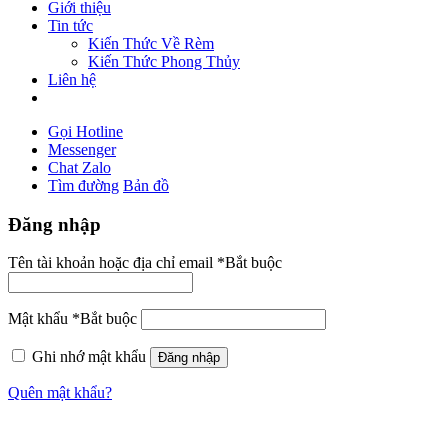
Giới thiệu
Tin tức
Kiến Thức Về Rèm
Kiến Thức Phong Thủy
Liên hệ
Gọi Hotline
Messenger
Chat Zalo
Tìm đường
Bản đồ
Đăng nhập
Tên tài khoản hoặc địa chỉ email
*
Bắt buộc
Mật khẩu
*
Bắt buộc
Ghi nhớ mật khẩu
Đăng nhập
Quên mật khẩu?