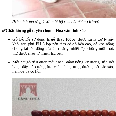
(Khách hàng ưng ý với mỗi bộ rèm của Đăng Khoa)
✅Chất lượng gỗ tuyển chọn – Hoa văn tinh xảo
Gỗ Bồ Đề sử dụng là
gỗ thật 100%
, được xử lý xử lý sấy
khô, sơn phủ PU 3 lớp nên rèm có độ bền cao, có khả năng
chống lại tác động của ánh nắng, nhiệt độ, chống mối mọt,
giữ được màu tự nhiên lâu bền.
Mỗi hạt gỗ đều được mài nhẵn, đánh bóng kỹ lưỡng, liên kết
bằng dây dù cường lực chắc chắn, từng đường nét sắc sảo,
hài hòa và có hồn.