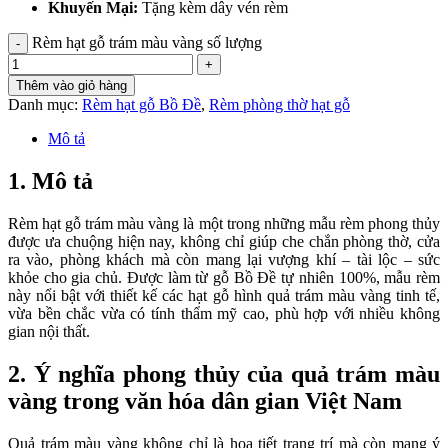
Khuyến Mại:
Tặng kèm dây vén rèm
Rèm hạt gỗ trám màu vàng số lượng
Thêm vào giỏ hàng
Danh mục:
Rèm hạt gỗ Bồ Đề
,
Rèm phòng thờ hạt gỗ
Mô tả
1. Mô tả
Rèm hạt gỗ trám màu vàng là một trong những mẫu rèm phong thủy
được ưa chuộng hiện nay, không chỉ giúp che chắn phòng thờ, cửa
ra vào, phòng khách mà còn mang lại vượng khí – tài lộc – sức
khỏe cho gia chủ. Được làm từ gỗ Bồ Đề tự nhiên 100%, mẫu rèm
này nổi bật với thiết kế các hạt gỗ hình quả trám màu vàng tinh tế,
vừa bền chắc vừa có tính thẩm mỹ cao, phù hợp với nhiều không
gian nội thất.
2. Ý nghĩa phong thủy của quả trám màu
vàng trong văn hóa dân gian Việt Nam
Quả trám màu vàng không chỉ là họa tiết trang trí mà còn mang ý