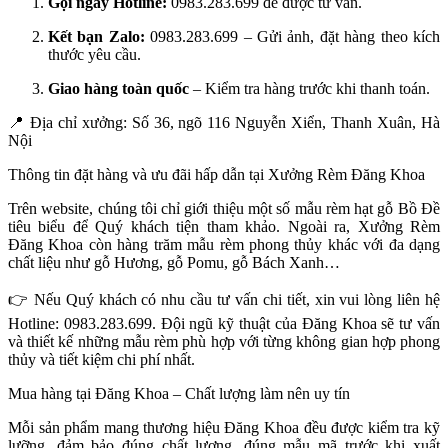
Gọi ngay Hotline:
0983.283.699 để được tư vấn.
Kết bạn Zalo:
0983.283.699 – Gửi ảnh, đặt hàng theo kích
thước yêu cầu.
Giao hàng toàn quốc
– Kiểm tra hàng trước khi thanh toán.
📍
Địa chỉ xưởng: Số 36, ngõ 116 Nguyễn Xiển, Thanh Xuân, Hà
Nội
Thông tin đặt hàng và ưu đãi hấp dẫn tại Xưởng Rèm Đăng Khoa
Trên website, chúng tôi chỉ giới thiệu một số mẫu rèm hạt gỗ Bồ Đề
tiêu biểu để Quý khách tiện tham khảo. Ngoài ra, Xưởng Rèm
Đăng Khoa còn hàng trăm mẫu rèm phong thủy khác với đa dạng
chất liệu như gỗ Hương, gỗ Pomu, gỗ Bách Xanh…
👉
Nếu Quý khách có nhu cầu tư vấn chi tiết, xin vui lòng liên hệ
Hotline: 0983.283.699. Đội ngũ kỹ thuật của Đăng Khoa sẽ tư vấn
và thiết kế những mẫu rèm phù hợp với từng không gian hợp phong
thủy và tiết kiệm chi phí nhất.
Mua hàng tại Đăng Khoa – Chất lượng làm nên uy tín
Mỗi sản phẩm mang thương hiệu Đăng Khoa đều được kiểm tra kỹ
lưỡng, đảm bảo đúng chất lượng, đúng mẫu mã trước khi xuất