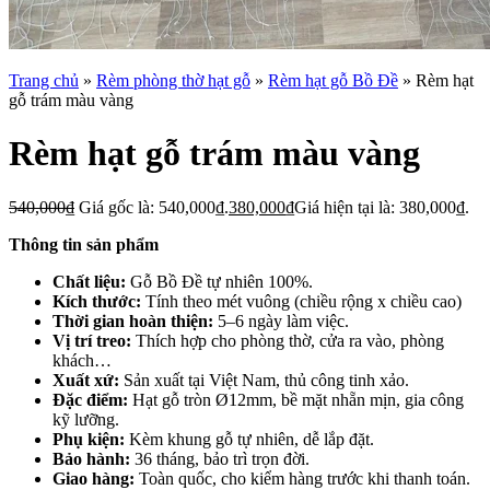
Trang chủ
»
Rèm phòng thờ hạt gỗ
»
Rèm hạt gỗ Bồ Đề
»
Rèm hạt
gỗ trám màu vàng
Rèm hạt gỗ trám màu vàng
540,000
₫
Giá gốc là: 540,000₫.
380,000
₫
Giá hiện tại là: 380,000₫.
Thông tin sản phẩm
Chất liệu:
Gỗ Bồ Đề tự nhiên 100%.
Kích thước:
Tính theo mét vuông (chiều rộng x chiều cao)
Thời gian hoàn thiện:
5–6 ngày làm việc.
Vị trí treo:
Thích hợp cho phòng thờ, cửa ra vào, phòng
khách…
Xuất xứ:
Sản xuất tại Việt Nam, thủ công tinh xảo.
Đặc điểm:
Hạt gỗ tròn Ø12mm, bề mặt nhẵn mịn, gia công
kỹ lưỡng.
Phụ kiện:
Kèm khung gỗ tự nhiên, dễ lắp đặt.
Bảo hành:
36 tháng, bảo trì trọn đời.
Giao hàng:
Toàn quốc, cho kiểm hàng trước khi thanh toán.