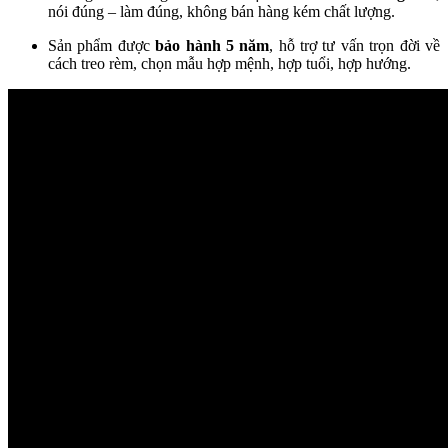
nói đúng – làm đúng, không bán hàng kém chất lượng.
Sản phẩm được
bảo hành 5 năm
, hỗ trợ tư vấn trọn đời về
cách treo rèm, chọn mẫu hợp mệnh, hợp tuổi, hợp hướng.