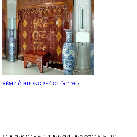
RÈM GỖ HƯƠNG PHÚC LỘC THỌ
1,200,000
₫
Giá gốc là: 1,200,000₫.
830,000
₫
Giá hiện tại là: