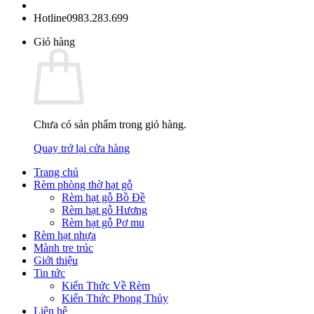
Hotline
0983.283.699
Giỏ hàng
Chưa có sản phẩm trong giỏ hàng.
Quay trở lại cửa hàng
Trang chủ
Rèm phòng thờ hạt gỗ
Rèm hạt gỗ Bồ Đề
Rèm hạt gỗ Hương
Rèm hạt gỗ Pơ mu
Rèm hạt nhựa
Mành tre trúc
Giới thiệu
Tin tức
Kiến Thức Về Rèm
Kiến Thức Phong Thủy
Liên hệ