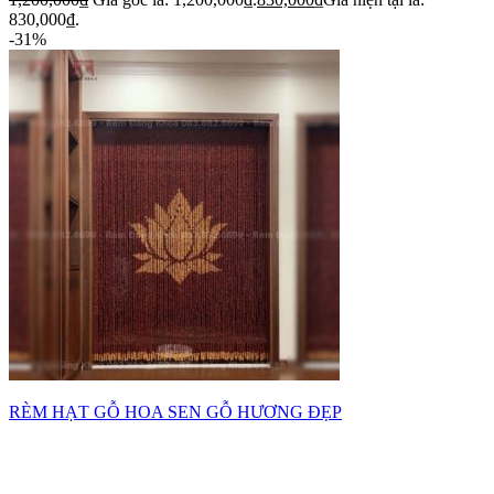
830,000₫.
-31%
RÈM HẠT GỖ HOA SEN GỖ HƯƠNG ĐẸP