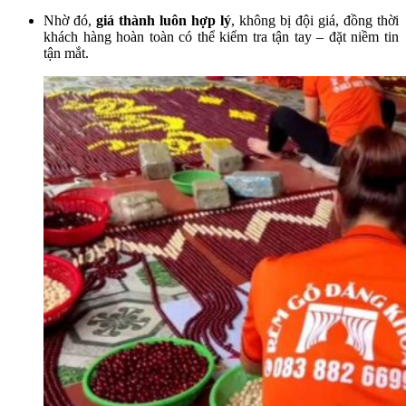
Nhờ đó,
giá thành luôn hợp lý
, không bị đội giá, đồng thời
khách hàng hoàn toàn có thể kiểm tra tận tay – đặt niềm tin
tận mắt.