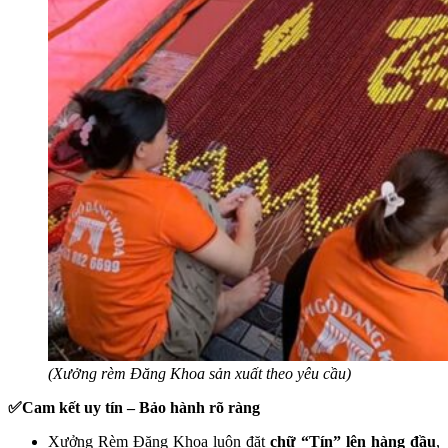
(Xưởng rèm Đăng Khoa sản xuất theo yêu cầu)
✅Cam kết uy tín – Bảo hành rõ ràng
Xưởng Rèm Đăng Khoa luôn đặt
chữ “Tín” lên hàng đầu
,