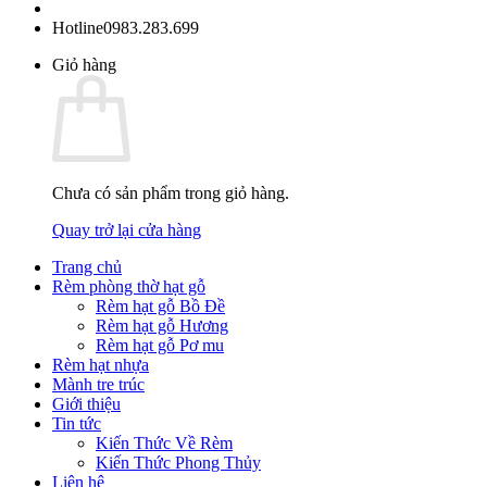
Hotline
0983.283.699
Giỏ hàng
Chưa có sản phẩm trong giỏ hàng.
Quay trở lại cửa hàng
Trang chủ
Rèm phòng thờ hạt gỗ
Rèm hạt gỗ Bồ Đề
Rèm hạt gỗ Hương
Rèm hạt gỗ Pơ mu
Rèm hạt nhựa
Mành tre trúc
Giới thiệu
Tin tức
Kiến Thức Về Rèm
Kiến Thức Phong Thủy
Liên hệ