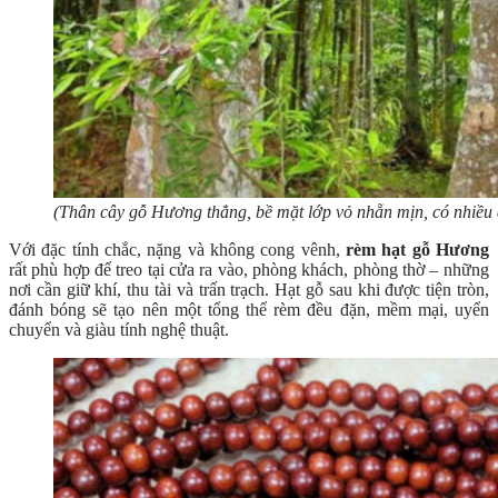
(Thân cây gỗ Hương thẳng, bề mặt lớp vỏ nhẵn mịn, có nhiề
Với đặc tính chắc, nặng và không cong vênh,
rèm hạt gỗ Hương
rất phù hợp để treo tại cửa ra vào, phòng khách, phòng thờ – những
nơi cần giữ khí, thu tài và trấn trạch. Hạt gỗ sau khi được tiện tròn,
đánh bóng sẽ tạo nên một tổng thể rèm đều đặn, mềm mại, uyển
chuyển và giàu tính nghệ thuật.