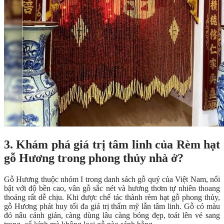
3
.
Khám phá giá trị tâm linh của Rèm hạt
gỗ Hương trong phong thủy nhà ở?
Gỗ Hương thuộc nhóm I trong danh sách gỗ quý của Việt Nam, nổi
bật với độ bền cao, vân gỗ sắc nét và hương thơm tự nhiên thoang
thoảng rất dễ chịu. Khi được chế tác thành rèm hạt gỗ phong thủy,
gỗ Hương phát huy tối đa giá trị thẩm mỹ lẫn tâm linh. Gỗ có màu
đỏ nâu cánh gián, càng dùng lâu càng bóng đẹp, toát lên vẻ sang