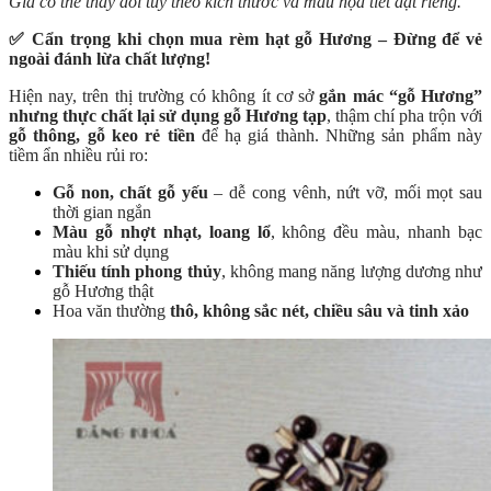
Giá có thể thay đổi tùy theo kích thước và mẫu họa tiết đặt riêng.
✅ Cẩn trọng khi chọn mua rèm hạt gỗ Hương – Đừng để vẻ
ngoài đánh lừa chất lượng!
Hiện nay, trên thị trường có không ít cơ sở
gắn mác “gỗ Hương”
nhưng thực chất lại sử dụng gỗ Hương tạp
,
thậm chí pha trộn với
gỗ thông, gỗ keo rẻ tiền
để hạ giá thành. Những sản phẩm này
tiềm ẩn nhiều rủi ro:
Gỗ non, chất gỗ yếu
–
dễ cong vênh, nứt vỡ, mối mọt sau
thời gian ngắn
Màu gỗ nhợt nhạt, loang lổ
, không đều màu, nhanh bạc
màu khi sử dụng
Thiếu tính phong thủy
, không mang năng lượng dương như
gỗ Hương thật
Hoa văn thường
thô, không sắc nét, chiều sâu và tinh xảo