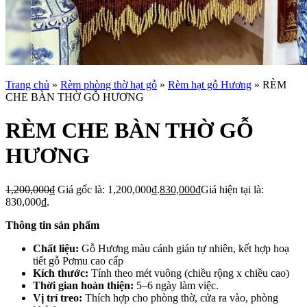
Trang chủ
»
Rèm phòng thờ hạt gỗ
»
Rèm hạt gỗ Hương
»
RÈM
CHE BÀN THỜ GỖ HƯƠNG
RÈM CHE BÀN THỜ GỖ
HƯƠNG
1,200,000
₫
Giá gốc là: 1,200,000₫.
830,000
₫
Giá hiện tại là:
830,000₫.
Thông tin sản phẩm
Chất liệu:
Gỗ Hương màu cánh gián tự nhiên, kết hợp hoạ
tiết gỗ Pơmu cao cấp
Kích thước:
Tính theo mét vuông (chiều rộng x chiều cao)
Thời gian hoàn thiện:
5–6 ngày làm việc.
Vị trí treo:
Thích hợp cho phòng thờ, cửa ra vào, phòng