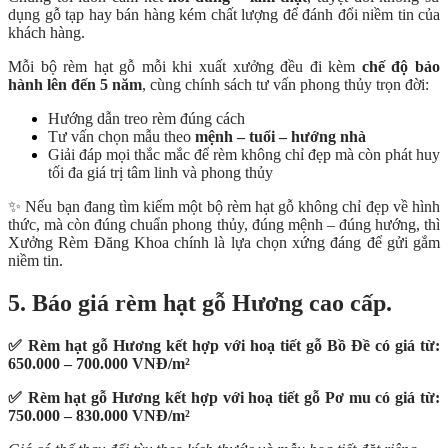
dụng gỗ tạp hay bán hàng kém chất lượng để đánh đổi niềm tin của
khách hàng.
Mỗi bộ rèm hạt gỗ mỗi khi xuất xưởng đều đi kèm
chế độ bảo
hành lên đến 5 năm
, cùng chính sách tư vấn phong thủy trọn đời:
Hướng dẫn treo rèm đúng cách
Tư vấn chọn mẫu theo
mệnh – tuổi – hướng nhà
Giải đáp mọi thắc mắc để rèm không chỉ đẹp mà còn phát huy
tối đa giá trị tâm linh và phong thủy
✨ Nếu bạn đang tìm kiếm một bộ rèm hạt gỗ không chỉ đẹp về hình
thức, mà còn đúng chuẩn phong thủy, đúng mệnh – đúng hướng, thì
Xưởng Rèm Đăng Khoa chính là lựa chọn xứng đáng để gửi gắm
niềm tin.
5. Báo giá rèm hạt gỗ Hương cao cấp.
✅ Rèm hạt gỗ Hương kết hợp với hoạ tiết gỗ Bồ Đề có giá từ:
650.000 – 700.000 VNĐ/m²
✅ Rèm hạt gỗ Hương kết hợp với hoạ tiết gỗ Pơ mu có giá từ:
750.000 – 830.000 VNĐ/m²