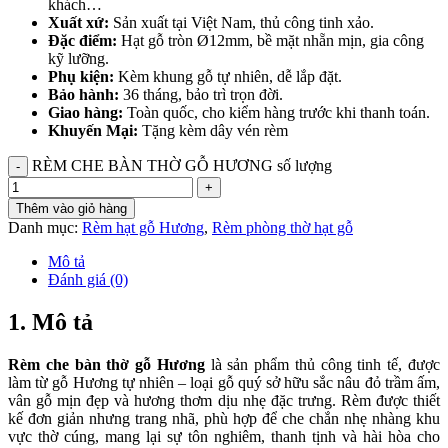
khách…
Xuất xứ:
Sản xuất tại Việt Nam, thủ công tinh xảo.
Đặc điểm:
Hạt gỗ tròn Ø12mm, bề mặt nhẵn mịn, gia công
kỹ lưỡng.
Phụ kiện:
Kèm khung gỗ tự nhiên, dễ lắp đặt.
Bảo hành:
36 tháng, bảo trì trọn đời.
Giao hàng:
Toàn quốc, cho kiểm hàng trước khi thanh toán.
Khuyến Mại:
Tặng kèm dây vén rèm
RÈM CHE BÀN THỜ GỖ HƯƠNG số lượng
Thêm vào giỏ hàng
Danh mục:
Rèm hạt gỗ Hương
,
Rèm phòng thờ hạt gỗ
Mô tả
Đánh giá (0)
1. Mô tả
Rèm che bàn thờ gỗ Hương
là sản phẩm thủ công tinh tế, được
làm từ gỗ Hương tự nhiên – loại gỗ quý sở hữu sắc nâu đỏ trầm ấm,
vân gỗ mịn đẹp và hương thơm dịu nhẹ đặc trưng. Rèm được thiết
kế đơn giản nhưng trang nhã, phù hợp để che chắn nhẹ nhàng khu
vực thờ cúng, mang lại sự tôn nghiêm, thanh tịnh và hài hòa cho