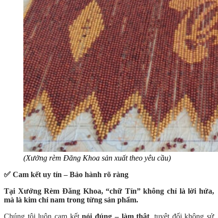
(Xưởng rèm Đăng Khoa sản xuất theo yêu cầu)
✅ Cam kết uy tín – Bảo hành rõ ràng
Tại Xưởng Rèm Đăng Khoa, “chữ Tín” không chỉ là lời hứa,
mà là kim chỉ nam trong từng sản phẩm.
Chúng tôi luôn cam kết
nói đúng – làm thật
, tuyệt đối không sử