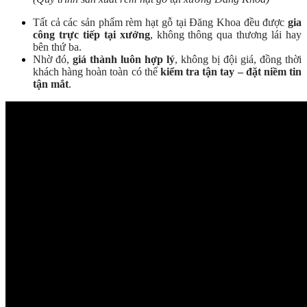
Tất cả các sản phẩm rèm hạt gỗ tại Đăng Khoa đều được
gia
công trực tiếp tại xưởng
, không thông qua thương lái hay
bên thứ ba.
Nhờ đó,
giá thành luôn hợp lý
, không bị đội giá, đồng thời
khách hàng hoàn toàn có thể
kiểm tra tận tay – đặt niềm tin
tận mắt
.