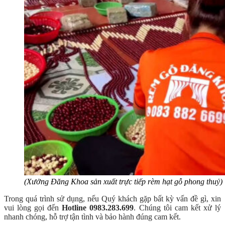
(Xưởng Đăng Khoa sản xuất trực tiếp rèm hạt gỗ phong thuỷ)
Trong quá trình sử dụng, nếu Quý khách gặp bất kỳ vấn đề gì, xin
vui lòng gọi đến
Hotline 0983.283.699
. Chúng tôi cam kết xử lý
nhanh chóng, hỗ trợ tận tình và bảo hành đúng cam kết.