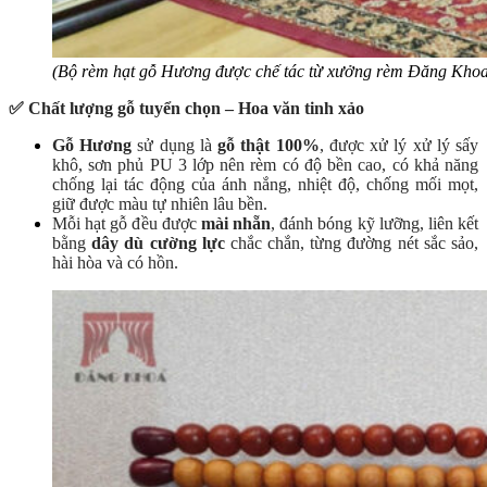
(Bộ rèm hạt gỗ Hương được chế tác từ xưởng rèm Đăng Khoa
✅ Chất lượng gỗ tuyển chọn – Hoa văn tinh xảo
Gỗ Hương
sử dụng là
gỗ thật 100%
,
được xử lý xử lý sấy
khô, sơn phủ PU 3 lớp nên rèm có độ bền cao, có khả năng
chống lại tác động của ánh nắng, nhiệt độ, chống mối mọt,
giữ được màu tự nhiên lâu bền.
Mỗi hạt gỗ đều được
mài nhẵn
,
đánh bóng kỹ lưỡng, liên kết
bằng
dây dù cường lực
chắc chắn, từng đường nét sắc sảo,
hài hòa và có hồn.