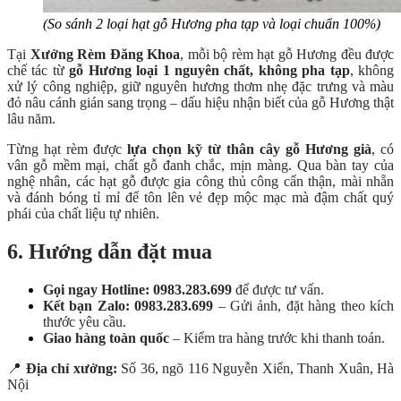
(So sánh 2 loại hạt gỗ Hương pha tạp và loại chuẩn 100%)
Tại
Xưởng Rèm Đăng Khoa
, mỗi bộ rèm hạt gỗ Hương đều được
chế tác từ
gỗ Hương loại 1 nguyên chất, không pha tạp
, không
xử lý công nghiệp, giữ nguyên hương thơm nhẹ đặc trưng và màu
đỏ nâu cánh gián sang trọng – dấu hiệu nhận biết của gỗ Hương thật
lâu năm.
Từng hạt rèm được
lựa chọn kỹ từ thân cây gỗ Hương già
, có
vân gỗ mềm mại, chất gỗ đanh chắc, mịn màng. Qua bàn tay của
nghệ nhân, các hạt gỗ được gia công thủ công cẩn thận, mài nhẵn
và đánh bóng tỉ mỉ để tôn lên vẻ đẹp mộc mạc mà đậm chất quý
phái của chất liệu tự nhiên.
6. Hướng dẫn đặt mua
Gọi ngay Hotline: 0983.283.699
để được tư vấn.
Kết bạn Zalo: 0983.283.699
– Gửi ảnh, đặt hàng theo kích
thước yêu cầu.
Giao hàng toàn quốc
– Kiểm tra hàng trước khi thanh toán.
📍
Địa chỉ xưởng:
Số 36, ngõ 116 Nguyễn Xiển, Thanh Xuân, Hà
Nội