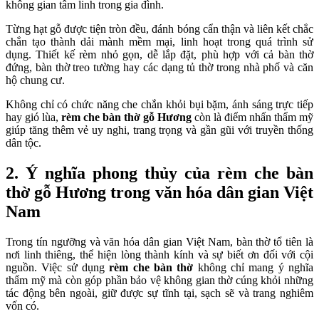
không gian tâm linh trong gia đình.
Từng hạt gỗ được tiện tròn đều, đánh bóng cẩn thận và liên kết chắc
chắn tạo thành dải mành mềm mại, linh hoạt trong quá trình sử
dụng. Thiết kế rèm nhỏ gọn, dễ lắp đặt, phù hợp với cả bàn thờ
đứng, bàn thờ treo tường hay các dạng tủ thờ trong nhà phố và căn
hộ chung cư.
Không chỉ có chức năng che chắn khỏi bụi bặm, ánh sáng trực tiếp
hay gió lùa,
rèm che bàn thờ gỗ Hương
còn là điểm nhấn thẩm mỹ
giúp tăng thêm vẻ uy nghi, trang trọng và gần gũi với truyền thống
dân tộc.
2. Ý nghĩa phong thủy của rèm che bàn
thờ gỗ Hương trong văn hóa dân gian Việt
Nam
Trong tín ngưỡng và văn hóa dân gian Việt Nam, bàn thờ tổ tiên là
nơi linh thiêng, thể hiện lòng thành kính và sự biết ơn đối với cội
nguồn. Việc sử dụng
rèm che bàn thờ
không chỉ mang ý nghĩa
thẩm mỹ mà còn góp phần bảo vệ không gian thờ cúng khỏi những
tác động bên ngoài, giữ được sự tĩnh tại, sạch sẽ và trang nghiêm
vốn có.