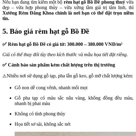
Nếu bạn đang tìm kiếm một bộ
rèm hạt gỗ Bồ Đề phong thuỷ
vừa
đẹp – vừa hợp phong thủy – vừa xứng tầm giá trị tâm linh, thì
Xưởng Rèm Đăng Khoa chính là nơi bạn có thể đặt trọn niềm
tin.
5. Báo giá rèm hạt gỗ Bồ Đề
✅ Rèm hạt gỗ Bồ Đề có giá từ: 300.000 – 380.000 VNĐ/m²
Giá có thể thay đổi tùy theo kích thước và mẫu họa tiết đặt riêng.
✅ Cảnh báo sản phẩm kém chất lượng trên thị trường
Nhiều nơi sử dụng gỗ tạp, pha lẫn gỗ keo, gỗ mỡ chất lượng kém:
⚠️
Gỗ non dễ cong vênh, nhanh mối mọt
Gỗ pha tạp có màu sắc nâu vàng, không đồng đều màu,
nhanh bị phai màu
Không có tính phong thủy
Họa tiết sơ sài, không sắc nét