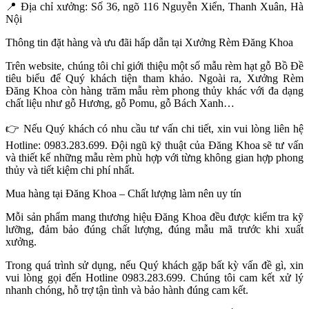
📍
Địa chỉ xưởng: Số 36, ngõ 116 Nguyễn Xiển, Thanh Xuân, Hà
Nội
Thông tin đặt hàng và ưu đãi hấp dẫn tại Xưởng Rèm Đăng Khoa
Trên website, chúng tôi chỉ giới thiệu một số mẫu rèm hạt gỗ Bồ Đề
tiêu biểu để Quý khách tiện tham khảo. Ngoài ra, Xưởng Rèm
Đăng Khoa còn hàng trăm mẫu rèm phong thủy khác với đa dạng
chất liệu như gỗ Hương, gỗ Pomu, gỗ Bách Xanh…
👉
Nếu Quý khách có nhu cầu tư vấn chi tiết, xin vui lòng liên hệ
Hotline: 0983.283.699. Đội ngũ kỹ thuật của Đăng Khoa sẽ tư vấn
và thiết kế những mẫu rèm phù hợp với từng không gian hợp phong
thủy và tiết kiệm chi phí nhất.
Mua hàng tại Đăng Khoa – Chất lượng làm nên uy tín
Mỗi sản phẩm mang thương hiệu Đăng Khoa đều được kiểm tra kỹ
lưỡng, đảm bảo đúng chất lượng, đúng mẫu mã trước khi xuất
xưởng.
Trong quá trình sử dụng, nếu Quý khách gặp bất kỳ vấn đề gì, xin
vui lòng gọi đến Hotline 0983.283.699. Chúng tôi cam kết xử lý
nhanh chóng, hỗ trợ tận tình và bảo hành đúng cam kết.