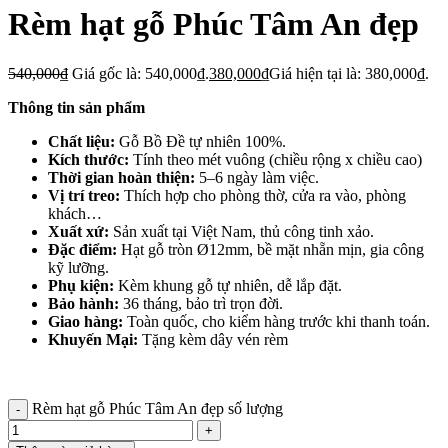
Rèm hạt gỗ Phúc Tâm An đẹp
540,000
₫
Giá gốc là: 540,000₫.
380,000
₫
Giá hiện tại là: 380,000₫.
Thông tin sản phẩm
Chất liệu:
Gỗ Bồ Đề tự nhiên 100%.
Kích thước:
Tính theo mét vuông (chiều rộng x chiều cao)
Thời gian hoàn thiện:
5–6 ngày làm việc.
Vị trí treo:
Thích hợp cho phòng thờ, cửa ra vào, phòng
khách…
Xuất xứ:
Sản xuất tại Việt Nam, thủ công tinh xảo.
Đặc điểm:
Hạt gỗ tròn Ø12mm, bề mặt nhẵn mịn, gia công
kỹ lưỡng.
Phụ kiện:
Kèm khung gỗ tự nhiên, dễ lắp đặt.
Bảo hành:
36 tháng, bảo trì trọn đời.
Giao hàng:
Toàn quốc, cho kiểm hàng trước khi thanh toán.
Khuyến Mại:
Tặng kèm dây vén rèm
Rèm hạt gỗ Phúc Tâm An đẹp số lượng