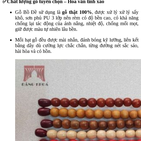
✅Chất lượng gỗ tuyển chọn – Hoa văn tinh xảo
Gỗ Bồ Đề sử dụng là
gỗ thật 100%
, được xử lý xử lý sấy
khô, sơn phủ PU 3 lớp nên rèm có độ bền cao, có khả năng
chống lại tác động của ánh nắng, nhiệt độ, chống mối mọt,
giữ được màu tự nhiên lâu bền.
Mỗi hạt gỗ đều được mài nhẵn, đánh bóng kỹ lưỡng, liên kết
bằng dây dù cường lực chắc chắn, từng đường nét sắc sảo,
hài hòa và có hồn.