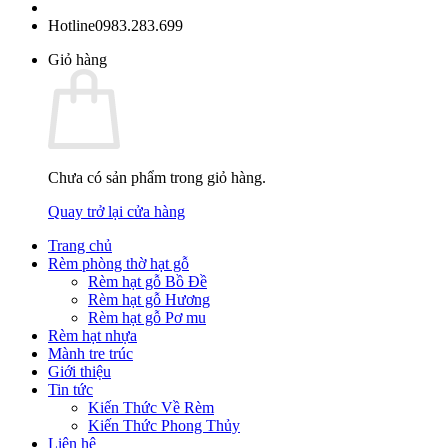
Hotline
0983.283.699
Giỏ hàng
Chưa có sản phẩm trong giỏ hàng.
Quay trở lại cửa hàng
Trang chủ
Rèm phòng thờ hạt gỗ
Rèm hạt gỗ Bồ Đề
Rèm hạt gỗ Hương
Rèm hạt gỗ Pơ mu
Rèm hạt nhựa
Mành tre trúc
Giới thiệu
Tin tức
Kiến Thức Về Rèm
Kiến Thức Phong Thủy
Liên hệ