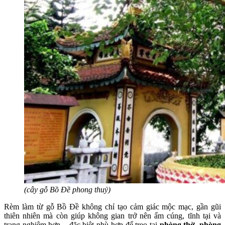
(cây gỗ Bồ Đề phong thuỷ)
Rèm làm từ gỗ Bồ Đề không chỉ tạo cảm giác mộc mạc, gần gũi
thiên nhiên mà còn giúp không gian trở nên ấm cúng, tĩnh tại và
trang nghiêm hơn – đặc biệt phù hợp để treo tại
phòng thờ, phòng