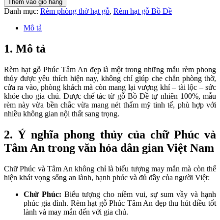
Thêm vào giỏ hàng
Danh mục:
Rèm phòng thờ hạt gỗ
,
Rèm hạt gỗ Bồ Đề
Mô tả
1. Mô tả
Rèm hạt gỗ Phúc Tâm An đẹp là một trong những mẫu rèm phong
thủy được yêu thích hiện nay, không chỉ giúp che chắn phòng thờ,
cửa ra vào, phòng khách mà còn mang lại vượng khí – tài lộc – sức
khỏe cho gia chủ. Được chế tác từ gỗ Bồ Đề tự nhiên 100%, mẫu
rèm này vừa bền chắc vừa mang nét thẩm mỹ tinh tế, phù hợp với
nhiều không gian nội thất sang trọng.
2. Ý nghĩa phong thủy của chữ Phúc và
Tâm An trong văn hóa dân gian Việt Nam
Chữ Phúc và Tâm An không chỉ là biểu tượng may mắn mà còn thể
hiện khát vọng sống an lành, hạnh phúc và đủ đầy của người Việt:
Chữ Phúc:
Biểu tượng cho niềm vui, sự sum vầy và hạnh
phúc gia đình. Rèm hạt gỗ Phúc Tâm An đẹp thu hút điều tốt
lành và may mắn đến với gia chủ.