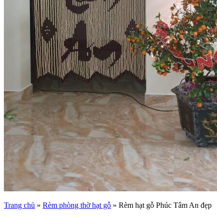
Trang chủ
»
Rèm phòng thờ hạt gỗ
»
Rèm hạt gỗ Phúc Tâm An đẹp