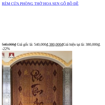
RÈM CỬA PHÒNG THỜ HOA SEN GỖ BỒ ĐỀ
540,000
₫
Giá gốc là: 540,000₫.
380,000
₫
Giá hiện tại là: 380,000₫.
-22%