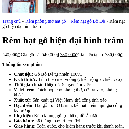
Trang chủ
»
Rèm phòng thờ hạt gỗ
»
Rèm hạt gỗ Bồ Đề
»
Rèm hạt
gỗ hiện đại hình trám
Rèm hạt gỗ hiện đại hình trám
540,000
₫
Giá gốc là: 540,000₫.
380,000
₫
Giá hiện tại là: 380,000₫.
Thông tin sản phẩm
Chất liệu:
Gỗ Bồ Đề tự nhiên 100%.
Kích thước:
Tính theo mét vuông (chiều rộng x chiều cao)
Thời gian hoàn thiện:
5–6 ngày làm việc.
Vị trí treo:
Thích hợp cho phòng thờ, cửa ra vào, phòng
khách…
Xuất xứ:
Sản xuất tại Việt Nam, thủ công tinh xảo.
Đặc điểm:
Hạt gỗ tròn Ø12mm, bề mặt nhẵn mịn, gia công
kỹ lưỡng.
Phụ kiện:
Kèm khung gỗ tự nhiên, dễ lắp đặt.
Bảo hành:
36 tháng, bảo trì trọn đời.
Giao hàng:
Toàn quốc, cho kiểm hàng trước khi thanh toán.