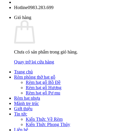
Hotline
0983.283.699
Giỏ hàng
Chưa có sản phẩm trong giỏ hàng.
Quay trở lại cửa hàng
Trang chủ
Rèm phòng thờ hạt gỗ
Rèm hạt gỗ Bồ Đề
Rèm hạt gỗ Hương
Rèm hạt gỗ Pơ mu
Rèm hạt nhựa
Mành tre trúc
Giới thiệu
Tin tức
Kiến Thức Về Rèm
Kiến Thức Phong Thủy
Liên hệ