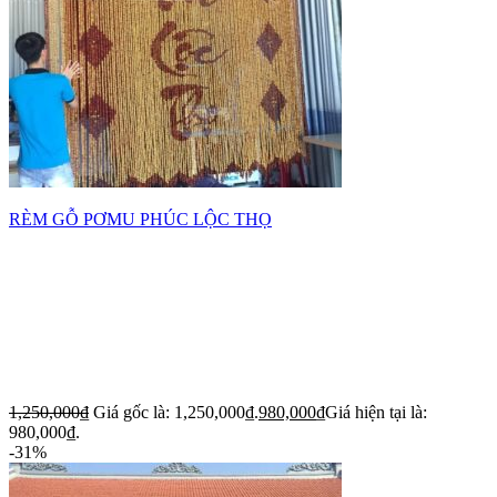
RÈM GỖ PƠMU PHÚC LỘC THỌ
1,250,000
₫
Giá gốc là: 1,250,000₫.
980,000
₫
Giá hiện tại là:
980,000₫.
-31%