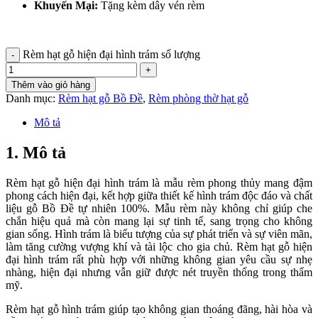
Khuyến Mại:
Tặng kèm dây vén rèm
Rèm hạt gỗ hiện đại hình trám số lượng
Thêm vào giỏ hàng
Danh mục:
Rèm hạt gỗ Bồ Đề
,
Rèm phòng thờ hạt gỗ
Mô tả
1. Mô tả
Rèm hạt gỗ hiện đại hình trám là mẫu rèm phong thủy mang đậm
phong cách hiện đại, kết hợp giữa thiết kế hình trám độc đáo và chất
liệu gỗ Bồ Đề tự nhiên 100%. Mẫu rèm này không chỉ giúp che
chắn hiệu quả mà còn mang lại sự tinh tế, sang trọng cho không
gian sống. Hình trám là biểu tượng của sự phát triển và sự viên mãn,
làm tăng cường vượng khí và tài lộc cho gia chủ. Rèm hạt gỗ hiện
đại hình trám rất phù hợp với những không gian yêu cầu sự nhẹ
nhàng, hiện đại nhưng vẫn giữ được nét truyền thống trong thẩm
mỹ.
Rèm hạt gỗ hình trám giúp tạo không gian thoáng đãng, hài hòa và