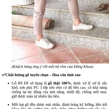
(Khách hàng ưng ý với mỗi bộ rèm của Đăng Khoa)
✅Chất lượng gỗ tuyển chọn – Hoa văn tinh xảo
Gỗ Bồ Đề sử dụng là
gỗ thật 100%
, được xử lý xử lý sấy
khô, sơn phủ PU 3 lớp nên rèm có độ bền cao, có khả năng
chống lại tác động của ánh nắng, nhiệt độ, chống mối mọt,
giữ được màu tự nhiên lâu bền.
Mỗi hạt gỗ đều được mài nhẵn, đánh bóng kỹ lưỡng, liên kết
bằng dây dù cường lực chắc chắn, từng đường nét sắc sảo,