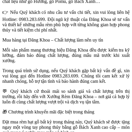
chất liệu như gỗ Hương, gỗ Pomu, gỗ Bách Xanh…
👉
Nếu Quý khách có nhu cầu tư vấn chi tiết, xin vui lòng liên hệ
Hotline: 0983.283.699. Đội ngũ kỹ thuật của Đăng Khoa sẽ tư vấn
và thiết kế những mẫu rèm phù hợp với từng không gian hợp phong
thủy và tiết kiệm chi phí nhất.
Mua hàng tại Đăng Khoa – Chất lượng làm nên uy tín
Mỗi sản phẩm mang thương hiệu Đăng Khoa đều được kiểm tra kỹ
lưỡng, đảm bảo đúng chất lượng, đúng mẫu mã trước khi xuất
xưởng.
Trong quá trình sử dụng, nếu Quý khách gặp bất kỳ vấn đề gì, xin
vui lòng gọi đến Hotline 0983.283.699. Chúng tôi cam kết xử lý
nhanh chóng, hỗ trợ tận tình và bảo hành đúng cam kết.
💬
Quý khách cứ thoải mái so sánh giá và chất lượng trên thị
trường, rồi hãy đến với Xưởng Rèm Đăng Khoa – nơi giá cả hợp lý
luôn đi cùng chất lượng vượt trội và dịch vụ tận tâm.
🎁
Chương trình khuyến mãi đặc biệt trong tháng
Đặt mua rèm hạt gỗ bất kỳ trong tháng này, Quý khách sẽ được tặng
ngay một vòng tay phong thủy bằng gỗ Bách Xanh cao cấp – món