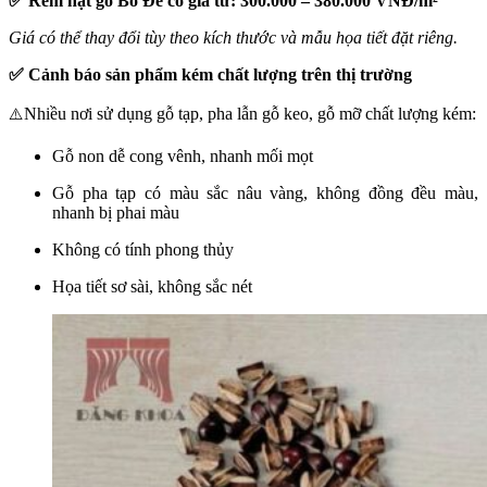
✅ Rèm hạt gỗ Bồ Đề có giá từ: 300.000 – 380.000 VNĐ/m²
Giá có thể thay đổi tùy theo kích thước và mẫu họa tiết đặt riêng.
✅ Cảnh báo sản phẩm kém chất lượng trên thị trường
Nhiều nơi sử dụng gỗ tạp, pha lẫn gỗ keo, gỗ mỡ chất lượng kém:
⚠️
Gỗ non dễ cong vênh, nhanh mối mọt
Gỗ pha tạp có màu sắc nâu vàng, không đồng đều màu,
nhanh bị phai màu
Không có tính phong thủy
Họa tiết sơ sài, không sắc nét