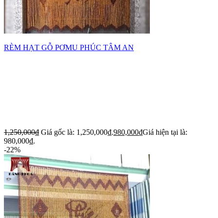
RÈM HẠT GỖ PƠMU PHÚC TÂM AN
1,250,000
₫
Giá gốc là: 1,250,000₫.
980,000
₫
Giá hiện tại là:
980,000₫.
-22%