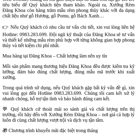
tiêu biểu để Quý khách tiện tham khảo. Ngoài ra, Xưởng Rèm
Đăng Khoa còn hàng trăm mẫu rèm phong thủy khác với đa dạng
chất liệu như gỗ Hương, gỗ Pomu, gỗ Bách Xanh…
👉
Nếu Quý khách có nhu cầu tư vấn chi tiết, xin vui lòng liên hệ
Hotline: 0983.283.699. Đội ngũ kỹ thuật của Đăng Khoa sẽ tư vấn
và thiết kế những mẫu rèm phù hợp với từng không gian hợp phong
thủy và tiết kiệm chi phí nhất.
Mua hàng tại Đăng Khoa – Chất lượng làm nên uy tín
Mỗi sản phẩm mang thương hiệu Đăng Khoa đều được kiểm tra kỹ
lưỡng, đảm bảo đúng chất lượng, đúng mẫu mã trước khi xuất
xưởng.
Trong quá trình sử dụng, nếu Quý khách gặp bất kỳ vấn đề gì, xin
vui lòng gọi đến Hotline 0983.283.699. Chúng tôi cam kết xử lý
nhanh chóng, hỗ trợ tận tình và bảo hành đúng cam kết.
💬
Quý khách cứ thoải mái so sánh giá và chất lượng trên thị
trường, rồi hãy đến với Xưởng Rèm Đăng Khoa – nơi giá cả hợp lý
luôn đi cùng chất lượng vượt trội và dịch vụ tận tâm.
🎁
Chương trình khuyến mãi đặc biệt trong tháng