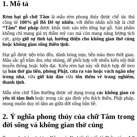
1. Mô tả
Rèm hạt gỗ chữ Tâm
là mẫu rèm phong thủy được chế tác thủ
công từ
100% gỗ Bồ Đề tự nhiên
, với điểm nhấn nổi bật là chữ
“Tâm” thư pháp
được khắc tinh xảo trên từng hạt gỗ. Sản phẩm
không chỉ mang giá trị thẩm mỹ cao mà còn mang năng lượng tích
cực, giúp
giữ sự tĩnh tại, hướng thiện cho không gian thờ cúng
hoặc không gian sống thiền tịnh
.
Hạt gỗ được tiện tròn đều, đánh bóng mịn, bền màu theo thời gian.
Màu sắc gỗ trầm ấm, nhẹ nhàng, dễ phối hợp với nhiều kiểu nội thất
truyền thống hoặc hiện đại. Kiểu rèm hạt này rất thích hợp để treo
tại
bàn thờ gia tiên, phòng Phật, cửa ra vào hoặc vách ngăn nhẹ
trong nhà
, vừa
giữ kín đáo
vừa
tôn thêm vẻ trang nghiêm,
thanh tịnh
.
Mẫu rèm chữ Tâm thường được sử dụng trong
các không gian có
yếu tố tâm linh
hoặc trong các gia đình yêu thích thiền, Phật pháp,
mong muốn duy trì tâm an giữa đời sống bộn bề.
2. Ý nghĩa phong thủy của chữ Tâm trong
đời sống và không gian thờ cúng