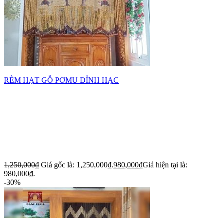
RÈM HẠT GỖ PƠMU ĐỈNH HẠC
1,250,000
₫
Giá gốc là: 1,250,000₫.
980,000
₫
Giá hiện tại là:
980,000₫.
-30%