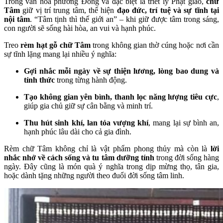
Trong văn hóa phương Đông và đặc biệt là triết lý Phật giáo,
chữ
Tâm
giữ vị trí trung tâm, thể hiện
đạo đức, trí tuệ và sự tĩnh tại
nội tâm
. “Tâm tịnh thì thế giới an” – khi giữ được tâm trong sáng,
con người sẽ sống hài hòa, an vui và hạnh phúc.
Treo
rèm hạt gỗ chữ Tâm
trong không gian thờ cúng hoặc nơi cần
sự tĩnh lặng mang lại nhiều ý nghĩa:
Gợi nhắc mỗi ngày về sự thiện lương, lòng bao dung và
tỉnh thức
trong từng hành động.
Tạo không gian yên bình, thanh lọc năng lượng tiêu cực
,
giúp gia chủ giữ sự cân bằng và minh trí.
Thu hút sinh khí, lan tỏa vượng khí
, mang lại sự bình an,
hạnh phúc lâu dài cho cả gia đình.
Rèm chữ Tâm không chỉ là vật phẩm phong thủy mà còn là
lời
nhắc nhở về cách sống và tu tâm dưỡng tính
trong đời sống hàng
ngày. Đây cũng là món quà ý nghĩa trong dịp mừng thọ, tân gia,
hoặc dành tặng những người theo đuổi đời sống tâm linh.