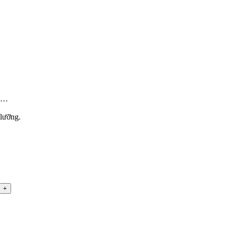
ch…
lưỡng.