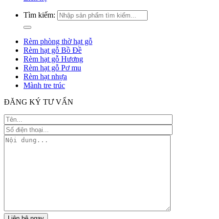
Tìm kiếm:
Rèm phòng thờ hạt gỗ
Rèm hạt gỗ Bồ Đề
Rèm hạt gỗ Hương
Rèm hạt gỗ Pơ mu
Rèm hạt nhựa
Mành tre trúc
ĐĂNG KÝ TƯ VẤN