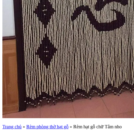
Trang chủ
»
Rèm phòng thờ hạt gỗ
»
Rèm hạt gỗ chữ Tâm nho