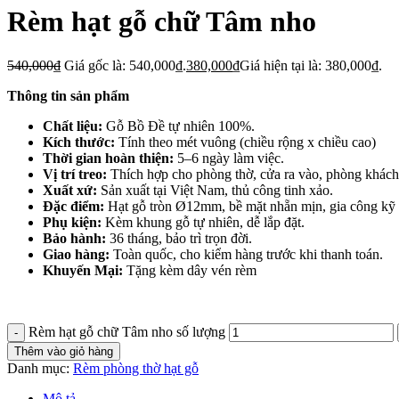
Rèm hạt gỗ chữ Tâm nho
540,000
₫
Giá gốc là: 540,000₫.
380,000
₫
Giá hiện tại là: 380,000₫.
Thông tin sản phẩm
Chất liệu:
Gỗ Bồ Đề tự nhiên 100%.
Kích thước:
Tính theo mét vuông (chiều rộng x chiều cao)
Thời gian hoàn thiện:
5–6 ngày làm việc.
Vị trí treo:
Thích hợp cho phòng thờ, cửa ra vào, phòng khá
Xuất xứ:
Sản xuất tại Việt Nam, thủ công tinh xảo.
Đặc điểm:
Hạt gỗ tròn Ø12mm, bề mặt nhẵn mịn, gia công kỹ 
Phụ kiện:
Kèm khung gỗ tự nhiên, dễ lắp đặt.
Bảo hành:
36 tháng, bảo trì trọn đời.
Giao hàng:
Toàn quốc, cho kiểm hàng trước khi thanh toán.
Khuyến Mại:
Tặng kèm dây vén rèm
Rèm hạt gỗ chữ Tâm nho số lượng
Thêm vào giỏ hàng
Danh mục:
Rèm phòng thờ hạt gỗ
Mô tả