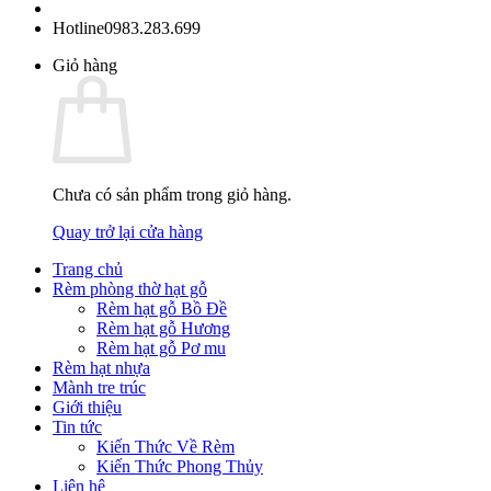
Hotline
0983.283.699
Giỏ hàng
Chưa có sản phẩm trong giỏ hàng.
Quay trở lại cửa hàng
Trang chủ
Rèm phòng thờ hạt gỗ
Rèm hạt gỗ Bồ Đề
Rèm hạt gỗ Hương
Rèm hạt gỗ Pơ mu
Rèm hạt nhựa
Mành tre trúc
Giới thiệu
Tin tức
Kiến Thức Về Rèm
Kiến Thức Phong Thủy
Liên hệ