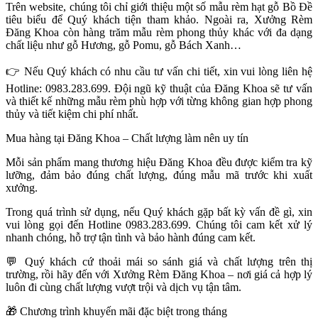
Trên website, chúng tôi chỉ giới thiệu một số mẫu rèm hạt gỗ Bồ Đề
tiêu biểu để Quý khách tiện tham khảo. Ngoài ra, Xưởng Rèm
Đăng Khoa còn hàng trăm mẫu rèm phong thủy khác với đa dạng
chất liệu như gỗ Hương, gỗ Pomu, gỗ Bách Xanh…
👉
Nếu Quý khách có nhu cầu tư vấn chi tiết, xin vui lòng liên hệ
Hotline: 0983.283.699. Đội ngũ kỹ thuật của Đăng Khoa sẽ tư vấn
và thiết kế những mẫu rèm phù hợp với từng không gian hợp phong
thủy và tiết kiệm chi phí nhất.
Mua hàng tại Đăng Khoa – Chất lượng làm nên uy tín
Mỗi sản phẩm mang thương hiệu Đăng Khoa đều được kiểm tra kỹ
lưỡng, đảm bảo đúng chất lượng, đúng mẫu mã trước khi xuất
xưởng.
Trong quá trình sử dụng, nếu Quý khách gặp bất kỳ vấn đề gì, xin
vui lòng gọi đến Hotline 0983.283.699. Chúng tôi cam kết xử lý
nhanh chóng, hỗ trợ tận tình và bảo hành đúng cam kết.
💬
Quý khách cứ thoải mái so sánh giá và chất lượng trên thị
trường, rồi hãy đến với Xưởng Rèm Đăng Khoa – nơi giá cả hợp lý
luôn đi cùng chất lượng vượt trội và dịch vụ tận tâm.
🎁
Chương trình khuyến mãi đặc biệt trong tháng