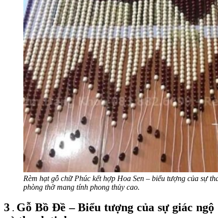
Rèm hạt gỗ chữ Phúc kết hợp Hoa Sen – biểu tượng của sự th
phòng thờ mang tính phong thủy cao.
3
Gỗ Bồ Đề – Biểu tượng của sự giác ngộ
.