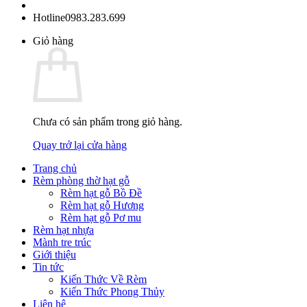
Hotline
0983.283.699
Giỏ hàng
Chưa có sản phẩm trong giỏ hàng.
Quay trở lại cửa hàng
Trang chủ
Rèm phòng thờ hạt gỗ
Rèm hạt gỗ Bồ Đề
Rèm hạt gỗ Hương
Rèm hạt gỗ Pơ mu
Rèm hạt nhựa
Mành tre trúc
Giới thiệu
Tin tức
Kiến Thức Về Rèm
Kiến Thức Phong Thủy
Liên hệ