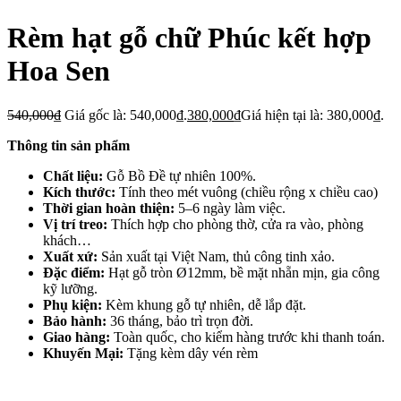
Rèm hạt gỗ chữ Phúc kết hợp
Hoa Sen
540,000
₫
Giá gốc là: 540,000₫.
380,000
₫
Giá hiện tại là: 380,000₫.
Thông tin sản phẩm
Chất liệu:
Gỗ Bồ Đề tự nhiên 100%.
Kích thước:
Tính theo mét vuông (chiều rộng x chiều cao)
Thời gian hoàn thiện:
5–6 ngày làm việc.
Vị trí treo:
Thích hợp cho phòng thờ, cửa ra vào, phòng
khách…
Xuất xứ:
Sản xuất tại Việt Nam, thủ công tinh xảo.
Đặc điểm:
Hạt gỗ tròn Ø12mm, bề mặt nhẵn mịn, gia công
kỹ lưỡng.
Phụ kiện:
Kèm khung gỗ tự nhiên, dễ lắp đặt.
Bảo hành:
36 tháng, bảo trì trọn đời.
Giao hàng:
Toàn quốc, cho kiểm hàng trước khi thanh toán.
Khuyến Mại:
Tặng kèm dây vén rèm