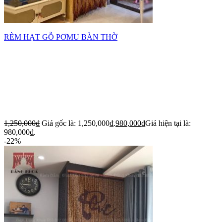
RÈM HẠT GỖ PƠMU BÀN THỜ
1,250,000
₫
Giá gốc là: 1,250,000₫.
980,000
₫
Giá hiện tại là:
980,000₫.
-22%