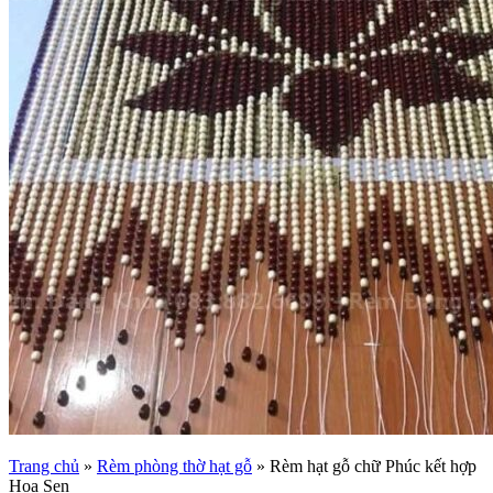
Trang chủ
»
Rèm phòng thờ hạt gỗ
»
Rèm hạt gỗ chữ Phúc kết hợp
Hoa Sen