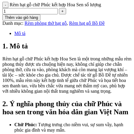
Rèm hạt gỗ chữ Phúc kết hợp Hoa Sen số lượng
Thêm vào giỏ hàng
Danh mục:
Rèm phòng thờ hạt gỗ
,
Rèm hạt gỗ Bồ Đề
Mô tả
1. Mô tả
Rèm hạt gỗ chữ Phúc kết hợp Hoa Sen là một trong những mẫu rèm
phong thủy được ưa chuộng hiện nay, không chỉ giúp che chắn
phòng thờ, cửa ra vào, phòng khách mà còn mang lại vượng khí –
tài lộc – sức khỏe cho gia chủ. Được chế tác từ gỗ Bồ Đề tự nhiên
100%, mẫu rèm này kết hợp tinh tế giữa chữ Phúc và họa tiết hoa
sen thanh tao, vừa bền chắc vừa mang nét thẩm mỹ cao, phù hợp
với nhiều không gian nội thất trang nghiêm và sang trọng.
2. Ý nghĩa phong thủy của chữ Phúc và
hoa sen trong văn hóa dân gian Việt Nam
Chữ Phúc:
Tượng trưng cho niềm vui, sự sum vầy, hạnh
phúc gia đình và may mắn.