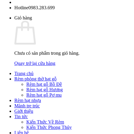
Hotline
0983.283.699
Giỏ hàng
Chưa có sản phẩm trong giỏ hàng.
Quay trở lại cửa hàng
Trang chủ
Rèm phòng thờ hạt gỗ
Rèm hạt gỗ Bồ Đề
Rèm hạt gỗ Hương
Rèm hạt gỗ Pơ mu
Rèm hạt nhựa
Mành tre trúc
Giới thiệu
Tin tức
Kiến Thức Về Rèm
Kiến Thức Phong Thủy
Liên hệ