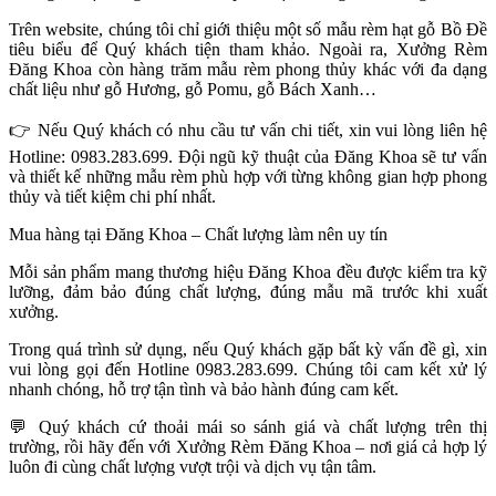
Trên website, chúng tôi chỉ giới thiệu một số mẫu rèm hạt gỗ Bồ Đề
tiêu biểu để Quý khách tiện tham khảo. Ngoài ra, Xưởng Rèm
Đăng Khoa còn hàng trăm mẫu rèm phong thủy khác với đa dạng
chất liệu như gỗ Hương, gỗ Pomu, gỗ Bách Xanh…
👉
Nếu Quý khách có nhu cầu tư vấn chi tiết, xin vui lòng liên hệ
Hotline: 0983.283.699. Đội ngũ kỹ thuật của Đăng Khoa sẽ tư vấn
và thiết kế những mẫu rèm phù hợp với từng không gian hợp phong
thủy và tiết kiệm chi phí nhất.
Mua hàng tại Đăng Khoa – Chất lượng làm nên uy tín
Mỗi sản phẩm mang thương hiệu Đăng Khoa đều được kiểm tra kỹ
lưỡng, đảm bảo đúng chất lượng, đúng mẫu mã trước khi xuất
xưởng.
Trong quá trình sử dụng, nếu Quý khách gặp bất kỳ vấn đề gì, xin
vui lòng gọi đến Hotline 0983.283.699. Chúng tôi cam kết xử lý
nhanh chóng, hỗ trợ tận tình và bảo hành đúng cam kết.
💬
Quý khách cứ thoải mái so sánh giá và chất lượng trên thị
trường, rồi hãy đến với Xưởng Rèm Đăng Khoa – nơi giá cả hợp lý
luôn đi cùng chất lượng vượt trội và dịch vụ tận tâm.