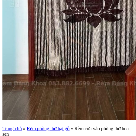
Trang chủ
»
Rèm phòng thờ hạt gỗ
»
Rèm cửa vào phòng thờ hoa
sen