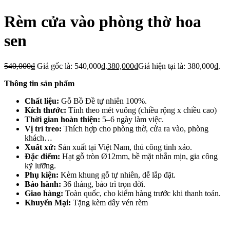
Rèm cửa vào phòng thờ hoa
sen
540,000
₫
Giá gốc là: 540,000₫.
380,000
₫
Giá hiện tại là: 380,000₫.
Thông tin sản phẩm
Chất liệu:
Gỗ Bồ Đề tự nhiên 100%.
Kích thước:
Tính theo mét vuông (chiều rộng x chiều cao)
Thời gian hoàn thiện:
5–6 ngày làm việc.
Vị trí treo:
Thích hợp cho phòng thờ, cửa ra vào, phòng
khách…
Xuất xứ:
Sản xuất tại Việt Nam, thủ công tinh xảo.
Đặc điểm:
Hạt gỗ tròn Ø12mm, bề mặt nhẵn mịn, gia công
kỹ lưỡng.
Phụ kiện:
Kèm khung gỗ tự nhiên, dễ lắp đặt.
Bảo hành:
36 tháng, bảo trì trọn đời.
Giao hàng:
Toàn quốc, cho kiểm hàng trước khi thanh toán.
Khuyến Mại:
Tặng kèm dây vén rèm