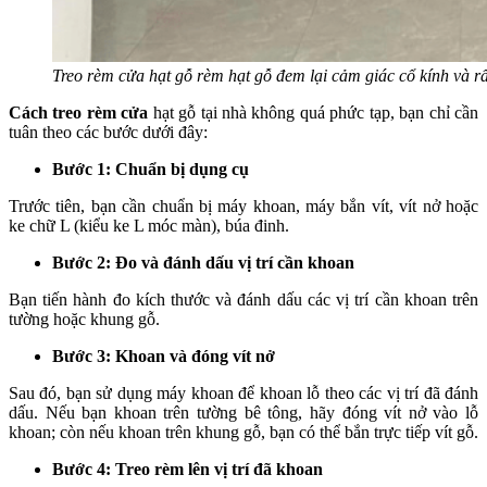
Treo rèm cửa hạt gỗ rèm hạt gỗ đem lại cảm giác cổ kính và rấ
Cách treo rèm cửa
hạt gỗ tại nhà không quá phức tạp, bạn chỉ cần
tuân theo các bước dưới đây:
Bước 1: Chuẩn bị dụng cụ
Trước tiên, bạn cần chuẩn bị máy khoan, máy bắn vít, vít nở hoặc
ke chữ L (kiểu ke L móc màn), búa đinh.
Bước 2: Đo và đánh dấu vị trí cần khoan
Bạn tiến hành đo kích thước và đánh dấu các vị trí cần khoan trên
tường hoặc khung gỗ.
Bước 3: Khoan và đóng vít nở
Sau đó, bạn sử dụng máy khoan để khoan lỗ theo các vị trí đã đánh
dấu. Nếu bạn khoan trên tường bê tông, hãy đóng vít nở vào lỗ
khoan; còn nếu khoan trên khung gỗ, bạn có thể bắn trực tiếp vít gỗ.
Bước 4: Treo rèm lên vị trí đã khoan