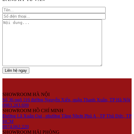
SHOWROOM HÀ NỘI
Số 36 ngõ 116 đường Nguyễn Xiển, quận Thanh Xuân, TP Hà Nội
0983.283.699
SHOWROOM HỒ CHÍ MINH
Đường Lã Xuân Oai , phường Tăng Nhơn Phú A , TP Thủ Đức, TP
HCM
0974.062.220
SHOWROOM HẢI PHÒNG