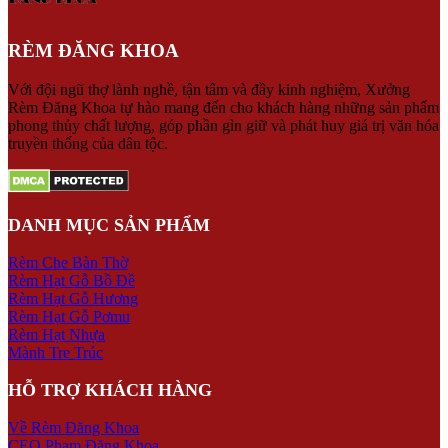
RÈM ĐĂNG KHOA
Với đội ngũ thợ lành nghề, tận tâm và đầy kinh nghiệm, Xưởng
Rèm Đăng Khoa tự hào mang đến cho khách hàng những sản phẩm
phong thủy chất lượng, góp phần gìn giữ và phát huy giá trị văn hóa
truyền thống của dân tộc.
DANH MỤC SẢN PHẨM
Rèm Che Bàn Thờ
Rèm Hạt Gỗ Bồ Đề
Rèm Hạt Gỗ Hương
Rèm Hạt Gỗ Pơmu
Rèm Hạt Nhựa
Mành Tre Trúc
HỖ TRỢ KHÁCH HÀNG
Về Rèm Đăng Khoa
CEO Phạm Đăng Khoa