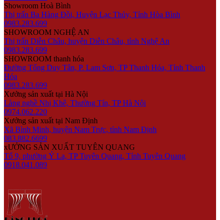
Showroom Hoà Bình
Thị trấn Ba Hàng Đồi, Huyện Lạc Thủy, Tỉnh Hòa Bình
0983.283.699
SHOWROOM NGHỆ AN
Thị trấn Diễn Châu, huyện Diễn Châu, tỉnh Nghệ An
0983.283.699
SHOWROOM thanh hóa
Đường Tống Duy Tân, P. Lam Sơn, TP Thanh Hóa, Tỉnh Thanh
Hóa
0983.283.699
Xưởng sản xuất tại Hà Nội
Làng nghề Nhị Khê, Thường Tín, TP Hà Nội
0974.062.220
Xưởng sản xuất tại Nam Định
Xã Bình Minh, huyện Nam Trực, tỉnh Nam Định
083.882.6699
xƯỞNG SẢN XUẤT TUYÊN QUANG
Tổ 9, phường Ỷ La, TP Tuyên Quang, Tỉnh Tuyên Quang
0918.041.089