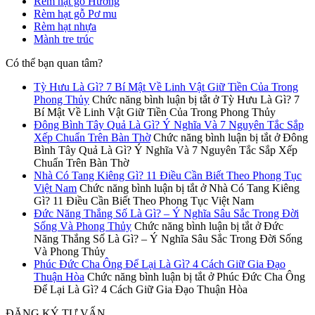
Rèm hạt gỗ Hương
Rèm hạt gỗ Pơ mu
Rèm hạt nhựa
Mành tre trúc
Có thể bạn quan tâm?
Tỳ Hưu Là Gì? 7 Bí Mật Về Linh Vật Giữ Tiền Của Trong
Phong Thủy
Chức năng bình luận bị tắt
ở Tỳ Hưu Là Gì? 7
Bí Mật Về Linh Vật Giữ Tiền Của Trong Phong Thủy
Đông Bình Tây Quả Là Gì? Ý Nghĩa Và 7 Nguyên Tắc Sắp
Xếp Chuẩn Trên Bàn Thờ
Chức năng bình luận bị tắt
ở Đông
Bình Tây Quả Là Gì? Ý Nghĩa Và 7 Nguyên Tắc Sắp Xếp
Chuẩn Trên Bàn Thờ
Nhà Có Tang Kiêng Gì? 11 Điều Cần Biết Theo Phong Tục
Việt Nam
Chức năng bình luận bị tắt
ở Nhà Có Tang Kiêng
Gì? 11 Điều Cần Biết Theo Phong Tục Việt Nam
Đức Năng Thắng Số Là Gì? – Ý Nghĩa Sâu Sắc Trong Đời
Sống Và Phong Thủy
Chức năng bình luận bị tắt
ở Đức
Năng Thắng Số Là Gì? – Ý Nghĩa Sâu Sắc Trong Đời Sống
Và Phong Thủy
Phúc Đức Cha Ông Để Lại Là Gì? 4 Cách Giữ Gia Đạo
Thuận Hòa
Chức năng bình luận bị tắt
ở Phúc Đức Cha Ông
Để Lại Là Gì? 4 Cách Giữ Gia Đạo Thuận Hòa
ĐĂNG KÝ TƯ VẤN