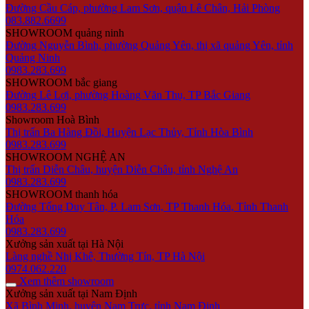
Đường Cầu Cáp, phường Lam Sơn, quận Lê Chân, Hải Phòng
083.882.6699
SHOWROOM quảng ninh
Đường Nguyễn Bình, phường Quảng Yên, thị xã quảng Yên, tỉnh
Quảng Ninh
0983.283.699
SHOWROOM bắc giang
Đường Lê Lợi, phường Hoàng Văn Thụ, TP Bắc Giang
0983.283.699
Showroom Hoà Bình
Thị trấn Ba Hàng Đồi, Huyện Lạc Thủy, Tỉnh Hòa Bình
0983.283.699
SHOWROOM NGHỆ AN
Thị trấn Diễn Châu, huyện Diễn Châu, tỉnh Nghệ An
0983.283.699
SHOWROOM thanh hóa
Đường Tống Duy Tân, P. Lam Sơn, TP Thanh Hóa, Tỉnh Thanh
Hóa
0983.283.699
Xưởng sản xuất tại Hà Nội
Làng nghề Nhị Khê, Thường Tín, TP Hà Nội
0974.062.220
Xem thêm showroom
Xưởng sản xuất tại Nam Định
Xã Bình Minh, huyện Nam Trực, tỉnh Nam Định