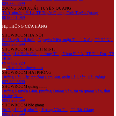
083.882.6699
xƯỞNG SẢN XUẤT TUYÊN QUANG
Tổ 9, phường Ỷ La, TP Tuyên Quang, Tỉnh Tuyên Quang
0918.041.089
HỆ THỐNG CỬA HÀNG
SHOWROOM HÀ NỘI
Số 36 ngõ 116 đường Nguyễn Xiển, quận Thanh Xuân, TP Hà Nội
0983.283.699
SHOWROOM HỒ CHÍ MINH
Đường Lã Xuân Oai , phường Tăng Nhơn Phú A , TP Thủ Đức, TP
HCM
0974.062.220
Xem thêm showroom
SHOWROOM HẢI PHÒNG
Đường Cầu Cáp, phường Lam Sơn, quận Lê Chân, Hải Phòng
083.882.6699
SHOWROOM quảng ninh
Đường Nguyễn Bình, phường Quảng Yên, thị xã quảng Yên, tỉnh
Quảng Ninh
0983.283.699
SHOWROOM bắc giang
Đường Lê Lợi, phường Hoàng Văn Thụ, TP Bắc Giang
0983.283.699