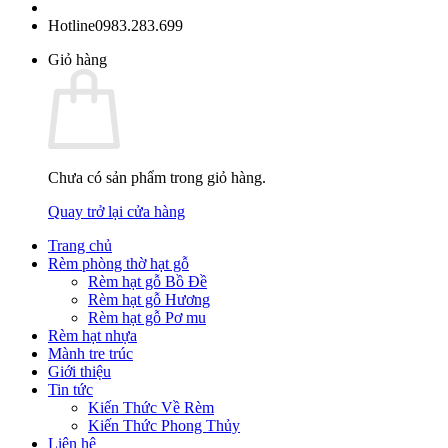
Hotline
0983.283.699
Giỏ hàng
Chưa có sản phẩm trong giỏ hàng.
Quay trở lại cửa hàng
Trang chủ
Rèm phòng thờ hạt gỗ
Rèm hạt gỗ Bồ Đề
Rèm hạt gỗ Hương
Rèm hạt gỗ Pơ mu
Rèm hạt nhựa
Mành tre trúc
Giới thiệu
Tin tức
Kiến Thức Về Rèm
Kiến Thức Phong Thủy
Liên hệ