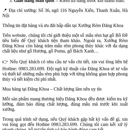
Giao hàng toàn quốc
– Kiểm tra hàng trước khi thanh toán.
📍
Địa chỉ xưởng: Số 36, ngõ 116 Nguyễn Xiển, Thanh Xuân, Hà
Nội
Thông tin đặt hàng và ưu đãi hấp dẫn tại Xưởng Rèm Đăng Khoa
Trên website, chúng tôi chỉ giới thiệu một số mẫu rèm hạt gỗ Bồ Đề
tiêu biểu để Quý khách tiện tham khảo. Ngoài ra, Xưởng Rèm
Đăng Khoa còn hàng trăm mẫu rèm phong thủy khác với đa dạng
chất liệu như gỗ Hương, gỗ Pomu, gỗ Bách Xanh…
👉
Nếu Quý khách có nhu cầu tư vấn chi tiết, xin vui lòng liên hệ
Hotline: 0983.283.699. Đội ngũ kỹ thuật của Đăng Khoa sẽ tư vấn
và thiết kế những mẫu rèm phù hợp với từng không gian hợp phong
thủy và tiết kiệm chi phí nhất.
Mua hàng tại Đăng Khoa – Chất lượng làm nên uy tín
Mỗi sản phẩm mang thương hiệu Đăng Khoa đều được kiểm tra kỹ
lưỡng, đảm bảo đúng chất lượng, đúng mẫu mã trước khi xuất
xưởng.
Trong quá trình sử dụng, nếu Quý khách gặp bất kỳ vấn đề gì, xin
vui lòng gọi đến Hotline 0983.283.699. Chúng tôi cam kết xử lý
nhanh chóng, hỗ trợ tận tình và bảo hành đúng cam kết.