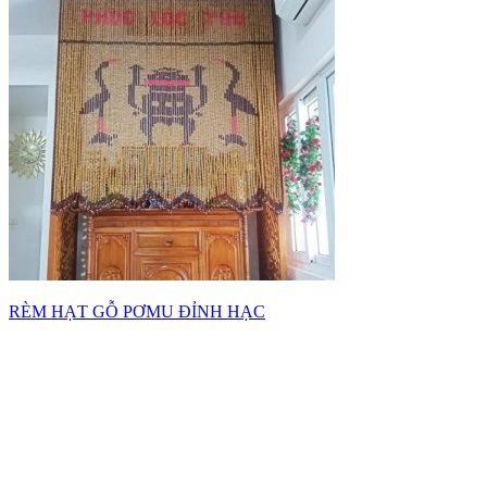
RÈM HẠT GỖ PƠMU ĐỈNH HẠC