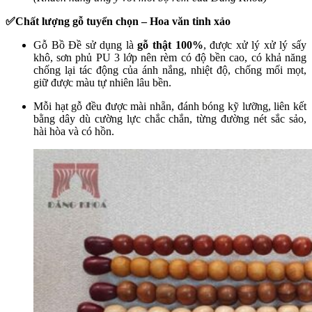
✅Chất lượng gỗ tuyển chọn – Hoa văn tinh xảo
Gỗ Bồ Đề sử dụng là
gỗ thật 100%
, được xử lý xử lý sấy
khô, sơn phủ PU 3 lớp nên rèm có độ bền cao, có khả năng
chống lại tác động của ánh nắng, nhiệt độ, chống mối mọt,
giữ được màu tự nhiên lâu bền.
Mỗi hạt gỗ đều được mài nhẵn, đánh bóng kỹ lưỡng, liên kết
bằng dây dù cường lực chắc chắn, từng đường nét sắc sảo,
hài hòa và có hồn.