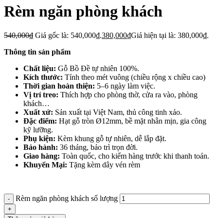
Rèm ngăn phòng khách
540,000
₫
Giá gốc là: 540,000₫.
380,000
₫
Giá hiện tại là: 380,000₫.
Thông tin sản phẩm
Chất liệu:
Gỗ Bồ Đề tự nhiên 100%.
Kích thước:
Tính theo mét vuông (chiều rộng x chiều cao)
Thời gian hoàn thiện:
5–6 ngày làm việc.
Vị trí treo:
Thích hợp cho phòng thờ, cửa ra vào, phòng
khách…
Xuất xứ:
Sản xuất tại Việt Nam, thủ công tinh xảo.
Đặc điểm:
Hạt gỗ tròn Ø12mm, bề mặt nhẵn mịn, gia công
kỹ lưỡng.
Phụ kiện:
Kèm khung gỗ tự nhiên, dễ lắp đặt.
Bảo hành:
36 tháng, bảo trì trọn đời.
Giao hàng:
Toàn quốc, cho kiểm hàng trước khi thanh toán.
Khuyến Mại:
Tặng kèm dây vén rèm
Rèm ngăn phòng khách số lượng