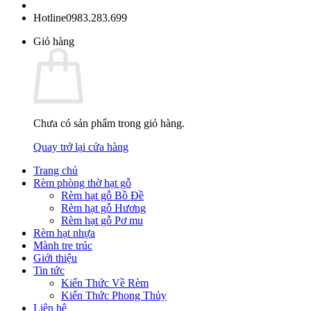
Hotline
0983.283.699
Giỏ hàng
Chưa có sản phẩm trong giỏ hàng.
Quay trở lại cửa hàng
Trang chủ
Rèm phòng thờ hạt gỗ
Rèm hạt gỗ Bồ Đề
Rèm hạt gỗ Hương
Rèm hạt gỗ Pơ mu
Rèm hạt nhựa
Mành tre trúc
Giới thiệu
Tin tức
Kiến Thức Về Rèm
Kiến Thức Phong Thủy
Liên hệ