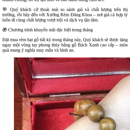
💬
Quý khách cứ thoải mái so sánh giá và chất lượng trên thị
trường, rồi hãy đến với Xưởng Rèm Đăng Khoa – nơi giá cả hợp lý
luôn đi cùng chất lượng vượt trội và dịch vụ tận tâm.
🎁
Chương trình khuyến mãi đặc biệt trong tháng
Đặt mua rèm hạt gỗ bất kỳ trong tháng này, Quý khách sẽ được tặng
ngay một vòng tay phong thủy bằng gỗ Bách Xanh cao cấp – món
quà mang ý nghĩa may mắn và bình an.