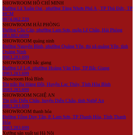
SHOWROOM HỒ CHÍ MINH
Đường Lã Xuân Oai , phường Tăng Nhơn Phú A , TP Thủ Đức, TP
HCM
0974.062.220
SHOWROOM HẢI PHÒNG
Đường Cầu Cáp, phường Lam Sơn, quận Lê Chân, Hải Phòng
083.882.6699
SHOWROOM quảng ninh
Đường Nguyễn Bình, phường Quảng Yên, thị xã quảng Yên, tỉnh
Quảng Ninh
0983.283.699
SHOWROOM bắc giang
Đường Lê Lợi, phường Hoàng Văn Thụ, TP Bắc Giang
0983.283.699
Showroom Hoà Bình
Thị trấn Ba Hàng Đồi, Huyện Lạc Thủy, Tỉnh Hòa Bình
0983.283.699
SHOWROOM NGHỆ AN
Thị trấn Diễn Châu, huyện Diễn Châu, tỉnh Nghệ An
0983.283.699
SHOWROOM thanh hóa
Đường Tống Duy Tân, P. Lam Sơn, TP Thanh Hóa, Tỉnh Thanh
Hóa
0983.283.699
Xưởng sản xuất tại Hà Nội