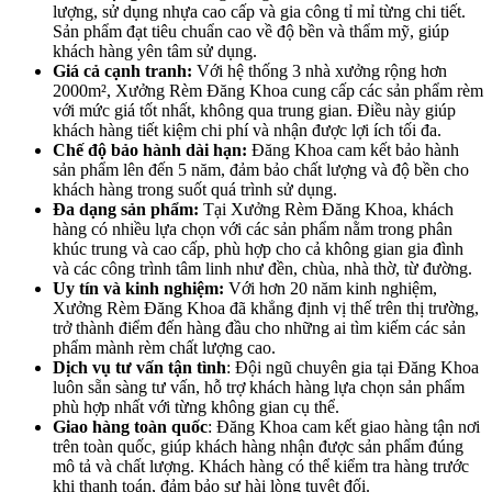
lượng, sử dụng nhựa cao cấp và gia công tỉ mỉ từng chi tiết.
Sản phẩm đạt tiêu chuẩn cao về độ bền và thẩm mỹ, giúp
khách hàng yên tâm sử dụng.
Giá cả cạnh tranh:
Với hệ thống 3 nhà xưởng rộng hơn
2000m², Xưởng Rèm Đăng Khoa cung cấp các sản phẩm rèm
với mức giá tốt nhất, không qua trung gian. Điều này giúp
khách hàng tiết kiệm chi phí và nhận được lợi ích tối đa.
Chế độ bảo hành dài hạn:
Đăng Khoa cam kết bảo hành
sản phẩm lên đến 5 năm, đảm bảo chất lượng và độ bền cho
khách hàng trong suốt quá trình sử dụng.
Đa dạng sản phẩm:
Tại Xưởng Rèm Đăng Khoa, khách
hàng có nhiều lựa chọn với các sản phẩm nằm trong phân
khúc trung và cao cấp, phù hợp cho cả không gian gia đình
và các công trình tâm linh như đền, chùa, nhà thờ, từ đường.
Uy tín và kinh nghiệm:
Với hơn 20 năm kinh nghiệm,
Xưởng Rèm Đăng Khoa đã khẳng định vị thế trên thị trường,
trở thành điểm đến hàng đầu cho những ai tìm kiếm các sản
phẩm mành rèm chất lượng cao.
Dịch vụ tư vấn tận tình
: Đội ngũ chuyên gia tại Đăng Khoa
luôn sẵn sàng tư vấn, hỗ trợ khách hàng lựa chọn sản phẩm
phù hợp nhất với từng không gian cụ thể.
Giao hàng toàn quốc
: Đăng Khoa cam kết giao hàng tận nơi
trên toàn quốc, giúp khách hàng nhận được sản phẩm đúng
mô tả và chất lượng. Khách hàng có thể kiểm tra hàng trước
khi thanh toán, đảm bảo sự hài lòng tuyệt đối.