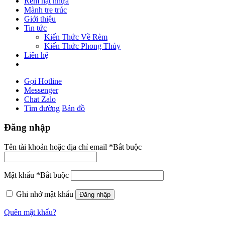
Rèm hạt nhựa
Mành tre trúc
Giới thiệu
Tin tức
Kiến Thức Về Rèm
Kiến Thức Phong Thủy
Liên hệ
Gọi Hotline
Messenger
Chat Zalo
Tìm đường
Bản đồ
Đăng nhập
Tên tài khoản hoặc địa chỉ email
*
Bắt buộc
Mật khẩu
*
Bắt buộc
Ghi nhớ mật khẩu
Đăng nhập
Quên mật khẩu?