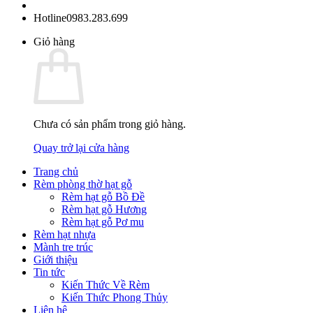
Hotline
0983.283.699
Giỏ hàng
Chưa có sản phẩm trong giỏ hàng.
Quay trở lại cửa hàng
Trang chủ
Rèm phòng thờ hạt gỗ
Rèm hạt gỗ Bồ Đề
Rèm hạt gỗ Hương
Rèm hạt gỗ Pơ mu
Rèm hạt nhựa
Mành tre trúc
Giới thiệu
Tin tức
Kiến Thức Về Rèm
Kiến Thức Phong Thủy
Liên hệ