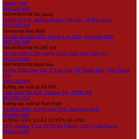
Quảng Ninh
0983.283.699
SHOWROOM bắc giang
Đường Lê Lợi, phường Hoàng Văn Thụ, TP Bắc Giang
0983.283.699
Showroom Hoà Bình
Thị trấn Ba Hàng Đồi, Huyện Lạc Thủy, Tỉnh Hòa Bình
0983.283.699
SHOWROOM NGHỆ AN
Thị trấn Diễn Châu, huyện Diễn Châu, tỉnh Nghệ An
0983.283.699
SHOWROOM thanh hóa
Đường Tống Duy Tân, P. Lam Sơn, TP Thanh Hóa, Tỉnh Thanh
Hóa
0983.283.699
Xưởng sản xuất tại Hà Nội
Làng nghề Nhị Khê, Thường Tín, TP Hà Nội
0974.062.220
Xưởng sản xuất tại Nam Định
Xã Bình Minh, huyện Nam Trực, tỉnh Nam Định
083.882.6699
xƯỞNG SẢN XUẤT TUYÊN QUANG
Tổ 9, phường Ỷ La, TP Tuyên Quang, Tỉnh Tuyên Quang
0918.041.089