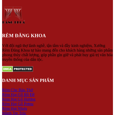
RÈM ĐĂNG KHOA
Với đội ngũ thợ lành nghề, tận tâm và đầy kinh nghiệm, Xưởng
Rèm Đăng Khoa tự hào mang đến cho khách hàng những sản phẩm
phong thủy chất lượng, góp phần gìn giữ và phát huy giá trị văn hóa
truyền thống của dân tộc.
DANH MỤC SẢN PHẨM
Rèm Che Bàn Thờ
Rèm Hạt Gỗ Bồ Đề
Rèm Hạt Gỗ Hương
Rèm Hạt Gỗ Pơmu
Rèm Hạt Nhựa
Mành Tre Trúc