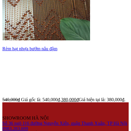
Rèm hạt nhựa bướm nâu đậm
540,000
₫
Giá gốc là: 540,000₫.
380,000
₫
Giá hiện tại là: 380,000₫.
SHOWROOM HÀ NỘI
Số 36 ngõ 116 đường Nguyễn Xiển, quận Thanh Xuân, TP Hà Nội
0983.283.699