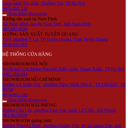
Làng nghề Nhị Khê, Thường Tín, TP Hà Nội
0974.062.220
Xem thêm showroom
Xưởng sản xuất tại Nam Định
Xã Bình Minh, huyện Nam Trực, tỉnh Nam Định
083.882.6699
xƯỞNG SẢN XUẤT TUYÊN QUANG
Tổ 9, phường Ỷ La, TP Tuyên Quang, Tỉnh Tuyên Quang
0918.041.089
HỆ THỐNG CỬA HÀNG
SHOWROOM HÀ NỘI
Số 36 ngõ 116 đường Nguyễn Xiển, quận Thanh Xuân, TP Hà Nội
0983.283.699
SHOWROOM HỒ CHÍ MINH
Đường Lã Xuân Oai , phường Tăng Nhơn Phú A , TP Thủ Đức, TP
HCM
0974.062.220
Xem thêm showroom
SHOWROOM HẢI PHÒNG
Đường Cầu Cáp, phường Lam Sơn, quận Lê Chân, Hải Phòng
083.882.6699
SHOWROOM quảng ninh
Đường Nguyễn Bình, phường Quảng Yên, thị xã quảng Yên, tỉnh