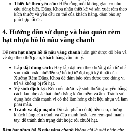
Thiết kế theo yêu cầu:
Hiểu rằng mỗi không gian có nhu
cầu riêng biệt, Đăng Khoa nhận thiết kế và sản xuất rèm theo
kích thước và yêu cầu cụ thể của khách hàng, đảm bảo sự
phù hợp tối đa.
4. Hướng dẫn sử dụng và bảo quản rèm
hạt nhựa hồ lô nâu vàng chanh
Để
rèm hạt nhựa hồ lô nâu vàng chanh
luôn giữ được độ bền và
vẻ đẹp theo thời gian, khách hàng cần lưu ý:
Lắp đặt đúng cách:
Hãy lắp đặt rèm theo hướng dẫn từ nhà
sản xuất hoặc nhờ đến sự hỗ trợ từ đội ngũ kỹ thuật của
Xưởng Rèm Đăng Khoa để đảm bảo rèm được treo đúng vị
trí và không bị rối hạt.
Vệ sinh định kỳ:
Rèm nên được vệ sinh thường xuyên bằng
cách lau nhẹ các hạt nhựa bằng khăn mềm và ẩm. Tránh sử
dụng hóa chất mạnh vì có thể làm hỏng chất liệu nhựa và làm
phai màu.
Tránh va đập mạnh:
Dù sản phẩm có độ bền cao, nhưng
khách hàng cần tránh va đập mạnh hoặc kéo rèm quá mạnh
tay, để tránh tình trạng đứt hoặc rối chuỗi hạt.
Rèm hạt nhựa hồ lô nâu vàng chanh
không chỉ là giải pháp che