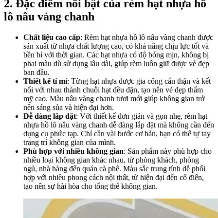
2. Đặc điểm nổi bật của rèm hạt nhựa hồ
lô nâu vàng chanh
Chất liệu cao cấp
: Rèm hạt nhựa hồ lô nâu vàng chanh được
sản xuất từ nhựa chất lượng cao, có khả năng chịu lực tốt và
bền bỉ với thời gian. Các hạt nhựa có độ bóng mịn, không bị
phai màu dù sử dụng lâu dài, giúp rèm luôn giữ được vẻ đẹp
ban đầu.
Thiết kế tỉ mỉ
: Từng hạt nhựa được gia công cẩn thận và kết
nối với nhau thành chuỗi hạt đều đặn, tạo nên vẻ đẹp thẩm
mỹ cao. Màu nâu vàng chanh tươi mới giúp không gian trở
nên sáng sủa và hiện đại hơn.
Dễ dàng lắp đặt
: Với thiết kế đơn giản và gọn nhẹ, rèm hạt
nhựa hồ lô nâu vàng chanh dễ dàng lắp đặt mà không cần đến
dụng cụ phức tạp. Chỉ cần vài bước cơ bản, bạn có thể tự tay
trang trí không gian của mình.
Phù hợp với nhiều không gian
: Sản phẩm này phù hợp cho
nhiều loại không gian khác nhau, từ phòng khách, phòng
ngủ, nhà hàng đến quán cà phê. Màu sắc trung tính dễ phối
hợp với nhiều phong cách nội thất, từ hiện đại đến cổ điển,
tạo nên sự hài hòa cho tổng thể không gian.