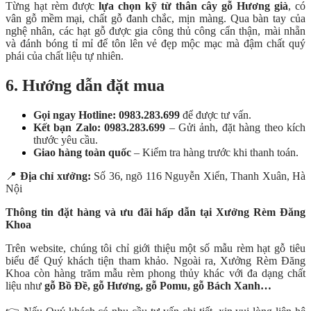
Từng hạt rèm được
lựa chọn kỹ từ thân cây gỗ Hương già
, có
vân gỗ mềm mại, chất gỗ đanh chắc, mịn màng. Qua bàn tay của
nghệ nhân, các hạt gỗ được gia công thủ công cẩn thận, mài nhẵn
và đánh bóng tỉ mỉ để tôn lên vẻ đẹp mộc mạc mà đậm chất quý
phái của chất liệu tự nhiên.
6. Hướng dẫn đặt mua
Gọi ngay Hotline: 0983.283.699
để được tư vấn.
Kết bạn Zalo: 0983.283.699
– Gửi ảnh, đặt hàng theo kích
thước yêu cầu.
Giao hàng toàn quốc
– Kiểm tra hàng trước khi thanh toán.
📍
Địa chỉ xưởng:
Số 36, ngõ 116 Nguyễn Xiển, Thanh Xuân, Hà
Nội
Thông tin đặt hàng và ưu đãi hấp dẫn tại Xưởng Rèm Đăng
Khoa
Trên website, chúng tôi chỉ giới thiệu một số mẫu rèm hạt gỗ tiêu
biểu để Quý khách tiện tham khảo. Ngoài ra, Xưởng Rèm Đăng
Khoa còn hàng trăm mẫu rèm phong thủy khác với đa dạng chất
liệu như
gỗ Bồ Đề, gỗ Hương, gỗ Pomu, gỗ Bách Xanh…