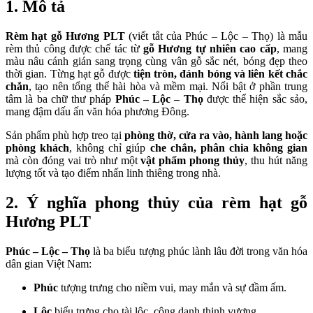
1. Mô tả
Rèm hạt gỗ Hương PLT
(viết tắt của Phúc – Lộc – Thọ) là mẫu
rèm thủ công được chế tác từ
gỗ Hương tự nhiên cao cấp
, mang
màu nâu cánh gián sang trọng cùng vân gỗ sắc nét, bóng đẹp theo
thời gian. Từng hạt gỗ được
tiện tròn, đánh bóng và liên kết chắc
chắn
, tạo nên tổng thể hài hòa và mềm mại. Nổi bật ở phần trung
tâm là ba chữ thư pháp
Phúc – Lộc – Thọ
được thể hiện sắc sảo,
mang đậm dấu ấn văn hóa phương Đông.
Sản phẩm phù hợp treo tại
phòng thờ, cửa ra vào, hành lang hoặc
phòng khách
, không chỉ giúp
che chắn, phân chia không gian
mà còn đóng vai trò như một
vật phẩm phong thủy
, thu hút năng
lượng tốt và tạo điểm nhấn linh thiêng trong nhà.
2. Ý nghĩa phong thủy của rèm hạt gỗ
Hương PLT
Phúc – Lộc – Thọ
là ba biểu tượng phúc lành lâu đời trong văn hóa
dân gian Việt Nam:
Phúc
tượng trưng cho niềm vui, may mắn và sự đầm ấm.
Lộc
biểu trưng cho tài lộc, công danh thịnh vượng.