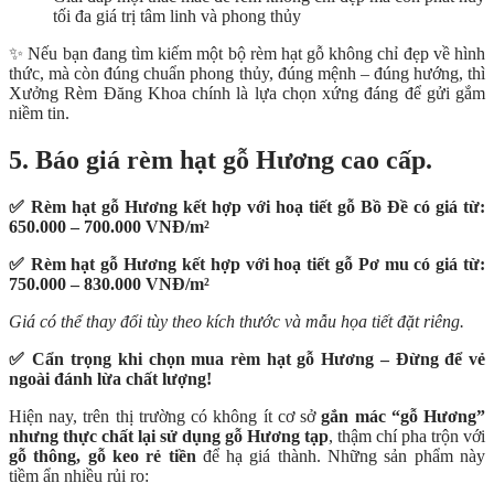
tối đa giá trị tâm linh và phong thủy
✨ Nếu bạn đang tìm kiếm một bộ rèm hạt gỗ không chỉ đẹp về hình
thức, mà còn đúng chuẩn phong thủy, đúng mệnh – đúng hướng, thì
Xưởng Rèm Đăng Khoa chính là lựa chọn xứng đáng để gửi gắm
niềm tin.
5. Báo giá rèm hạt gỗ Hương cao cấp.
✅ Rèm hạt gỗ Hương kết hợp với hoạ tiết gỗ Bồ Đề có giá từ:
650.000 – 700.000 VNĐ/m²
✅ Rèm hạt gỗ Hương kết hợp với hoạ tiết gỗ Pơ mu có giá từ:
750.000 – 830.000 VNĐ/m²
Giá có thể thay đổi tùy theo kích thước và mẫu họa tiết đặt riêng.
✅ Cẩn trọng khi chọn mua rèm hạt gỗ Hương – Đừng để vẻ
ngoài đánh lừa chất lượng!
Hiện nay, trên thị trường có không ít cơ sở
gắn mác “gỗ Hương”
nhưng thực chất lại sử dụng gỗ Hương tạp
,
thậm chí pha trộn với
gỗ thông, gỗ keo rẻ tiền
để hạ giá thành. Những sản phẩm này
tiềm ẩn nhiều rủi ro: