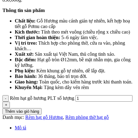
Thông tin sản phẩm
Chất liệu:
Gỗ Hương màu cánh gián tự nhiên, kết hợp hoạ
tiết gỗ Pơmu cao cấp
Kích thước:
Tính theo mét vuông (chiều rộng x chiều cao)
Thời gian hoàn thiện:
5–6 ngày làm việc.
Vị trí treo:
Thích hợp cho phòng thờ, cửa ra vào, phòng
khách…
Xuất xứ:
Sản xuất tại Việt Nam, thủ công tinh xảo.
Đặc điểm:
Hạt gỗ tròn Ø12mm, bề mặt nhẵn mịn, gia công
kỹ lưỡng.
Phụ kiện:
Kèm khung gỗ tự nhiên, dễ lắp đặt.
Bảo hành:
36 tháng, bảo trì trọn đời.
Giao hàng:
Toàn quốc, cho kiểm hàng trước khi thanh toán.
Khuyến Mại:
Tặng kèm dây vén rèm
Rèm hạt gỗ hương PLT số lượng
Thêm vào giỏ hàng
Danh mục:
Rèm hạt gỗ Hương
,
Rèm phòng thờ hạt gỗ
Mô tả