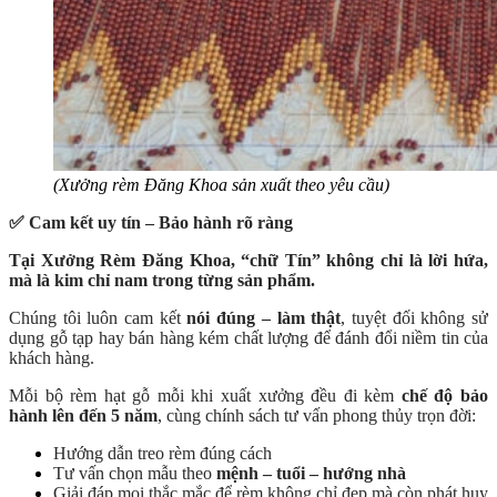
(Xưởng rèm Đăng Khoa sản xuất theo yêu cầu)
✅ Cam kết uy tín – Bảo hành rõ ràng
Tại Xưởng Rèm Đăng Khoa, “chữ Tín” không chỉ là lời hứa,
mà là kim chỉ nam trong từng sản phẩm.
Chúng tôi luôn cam kết
nói đúng – làm thật
, tuyệt đối không sử
dụng gỗ tạp hay bán hàng kém chất lượng để đánh đổi niềm tin của
khách hàng.
Mỗi bộ rèm hạt gỗ mỗi khi xuất xưởng đều đi kèm
chế độ bảo
hành lên đến 5 năm
, cùng chính sách tư vấn phong thủy trọn đời:
Hướng dẫn treo rèm đúng cách
Tư vấn chọn mẫu theo
mệnh – tuổi – hướng nhà
Giải đáp mọi thắc mắc để rèm không chỉ đẹp mà còn phát huy