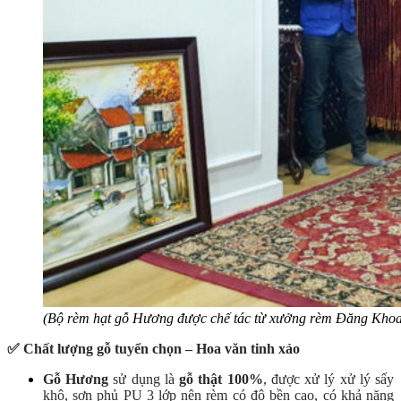
(Bộ rèm hạt gỗ Hương được chế tác từ xưởng rèm Đăng Khoa
✅ Chất lượng gỗ tuyển chọn – Hoa văn tinh xảo
Gỗ Hương
sử dụng là
gỗ thật 100%
,
được xử lý xử lý sấy
khô, sơn phủ PU 3 lớp nên rèm có độ bền cao, có khả năng