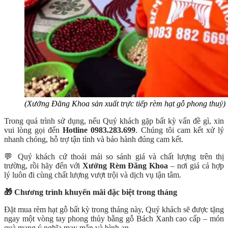
(Xưởng Đăng Khoa sản xuất trực tiếp rèm hạt gỗ phong thuỷ)
Trong quá trình sử dụng, nếu Quý khách gặp bất kỳ vấn đề gì, xin
vui lòng gọi đến
Hotline 0983.283.699
. Chúng tôi cam kết xử lý
nhanh chóng, hỗ trợ tận tình và bảo hành đúng cam kết.
💬 Quý khách cứ thoải mái so sánh giá và chất lượng trên thị
trường, rồi hãy đến với
Xưởng Rèm Đăng Khoa
– nơi giá cả hợp
lý luôn đi cùng chất lượng vượt trội và dịch vụ tận tâm.
🎁 Chương trình khuyến mãi đặc biệt trong tháng
Đặt mua rèm hạt gỗ bất kỳ trong tháng này, Quý khách sẽ được tặng
ngay một vòng tay phong thủy bằng gỗ Bách Xanh cao cấp – món
quà mang ý nghĩa may mắn và bình an.