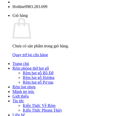
Hotline
0983.283.699
Giỏ hàng
Chưa có sản phẩm trong giỏ hàng.
Quay trở lại cửa hàng
Trang chủ
Rèm phòng thờ hạt gỗ
Rèm hạt gỗ Bồ Đề
Rèm hạt gỗ Hương
Rèm hạt gỗ Pơ mu
Rèm hạt nhựa
Mành tre trúc
Giới thiệu
Tin tức
Kiến Thức Về Rèm
Kiến Thức Phong Thủy
Liên hệ