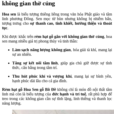
không gian thờ cúng
Hoa sen
là biểu tượng thiêng liêng trong văn hóa Phật giáo và tâm
linh phương Đông. Sen mọc từ bùn nhưng không bị nhiễm bẩn,
tượng trưng cho
sự thanh cao, tinh khiết, hướng thiện và thoát
tục
.
Khi được khắc trên
rèm hạt gỗ gắn với không gian thờ cúng
, hoa
sen mang nhiều giá trị phong thủy và tinh thần:
Làm sạch năng lượng không gian
, hóa giải tà khí, mang lại
sự an nhiên.
Tăng sự kết nối tâm linh
, giúp gia chủ giữ được sự tỉnh
thức, cân bằng trong tâm trí.
Thu hút phúc khí và vượng khí
, mang lại sự bình yên,
hạnh phúc dài lâu cho cả gia đình.
Rèm hạt gỗ Hoa Sen gỗ Bồ Đề
không chỉ là món đồ nội thất tâm
linh mà còn là biểu tượng của
đức hạnh và trí tuệ
, rất phù hợp để
treo trong các không gian cần sự tĩnh lặng, linh thiêng và thanh lọc
năng lượng.