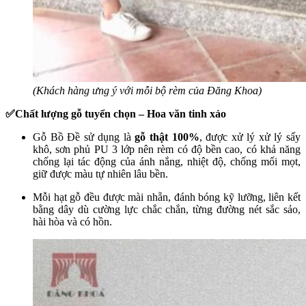
(Khách hàng ưng ý với mỗi bộ rèm của Đăng Khoa)
✅Chất lượng gỗ tuyển chọn – Hoa văn tinh xảo
Gỗ Bồ Đề sử dụng là
gỗ thật 100%
, được xử lý xử lý sấy
khô, sơn phủ PU 3 lớp nên rèm có độ bền cao, có khả năng
chống lại tác động của ánh nắng, nhiệt độ, chống mối mọt,
giữ được màu tự nhiên lâu bền.
Mỗi hạt gỗ đều được mài nhẵn, đánh bóng kỹ lưỡng, liên kết
bằng dây dù cường lực chắc chắn, từng đường nét sắc sảo,
hài hòa và có hồn.