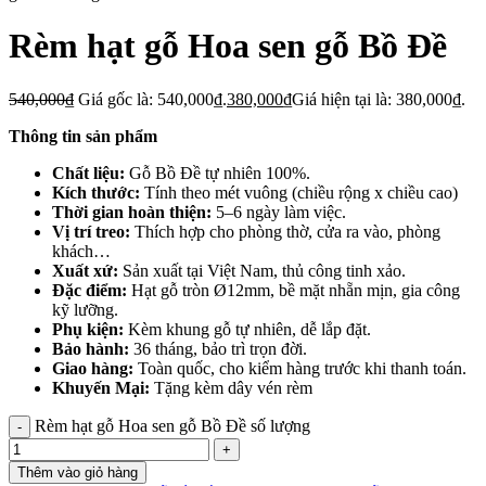
Rèm hạt gỗ Hoa sen gỗ Bồ Đề
540,000
₫
Giá gốc là: 540,000₫.
380,000
₫
Giá hiện tại là: 380,000₫.
Thông tin sản phẩm
Chất liệu:
Gỗ Bồ Đề tự nhiên 100%.
Kích thước:
Tính theo mét vuông (chiều rộng x chiều cao)
Thời gian hoàn thiện:
5–6 ngày làm việc.
Vị trí treo:
Thích hợp cho phòng thờ, cửa ra vào, phòng
khách…
Xuất xứ:
Sản xuất tại Việt Nam, thủ công tinh xảo.
Đặc điểm:
Hạt gỗ tròn Ø12mm, bề mặt nhẵn mịn, gia công
kỹ lưỡng.
Phụ kiện:
Kèm khung gỗ tự nhiên, dễ lắp đặt.
Bảo hành:
36 tháng, bảo trì trọn đời.
Giao hàng:
Toàn quốc, cho kiểm hàng trước khi thanh toán.
Khuyến Mại:
Tặng kèm dây vén rèm
Rèm hạt gỗ Hoa sen gỗ Bồ Đề số lượng
Thêm vào giỏ hàng