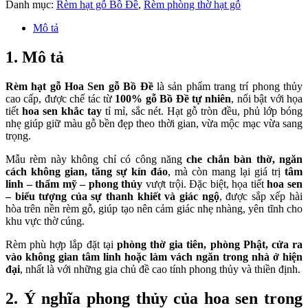
Danh mục:
Rèm hạt gỗ Bồ Đề
,
Rèm phòng thờ hạt gỗ
Mô tả
1. Mô tả
Rèm hạt gỗ Hoa Sen gỗ Bồ Đề
là sản phẩm trang trí phong thủy
cao cấp, được chế tác từ
100% gỗ Bồ Đề tự nhiên
, nổi bật với họa
tiết
hoa sen khắc tay
tỉ mỉ, sắc nét. Hạt gỗ tròn đều, phủ lớp bóng
nhẹ giúp giữ màu gỗ bền đẹp theo thời gian, vừa mộc mạc vừa sang
trọng.
Mẫu rèm này không chỉ có công năng
che chắn bàn thờ, ngăn
cách không gian, tăng sự kín đáo
, mà còn mang lại giá trị
tâm
linh – thẩm mỹ – phong thủy
vượt trội. Đặc biệt, họa tiết
hoa sen
– biểu tượng của sự thanh khiết và giác ngộ
, được sắp xếp hài
hòa trên nền rèm gỗ, giúp tạo nên cảm giác nhẹ nhàng, yên tĩnh cho
khu vực thờ cúng.
Rèm phù hợp lắp đặt tại
phòng thờ gia tiên, phòng Phật, cửa ra
vào không gian tâm linh hoặc làm vách ngăn trong nhà ở hiện
đại
, nhất là với những gia chủ đề cao tính phong thủy và thiền định.
2. Ý nghĩa phong thủy của hoa sen trong