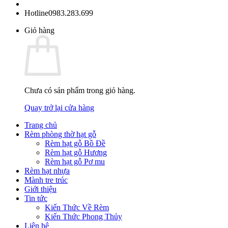
Hotline
0983.283.699
Giỏ hàng
Chưa có sản phẩm trong giỏ hàng.
Quay trở lại cửa hàng
Trang chủ
Rèm phòng thờ hạt gỗ
Rèm hạt gỗ Bồ Đề
Rèm hạt gỗ Hương
Rèm hạt gỗ Pơ mu
Rèm hạt nhựa
Mành tre trúc
Giới thiệu
Tin tức
Kiến Thức Về Rèm
Kiến Thức Phong Thủy
Liên hệ