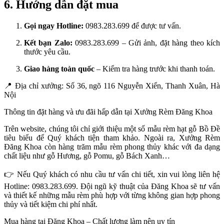
6. Hướng dẫn đặt mua
Gọi ngay Hotline:
0983.283.699 để được tư vấn.
Kết bạn Zalo:
0983.283.699 – Gửi ảnh, đặt hàng theo kích
thước yêu cầu.
Giao hàng toàn quốc
– Kiểm tra hàng trước khi thanh toán.
📍
Địa chỉ xưởng: Số 36, ngõ 116 Nguyễn Xiển, Thanh Xuân, Hà
Nội
Thông tin đặt hàng và ưu đãi hấp dẫn tại Xưởng Rèm Đăng Khoa
Trên website, chúng tôi chỉ giới thiệu một số mẫu rèm hạt gỗ Bồ Đề
tiêu biểu để Quý khách tiện tham khảo. Ngoài ra, Xưởng Rèm
Đăng Khoa còn hàng trăm mẫu rèm phong thủy khác với đa dạng
chất liệu như gỗ Hương, gỗ Pomu, gỗ Bách Xanh…
👉
Nếu Quý khách có nhu cầu tư vấn chi tiết, xin vui lòng liên hệ
Hotline: 0983.283.699. Đội ngũ kỹ thuật của Đăng Khoa sẽ tư vấn
và thiết kế những mẫu rèm phù hợp với từng không gian hợp phong
thủy và tiết kiệm chi phí nhất.
Mua hàng tại Đăng Khoa – Chất lượng làm nên uy tín