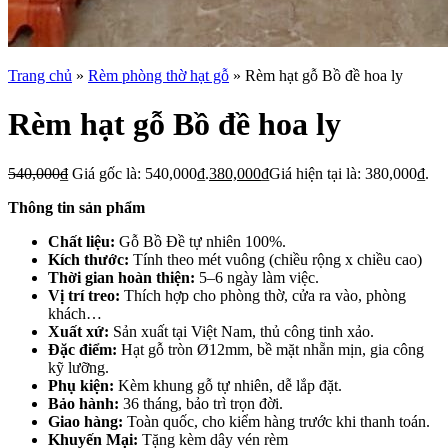
Trang chủ
»
Rèm phòng thờ hạt gỗ
»
Rèm hạt gỗ Bồ đề hoa ly
Rèm hạt gỗ Bồ đề hoa ly
540,000
₫
Giá gốc là: 540,000₫.
380,000
₫
Giá hiện tại là: 380,000₫.
Thông tin sản phẩm
Chất liệu:
Gỗ Bồ Đề tự nhiên 100%.
Kích thước:
Tính theo mét vuông (chiều rộng x chiều cao)
Thời gian hoàn thiện:
5–6 ngày làm việc.
Vị trí treo:
Thích hợp cho phòng thờ, cửa ra vào, phòng
khách…
Xuất xứ:
Sản xuất tại Việt Nam, thủ công tinh xảo.
Đặc điểm:
Hạt gỗ tròn Ø12mm, bề mặt nhẵn mịn, gia công
kỹ lưỡng.
Phụ kiện:
Kèm khung gỗ tự nhiên, dễ lắp đặt.
Bảo hành:
36 tháng, bảo trì trọn đời.
Giao hàng:
Toàn quốc, cho kiểm hàng trước khi thanh toán.
Khuyến Mại:
Tặng kèm dây vén rèm