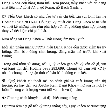
Đăng Khoa còn hàng trăm mẫu rèm phong thủy khác với đa dạng
chất liệu như gỗ Hương, gỗ Pomu, gỗ Bách Xanh…
👉
Nếu Quý khách có nhu cầu tư vấn chi tiết, xin vui lòng liên hệ
Hotline: 0983.283.699. Đội ngũ kỹ thuật của Đăng Khoa sẽ tư vấn
và thiết kế những mẫu rèm phù hợp với từng không gian hợp phong
thủy và tiết kiệm chi phí nhất.
Mua hàng tại Đăng Khoa – Chất lượng làm nên uy tín
Mỗi sản phẩm mang thương hiệu Đăng Khoa đều được kiểm tra kỹ
lưỡng, đảm bảo đúng chất lượng, đúng mẫu mã trước khi xuất
xưởng.
Trong quá trình sử dụng, nếu Quý khách gặp bất kỳ vấn đề gì, xin
vui lòng gọi đến Hotline 0983.283.699. Chúng tôi cam kết xử lý
nhanh chóng, hỗ trợ tận tình và bảo hành đúng cam kết.
💬
Quý khách cứ thoải mái so sánh giá và chất lượng trên thị
trường, rồi hãy đến với Xưởng Rèm Đăng Khoa – nơi giá cả hợp lý
luôn đi cùng chất lượng vượt trội và dịch vụ tận tâm.
🎁
Chương trình khuyến mãi đặc biệt trong tháng
Đặt mua rèm hạt gỗ bất kỳ trong tháng này, Quý khách sẽ được tặng