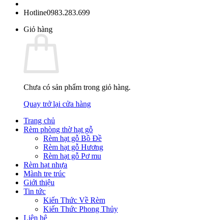
Hotline
0983.283.699
Giỏ hàng
Chưa có sản phẩm trong giỏ hàng.
Quay trở lại cửa hàng
Trang chủ
Rèm phòng thờ hạt gỗ
Rèm hạt gỗ Bồ Đề
Rèm hạt gỗ Hương
Rèm hạt gỗ Pơ mu
Rèm hạt nhựa
Mành tre trúc
Giới thiệu
Tin tức
Kiến Thức Về Rèm
Kiến Thức Phong Thủy
Liên hệ