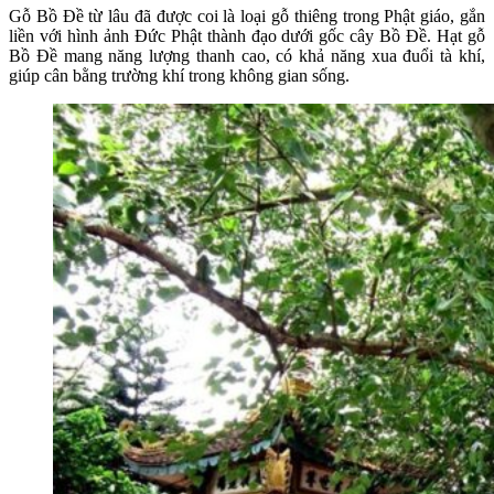
Gỗ Bồ Đề từ lâu đã được coi là loại gỗ thiêng trong Phật giáo, gắn
liền với hình ảnh Đức Phật thành đạo dưới gốc cây Bồ Đề. Hạt gỗ
Bồ Đề mang năng lượng thanh cao, có khả năng xua đuổi tà khí,
giúp cân bằng trường khí trong không gian sống.