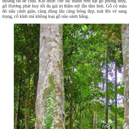
thoảng rất dễ chịu. Khi được chế tác thành rèm hạt gỗ phong thủy,
gỗ Hương phát huy tối đa giá trị thẩm mỹ lẫn tâm linh. Gỗ có màu
đỏ nâu cánh gián, càng dùng lâu càng bóng đẹp, toát lên vẻ sang
trọng, cổ kính mà không loại gỗ nào sánh bằng.