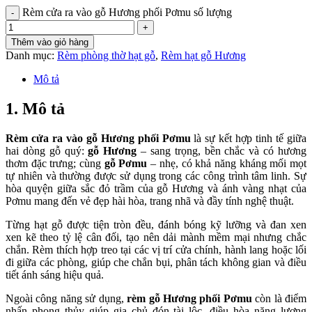
Rèm cửa ra vào gỗ Hương phối Pơmu số lượng
Thêm vào giỏ hàng
Danh mục:
Rèm phòng thờ hạt gỗ
,
Rèm hạt gỗ Hương
Mô tả
1. Mô tả
Rèm cửa ra vào gỗ Hương phối Pơmu
là sự kết hợp tinh tế giữa
hai dòng gỗ quý:
gỗ Hương
– sang trọng, bền chắc và có hương
thơm đặc trưng; cùng
gỗ Pơmu
– nhẹ, có khả năng kháng mối mọt
tự nhiên và thường được sử dụng trong các công trình tâm linh. Sự
hòa quyện giữa sắc đỏ trầm của gỗ Hương và ánh vàng nhạt của
Pơmu mang đến vẻ đẹp hài hòa, trang nhã và đầy tính nghệ thuật.
Từng hạt gỗ được tiện tròn đều, đánh bóng kỹ lưỡng và đan xen
xen kẽ theo tỷ lệ cân đối, tạo nên dải mành mềm mại nhưng chắc
chắn. Rèm thích hợp treo tại các vị trí cửa chính, hành lang hoặc lối
đi giữa các phòng, giúp che chắn bụi, phân tách không gian và điều
tiết ánh sáng hiệu quả.
Ngoài công năng sử dụng,
rèm gỗ Hương phối Pơmu
còn là điểm
nhấn phong thủy giúp gia chủ đón tài lộc, điều hòa năng lượng