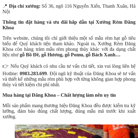
📍
Địa chỉ xưởng:
Số 36, ngõ 116 Nguyễn Xiển, Thanh Xuân, Hà
Nội
Thông tin đặt hàng và ưu đãi hấp dẫn tại Xưởng Rèm Đăng
Khoa
Trên website, chúng tôi chỉ giới thiệu một số mẫu rèm hạt gỗ tiêu
biểu để Quý khách tiện tham khảo. Ngoài ra, Xưởng Rèm Đăng
Khoa còn hàng trăm mẫu rèm phong thủy khác với đa dạng chất
liệu như
gỗ Bồ Đề, gỗ Hương, gỗ Pomu, gỗ Bách Xanh…
👉 Nếu Quý khách có nhu cầu tư vấn chi tiết, xin vui lòng liên hệ
Hotline:
0983.283.699
. Đội ngũ kỹ thuật của Đăng Khoa sẽ tư vấn
và thiết kế những mẫu rèm phù hợp với từng không gian hợp phong
thủy và tiết kiệm chi phí nhất.
Mua hàng tại Đăng Khoa – Chất lượng làm nên uy tín
Mỗi sản phẩm mang thương hiệu Đăng Khoa đều được kiểm tra kỹ
lưỡng, đảm bảo đúng chất lượng, đúng mẫu mã trước khi xuất
xưởng.