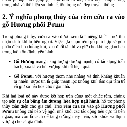
trong nhà và thể hiện sự tinh tế, tôn trọng nét đẹp truyền thống.
2. Ý nghĩa phong thủy của rèm cửa ra vào
gỗ Hương phối Pơmu
Trong phong thủy,
cửa ra vào
được xem là “miệng khí” – nơi thu
nhận sinh khí từ bên ngoài. Việc lựa chọn rèm gỗ phù hợp sẽ góp
phần điều hòa luồng khí, xua đuổi tà khí và giữ cho không gian bên
trong luôn ổn định, yên bình.
Gỗ Hương
mang năng lượng dương mạnh, có tác dụng trấn
trạch, xua tà và hút vượng khí rất hiệu quả.
Gỗ Pơmu
, với hương thơm nhẹ nhàng và tính kháng khuẩn
tự nhiên, được tin là giúp thanh lọc không khí, làm dịu tâm trí
và giữ sự hài hòa cho ngôi nhà.
Khi hai loại gỗ này được kết hợp trên cùng một chiếc rèm, chúng
tạo nên
sự cân bằng âm dương, hòa hợp ngũ hành
, hỗ trợ phong
thủy toàn diện cho gia chủ. Treo
rèm cửa ra vào gỗ Hương phối
Pơmu
không chỉ bảo vệ ngôi nhà khỏi các tác động tiêu cực từ bên
ngoài, mà còn là cách để tăng cường may mắn, sức khỏe và thịnh
vượng cho cả gia đình.