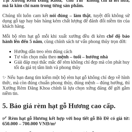
Tại Xưởng Rèm Đăng Khoa, “chữ Tín” không chỉ là lời hứa,
mà là kim chỉ nam trong từng sản phẩm.
Chúng tôi luôn cam kết
nói đúng – làm thật
, tuyệt đối không sử
dụng gỗ tạp hay bán hàng kém chất lượng để đánh đổi niềm tin của
khách hàng.
Mỗi bộ rèm hạt gỗ mỗi khi xuất xưởng đều đi kèm
chế độ bảo
hành lên đến 5 năm
, cùng chính sách tư vấn phong thủy trọn đời:
Hướng dẫn treo rèm đúng cách
Tư vấn chọn mẫu theo
mệnh – tuổi – hướng nhà
Giải đáp mọi thắc mắc để rèm không chỉ đẹp mà còn phát huy
tối đa giá trị tâm linh và phong thủy
✨ Nếu bạn đang tìm kiếm một bộ rèm hạt gỗ không chỉ đẹp về hình
thức, mà còn đúng chuẩn phong thủy, đúng mệnh – đúng hướng, thì
Xưởng Rèm Đăng Khoa chính là lựa chọn xứng đáng để gửi gắm
niềm tin.
5. Báo giá rèm hạt gỗ Hương cao cấp.
✅ Rèm hạt gỗ Hương kết hợp với hoạ tiết gỗ Bồ Đề có giá từ:
650.000 – 700.000 VNĐ/m²