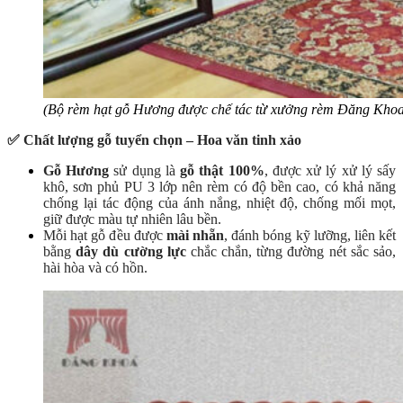
(Bộ rèm hạt gỗ Hương được chế tác từ xưởng rèm Đăng Khoa
✅ Chất lượng gỗ tuyển chọn – Hoa văn tinh xảo
Gỗ Hương
sử dụng là
gỗ thật 100%
,
được xử lý xử lý sấy
khô, sơn phủ PU 3 lớp nên rèm có độ bền cao, có khả năng
chống lại tác động của ánh nắng, nhiệt độ, chống mối mọt,
giữ được màu tự nhiên lâu bền.
Mỗi hạt gỗ đều được
mài nhẵn
,
đánh bóng kỹ lưỡng, liên kết
bằng
dây dù cường lực
chắc chắn, từng đường nét sắc sảo,
hài hòa và có hồn.