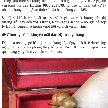
Trong quá trình sử dụng, nếu Quý khách gặp bất kỳ vấn đề gì, xin
vui lòng gọi đến
Hotline 0983.283.699
. Chúng tôi cam kết xử lý
nhanh chóng, hỗ trợ tận tình và bảo hành đúng cam kết.
💬 Quý khách cứ thoải mái so sánh giá và chất lượng trên thị
trường, rồi hãy đến với
Xưởng Rèm Đăng Khoa
– nơi giá cả hợp
lý luôn đi cùng chất lượng vượt trội và dịch vụ tận tâm.
🎁 Chương trình khuyến mãi đặc biệt trong tháng
Đặt mua rèm hạt gỗ bất kỳ trong tháng này, Quý khách sẽ được tặng
ngay một vòng tay phong thủy bằng gỗ Bách Xanh cao cấp – món
quà mang ý nghĩa may mắn và bình an.