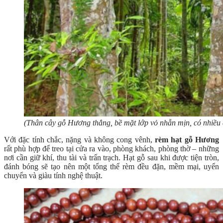
(Thân cây gỗ Hương thẳng, bề mặt lớp vỏ nhẵn mịn, có nhiề
Với đặc tính chắc, nặng và không cong vênh,
rèm hạt gỗ Hương
rất phù hợp để treo tại cửa ra vào, phòng khách, phòng thờ – những
nơi cần giữ khí, thu tài và trấn trạch. Hạt gỗ sau khi được tiện tròn,
đánh bóng sẽ tạo nên một tổng thể rèm đều đặn, mềm mại, uyển
chuyển và giàu tính nghệ thuật.