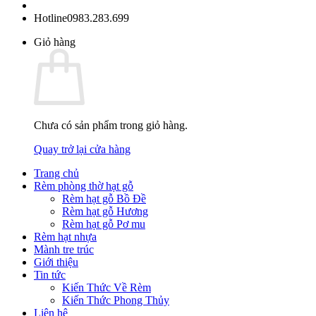
Hotline
0983.283.699
Giỏ hàng
Chưa có sản phẩm trong giỏ hàng.
Quay trở lại cửa hàng
Trang chủ
Rèm phòng thờ hạt gỗ
Rèm hạt gỗ Bồ Đề
Rèm hạt gỗ Hương
Rèm hạt gỗ Pơ mu
Rèm hạt nhựa
Mành tre trúc
Giới thiệu
Tin tức
Kiến Thức Về Rèm
Kiến Thức Phong Thủy
Liên hệ