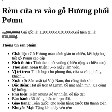
Rèm cửa ra vào gỗ Hương phối
Pơmu
1,200,000
₫
Giá gốc là: 1,200,000₫.
830,000
₫
Giá hiện tại là:
830,000₫.
Thông tin sản phẩm
Chất liệu:
Gỗ Hương màu cánh gián tự nhiên, kết hợp hoạ
tiết gỗ Pơmu cao cấp
Kích thước:
Tính theo mét vuông (chiều rộng x chiều cao)
Thời gian hoàn thiện:
5–6 ngày làm việc.
Vị trí treo:
Thích hợp cho phòng thờ, cửa ra vào, phòng
khách…
Xuất xứ:
Sản xuất tại Việt Nam, thủ công tinh xảo.
Đặc điểm:
Hạt gỗ tròn Ø12mm, bề mặt nhẵn mịn, gia công
kỹ lưỡng.
Phụ kiện:
Kèm khung gỗ tự nhiên, dễ lắp đặt.
Bảo hành:
36 tháng, bảo trì trọn đời.
Giao hàng:
Toàn quốc, cho kiểm hàng trước khi thanh toán.
Khuyến Mại:
Tặng kèm dây vén rèm