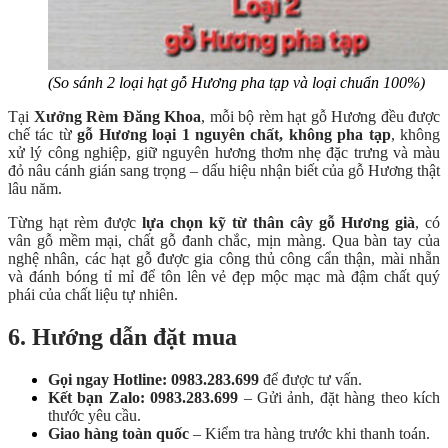
(So sánh 2 loại hạt gỗ Hương pha tạp và loại chuẩn 100%)
Tại
Xưởng Rèm Đăng Khoa
, mỗi bộ rèm hạt gỗ Hương đều được
chế tác từ
gỗ Hương loại 1 nguyên chất, không pha tạp
, không
xử lý công nghiệp, giữ nguyên hương thơm nhẹ đặc trưng và màu
đỏ nâu cánh gián sang trọng – dấu hiệu nhận biết của gỗ Hương thật
lâu năm.
Từng hạt rèm được
lựa chọn kỹ từ thân cây gỗ Hương già
, có
vân gỗ mềm mại, chất gỗ đanh chắc, mịn màng. Qua bàn tay của
nghệ nhân, các hạt gỗ được gia công thủ công cẩn thận, mài nhẵn
và đánh bóng tỉ mỉ để tôn lên vẻ đẹp mộc mạc mà đậm chất quý
phái của chất liệu tự nhiên.
6. Hướng dẫn đặt mua
Gọi ngay Hotline: 0983.283.699
để được tư vấn.
Kết bạn Zalo: 0983.283.699
– Gửi ảnh, đặt hàng theo kích
thước yêu cầu.
Giao hàng toàn quốc
– Kiểm tra hàng trước khi thanh toán.