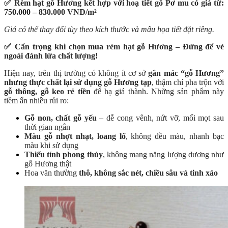
✅ Rèm hạt gỗ Hương kết hợp với hoạ tiết gỗ Pơ mu có giá từ:
750.000 – 830.000 VNĐ/m²
Giá có thể thay đổi tùy theo kích thước và mẫu họa tiết đặt riêng.
✅ Cẩn trọng khi chọn mua rèm hạt gỗ Hương – Đừng để vẻ
ngoài đánh lừa chất lượng!
Hiện nay, trên thị trường có không ít cơ sở
gắn mác “gỗ Hương”
nhưng thực chất lại sử dụng gỗ Hương tạp
,
thậm chí pha trộn với
gỗ thông, gỗ keo rẻ tiền
để hạ giá thành. Những sản phẩm này
tiềm ẩn nhiều rủi ro:
Gỗ non, chất gỗ yếu
–
dễ cong vênh, nứt vỡ, mối mọt sau
thời gian ngắn
Màu gỗ nhợt nhạt, loang lổ
, không đều màu, nhanh bạc
màu khi sử dụng
Thiếu tính phong thủy
, không mang năng lượng dương như
gỗ Hương thật
Hoa văn thường
thô, không sắc nét, chiều sâu và tinh xảo