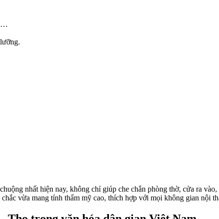
ch…
lưỡng.
uộng nhất hiện nay, không chỉ giúp che chắn phòng thờ, cửa ra vào, 
chắc vừa mang tính thẩm mỹ cao, thích hợp với mọi không gian nội th
 – Thọ trong văn hóa dân gian Việt Nam