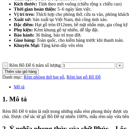
Kích thước:
Tính theo mét vuông (chiều rộng x chiều cao)
Thời gian hoàn thiện:
5–6 ngày làm việc.
Vị trí treo:
Thích hợp cho phòng thờ, cửa ra vào, phòng khá
Xuất xứ:
Sản xuất tại Việt Nam, thủ công tinh xảo.
Đặc điểm:
Hạt gỗ tròn Ø12mm, bề mặt nhẵn mịn, gia công kỹ 
Phụ kiện:
Kèm khung gỗ tự nhiên, dễ lắp đặt.
Bảo hành:
36 tháng, bảo trì trọn đời.
Giao hàng:
Toàn quốc, cho kiểm hàng trước khi thanh toán.
Khuyến Mại:
Tặng kèm dây vén rèm
Rèm Bồ Đề 6 trám số lượng
Thêm vào giỏ hàng
Danh mục:
Rèm phòng thờ hạt gỗ
,
Rèm hạt gỗ Bồ Đề
Mô tả
1. Mô tả
Rèm Bồ Đề 6 trám là một trong những mẫu rèm phong thủy được ưa ch
chủ. Được chế tác từ gỗ Bồ Đề tự nhiên 100%, mẫu rèm này vừa bền 
2. Ý nghĩa phong thủy của chữ Phúc – Lộc