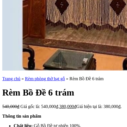
Trang chủ
»
Rèm phòng thờ hạt gỗ
»
Rèm Bồ Đề 6 trám
Rèm Bồ Đề 6 trám
540,000
₫
Giá gốc là: 540,000₫.
380,000
₫
Giá hiện tại là: 380,000₫.
Thông tin sản phẩm
Chất liệu:
Gỗ Bồ Đề tự nhiên 100%.