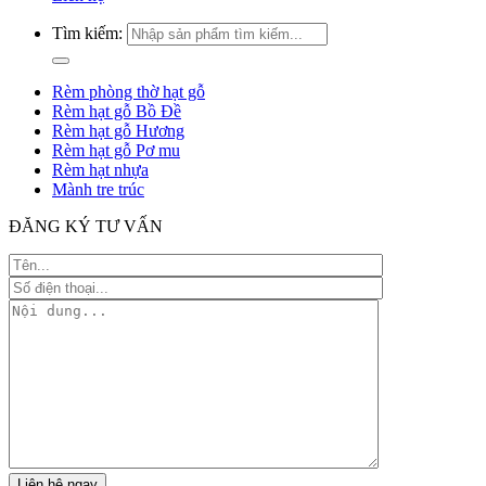
Tìm kiếm:
Rèm phòng thờ hạt gỗ
Rèm hạt gỗ Bồ Đề
Rèm hạt gỗ Hương
Rèm hạt gỗ Pơ mu
Rèm hạt nhựa
Mành tre trúc
ĐĂNG KÝ TƯ VẤN