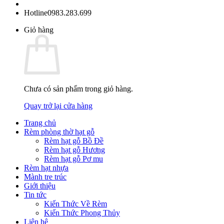
Hotline
0983.283.699
Giỏ hàng
Chưa có sản phẩm trong giỏ hàng.
Quay trở lại cửa hàng
Trang chủ
Rèm phòng thờ hạt gỗ
Rèm hạt gỗ Bồ Đề
Rèm hạt gỗ Hương
Rèm hạt gỗ Pơ mu
Rèm hạt nhựa
Mành tre trúc
Giới thiệu
Tin tức
Kiến Thức Về Rèm
Kiến Thức Phong Thủy
Liên hệ