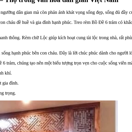
 ngưỡng dân gian mà còn phản ánh khát vọng sống đẹp, sống đủ đầy củ
on cháu đề huề và gia đình hạnh phúc. Treo rèm Bồ Đề 6 trám có khắc
 hanh thông. Rèm chữ Lộc giúp kích hoạt cung tài lộc trong nhà, rất p
ống hạnh phúc bên con cháu. Đây là lời chúc phúc dành cho người lớn 
6 trám, chúng tạo nên một biểu tượng trọn vẹn cho cuộc sống viên mãn
nh khí.
 gia đình.
ng trọng.